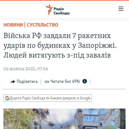
Доступність
посилання
Перейти
НОВИНИ | СУСПІЛЬСТВО
до
РАДІО СВОБОДА – 70 РОКІВ
Війська РФ завдали 7 ракетних
основного
ВСЕ ЗА ДОБУ
матеріалу
ударів по будинках у Запоріжжі.
СТАТТІ
Перейти
Людей витягують з-під завалів
до
ВІЙНА
ПОЛІТИКА
основної
06 жовтня 2022, 07:54
РОСІЙСЬКА «ФІЛЬТРАЦІЯ»
ЕКОНОМІКА
навігації
Перейти
Поділитись
Читати без VPN
ДОНБАС.РЕАЛІЇ
СУСПІЛЬСТВО
до
КРИМ.РЕАЛІЇ
КУЛЬТУРА
пошуку
Додати Радіо Свобода як бажане джерело в Google
ТИ ЯК?
СПОРТ
СХЕМИ
УКРАЇНА
КИТАЙ.ВИКЛИКИ
СВІТ