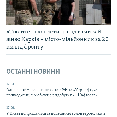
«Тікайте, дрон летить над вами!» Як
живе Харків – місто-мільйонник за 20
км від фронту
ОСТАННІ НОВИНИ
17:51
Одна з наймасованіших атак РФ на «Укрнафту»:
пошкоджені сім об’єктів видобутку – «Нафтогаз»
17:08
У Києві попрощалися із польським волонтером, який