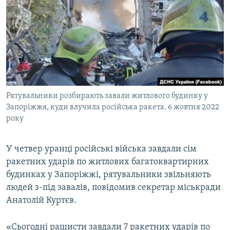
МУЛЬТИМЕДІА
ФОТО
СПЕЦПРОЄКТИ
ПОДКАСТИ
КРИМ РЕАЛІЇ
Рятувальники розбирають завали житлового будинку у
РУС
Запоріжжя, куди влучила російська ракета. 6 жовтня 2022
року
УКР
КТАТ
У четвер уранці російські війська завдали сім
ракетних ударів по житлових багатоквартирних
ДОЛУЧАЙСЯ!
будинках у Запоріжжі, рятувальники звільняють
людей з-під завалів, повідомив секретар міськради
Анатолій Куртєв.
«Сьогодні рашисти завдали 7 ракетних ударів по