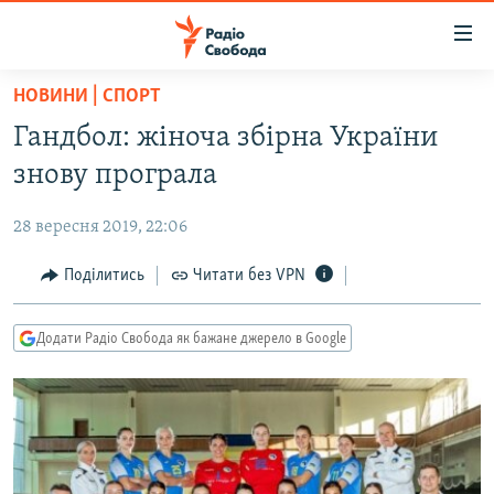
Доступність
посилання
Перейти
НОВИНИ | СПОРТ
до
РАДІО СВОБОДА – 70 РОКІВ
Гандбол: жіноча збірна України
основного
ВСЕ ЗА ДОБУ
матеріалу
знову програла
СТАТТІ
Перейти
до
28 вересня 2019, 22:06
ВІЙНА
ПОЛІТИКА
основної
РОСІЙСЬКА «ФІЛЬТРАЦІЯ»
Поділитись
Читати без VPN
ЕКОНОМІКА
навігації
Перейти
ДОНБАС.РЕАЛІЇ
СУСПІЛЬСТВО
до
Додати Радіо Свобода як бажане джерело в Google
КРИМ.РЕАЛІЇ
КУЛЬТУРА
пошуку
ТИ ЯК?
СПОРТ
СХЕМИ
УКРАЇНА
КИТАЙ.ВИКЛИКИ
СВІТ