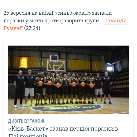
Усі сайти RFE/RL
25 вересня на виїзді «синьо-жовті» зазнали
поразки у матчі проти фаворита групи –
команди
Румунії
(27:24).
ДИВІТЬСЯ ТАКОЖ:
«Київ-Баскет» зазнав першої поразки в