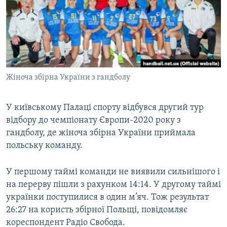
МУЛЬТИМЕДІА
ФОТО
СПЕЦПРОЄКТИ
ПОДКАСТИ
Жіноча збірна України з гандболу
КРИМ РЕАЛІЇ
РУС
У київському Палаці спорту відбувся другий тур
відбору до чемпіонату Європи-2020 року з
УКР
гандболу, де жіноча збірна України приймала
КТАТ
польську команду.
ДОЛУЧАЙСЯ!
У першому таймі команди не виявили сильнішого і
на перерву пішли з рахунком 14:14. У другому таймі
українки поступилися в один м’яч. Тож результат
26:27 на користь збірної Польщі, повідомляє
кореспондент Радіо Свобода.