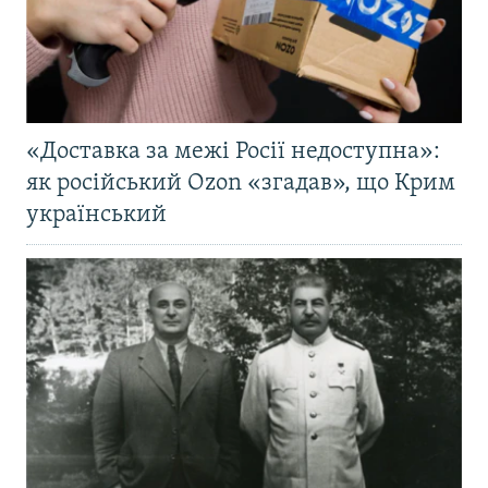
«Доставка за межі Росії недоступна»:
як російський Ozon «згадав», що Крим
український