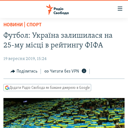
Доступність
посилання
Перейти
НОВИНИ | СПОРТ
до
РАДІО СВОБОДА – 70 РОКІВ
Футбол: Україна залишилася на
основного
ВСЕ ЗА ДОБУ
матеріалу
25-му місці в рейтингу ФІФА
СТАТТІ
Перейти
до
19 вересня 2019, 15:24
ВІЙНА
ПОЛІТИКА
основної
РОСІЙСЬКА «ФІЛЬТРАЦІЯ»
Поділитись
Читати без VPN
ЕКОНОМІКА
навігації
Перейти
ДОНБАС.РЕАЛІЇ
СУСПІЛЬСТВО
до
Додати Радіо Свобода як бажане джерело в Google
КРИМ.РЕАЛІЇ
КУЛЬТУРА
пошуку
ТИ ЯК?
СПОРТ
СХЕМИ
УКРАЇНА
КИТАЙ.ВИКЛИКИ
СВІТ