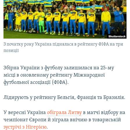
МУЛЬТИМЕДІА
ФОТО
СПЕЦПРОЄКТИ
ПОДКАСТИ
З початку року Україна піднялася в рейтингу ФІФА на три
позиції
КРИМ РЕАЛІЇ
РУС
Збірна України з футболу залишилася на 25-му
УКР
місці в оновленому рейтингу Міжнародної
КТАТ
футбольної асоціації (ФІФА).
ДОЛУЧАЙСЯ!
Лідирують у рейтингу Бельгія, Франція та Бразилія.
У вересні Україна
обіграла Литву
в матчі відбору на
чемпіонат Європи й зіграла внічию в товариській
зустрічі з Нігерією
.