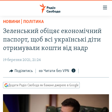
Доступність
посилання
Перейти
НОВИНИ | ПОЛІТИКА
до
РАДІО СВОБОДА – 70 РОКІВ
Зеленський обіцяє економічний
основного
ВСЕ ЗА ДОБУ
матеріалу
паспорт, щоб всі українські діти
СТАТТІ
Перейти
отримували кошти від надр
до
ВІЙНА
ПОЛІТИКА
основної
19 березня 2021, 21:24
РОСІЙСЬКА «ФІЛЬТРАЦІЯ»
ЕКОНОМІКА
навігації
Перейти
Поділитись
Читати без VPN
ДОНБАС.РЕАЛІЇ
СУСПІЛЬСТВО
до
КРИМ.РЕАЛІЇ
КУЛЬТУРА
пошуку
Додати Радіо Свобода як бажане джерело в Google
ТИ ЯК?
СПОРТ
СХЕМИ
УКРАЇНА
КИТАЙ.ВИКЛИКИ
СВІТ