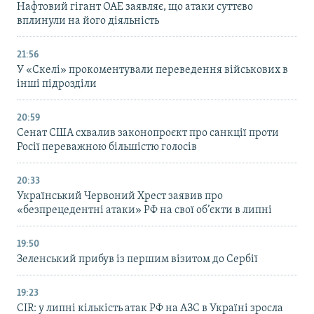
Нафтовий гігант ОАЕ заявляє, що атаки суттєво
вплинули на його діяльність
21:56
У «Скелі» прокоментували переведення військових в
інші підрозділи
20:59
Cенат США схвалив законопроєкт про санкції проти
Росії переважною більшістю голосів
20:33
Український Червоний Хрест заявив про
«безпрецедентні атаки» РФ на свої об’єкти в липні
19:50
Зеленський прибув із першим візитом до Сербії
19:23
CIR: у липні кількість атак РФ на АЗС в Україні зросла