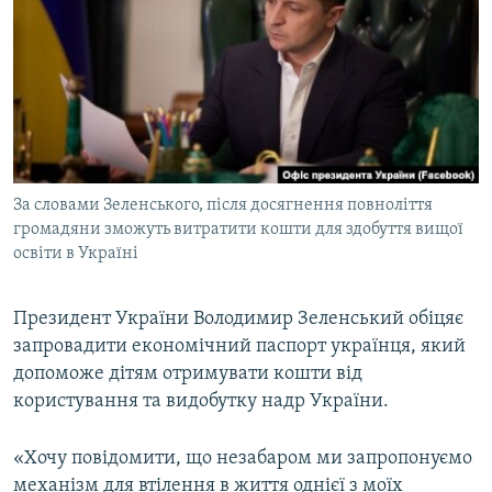
МУЛЬТИМЕДІА
ФОТО
СПЕЦПРОЄКТИ
ПОДКАСТИ
КРИМ РЕАЛІЇ
За словами Зеленського, після досягнення повноліття
РУС
громадяни зможуть витратити кошти для здобуття вищої
освіти в Україні
УКР
КТАТ
Президент України Володимир Зеленський обіцяє
запровадити економічний паспорт українця, який
ДОЛУЧАЙСЯ!
допоможе дітям отримувати кошти від
користування та видобутку надр України.
«Хочу повідомити, що незабаром ми запропонуємо
механізм для втілення в життя однієї з моїх