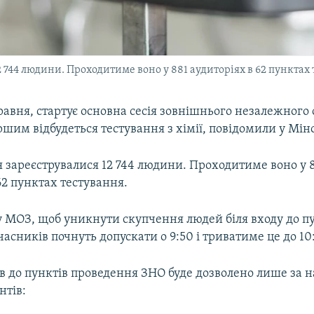
12 744 людини. Проходитиме воно у 881 аудиторіях в 62 пунктах
травня, стартує основна сесія зовнішнього незалежног
ршим відбудеться тестування з хімії, повідомили у Міно
 зареєструвалися 12 744 людини. Проходитиме воно у 
62 пунктах тестування.
у МОЗ, щоб уникнути скупчення людей біля входу до п
часників почнуть допускати о 9:50 і триватиме це до 10
в до пунктів проведення ЗНО буде дозволено лише за н
нтів: