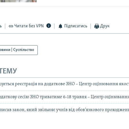
ь
Читати без VPN
Підписатись
Друк
овини | Суспільство
 ТЕМУ
шується реєстрація на додаткове ЗНО – Центр оцінювання якост
одаткову сесію ЗНО триватиме 6-18 травня – Центр оцінювання
писав закон, який звільняє учнів від обов’язкового проходже