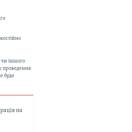
ого
мостійно
 чи іншого
ту проведення
е буде
рація на