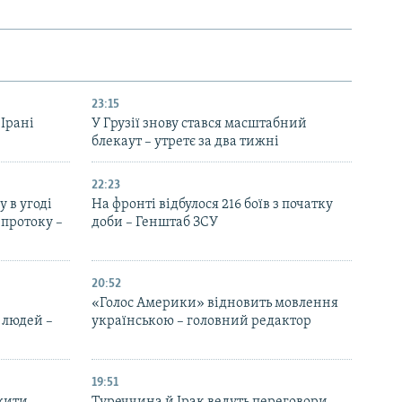
23:15
 Ірані
У Грузії знову стався масштабний
блекаут – утретє за два тижні
22:23
 в угоді
На фронті відбулося 216 боїв з початку
протоку –
доби – Генштаб ЗСУ
20:52
«Голос Америки» відновить мовлення
 людей –
українською – головний редактор
19:51