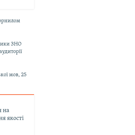
чорнилом
ники ЗНО
аудиторії
кої мов, 25
я на
ня якості