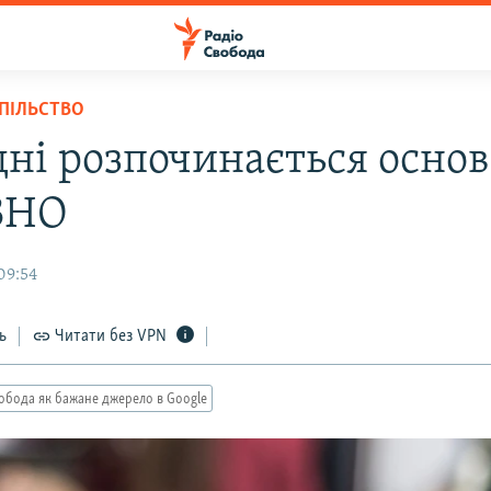
СПІЛЬСТВО
дні розпочинається осно
 ЗНО
09:54
ь
Читати без VPN
обода як бажане джерело в Google