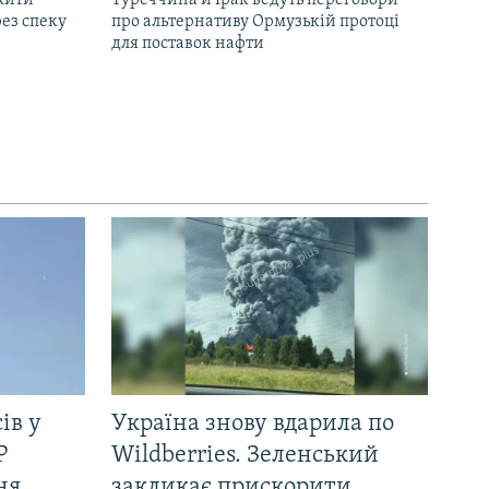
жити
Туреччина й Ірак ведуть переговори
ез спеку
про альтернативу Ормузькій протоці
для поставок нафти
ів у
Україна знову вдарила по
Р
Wildberries. Зеленський
ня
закликає прискорити