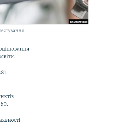
 тестування
о оцінювання
світи.
881
унктів
:50.
аявності