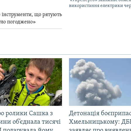
«Укренерго» закликає обме
використання електрики чер
 інструменти, що рятують
уло погоджено»
ро ролики Сашка з
Детонація боєприпас
ни об’єднала тисячі
Хмельницькому: ДБ
І подарувала йому
заявляє про виявлен