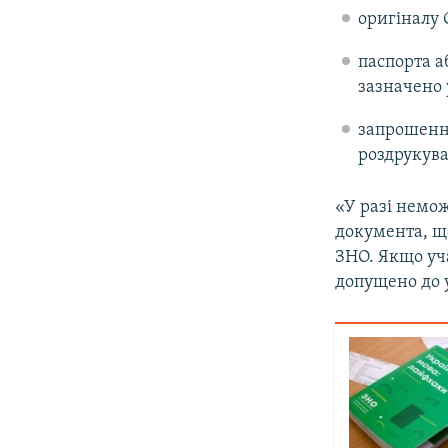
оригіналу 
паспорта а
зазначено 
запрошення
роздрукува
«У разі немож
документа, що
ЗНО. Якщо уча
допущено до у