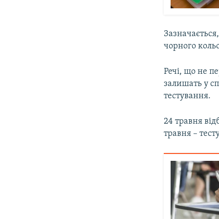
Зазначається,
чорного кольо
Речі, що не 
залишать у сп
тестування.
24 травня від
травня – тест