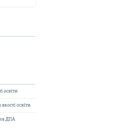
і освіти
 якості освіти
ння ДПА