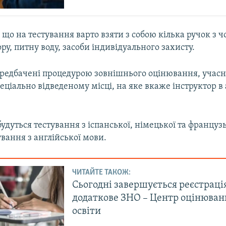
 що на тестування варто взяти з собою кілька ручок з 
ру, питну воду, засоби індивідуального захисту.
передбачені процедурою зовнішнього оцінювання, учас
еціально відведеному місці, на яке вкаже інструктор в 
будуться тестування з іспанської, німецької та французь
ування з англійської мови.
ЧИТАЙТЕ ТАКОЖ:
Сьогодні завершується реєстраці
додаткове ЗНО – Центр оцінюван
освіти