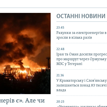
ОСТАННІ НОВИНИ
23:45
Рахунки за електроенергію в
зросли в кілька разів
22:48
Іран та Оман досягли прогресу
про маршрут через Ормузьку 
МЗС у Тегерані
21:36
У Краматорську і Слов’янську
залишаються понад 83 тисячі
влада
ерів є». Але чи
20:23