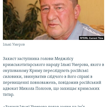
МУЛЬТИМЕДІА
ФОТО
СПЕЦПРОЄКТИ
ПОДКАСТИ
КРИМ РЕАЛІЇ
Ільмі Умеров
РУС
УКР
Захист заступника голови Меджлісу
кримськотатарського народу Ільмі Умерова, якого в
КТАТ
окупованому Криму переслідують російські
силовики, звинуватив слідчого в його справі в
ДОЛУЧАЙСЯ!
перевищенні повноважень, повідомив російський
адвокат Микола Полозов, що захищає кримських
татар.