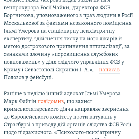
«Захист Ільмі Умерова подав заяви на ім’я
Усі сайти RFE/RL
генпрокурора Росії Чайки, директора ФСБ
Бортникова, уповноваженого з прав людини в Росії
Москалькової за фактами незаконного поміщення
Ільмі Умерова на стаціонарну психіатричну
експертизу, здійснення тиску на його лікарів із
метою дострокового припинення шпиталізації, за
ознаками злочину «перевищення службових
повноважень» у діях слідчого управління ФСБ у
Криму і Севастополі Скрипки І. А.», –
написав
Полозов у фейсбуці.
Раніше в неділю інший адвокат Ільмі Умерова
Марк Фейгін
повідомив
, що захист
кримськотатарського діяча направляє звернення
до Європейського комітету проти катувань у
Страсбурзі з приводу дій органів слідства ФСБ Росії
щодо підзахисного. «Психолого-психіатричну