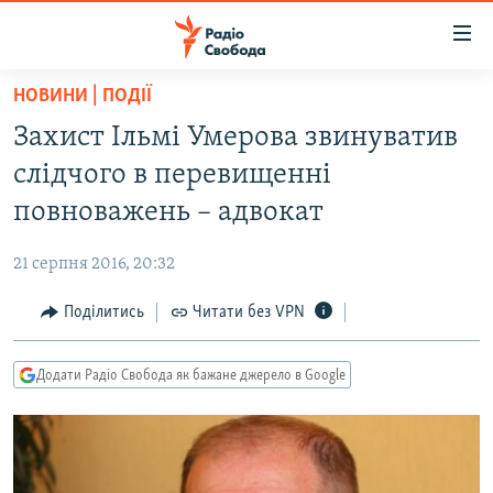
Доступність
посилання
Перейти
НОВИНИ | ПОДІЇ
до
РАДІО СВОБОДА – 70 РОКІВ
Захист Ільмі Умерова звинуватив
основного
ВСЕ ЗА ДОБУ
матеріалу
слідчого в перевищенні
СТАТТІ
Перейти
повноважень – адвокат
до
ВІЙНА
ПОЛІТИКА
основної
21 серпня 2016, 20:32
РОСІЙСЬКА «ФІЛЬТРАЦІЯ»
ЕКОНОМІКА
навігації
Перейти
Поділитись
Читати без VPN
ДОНБАС.РЕАЛІЇ
СУСПІЛЬСТВО
до
КРИМ.РЕАЛІЇ
КУЛЬТУРА
пошуку
Додати Радіо Свобода як бажане джерело в Google
ТИ ЯК?
СПОРТ
СХЕМИ
УКРАЇНА
КИТАЙ.ВИКЛИКИ
СВІТ