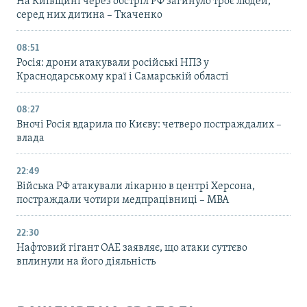
На Київщині через обстріл РФ загинуло троє людей,
серед них дитина – Ткаченко
08:51
Росія: дрони атакували російські НПЗ у
Краснодарському краї і Самарській області
08:27
Вночі Росія вдарила по Києву: четверо постраждалих –
влада
22:49
Війська РФ атакували лікарню в центрі Херсона,
постраждали чотири медпрацівниці – МВА
22:30
Нафтовий гігант ОАЕ заявляє, що атаки суттєво
вплинули на його діяльність