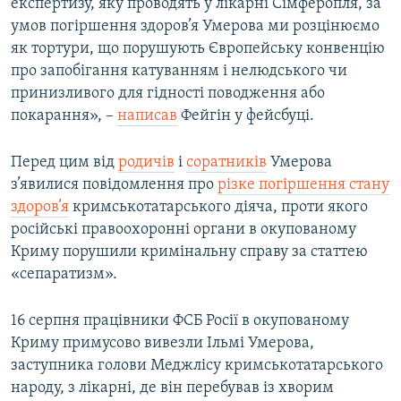
експертизу, яку проводять у лікарні Сімферопля, за
умов погіршення здоров’я Умерова ми розцінюємо
як тортури, що порушують Європейську конвенцію
про запобігання катуванням і нелюдського чи
принизливого для гідності поводження або
покарання», –
написав
Фейгін у фейсбуці.
Перед цим від
родичів
і
соратників
Умерова
з’явилися повідомлення про
різке погіршення стану
здоров’я
кримськотатарського діяча, проти якого
російські правоохоронні органи в окупованому
Криму порушили кримінальну справу за статтею
«сепаратизм».
16 серпня працівники ФСБ Росії в окупованому
Криму примусово вивезли Ільмі Умерова,
заступника голови Меджлісу кримськотатарського
народу, з лікарні, де він перебував із хворим