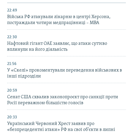
22:49
Війська РФ атакували лікарню в центрі Херсона,
постраждали чотири медпрацівниці – МВА
22:30
Нафтовий гігант ОАЕ заявляє, що атаки суттєво
вплинули на його діяльність
21:56
У «Скелі» прокоментували переведення військових в
інші підрозділи
20:59
Cенат США схвалив законопроєкт про санкції проти
Росії переважною більшістю голосів
20:33
Український Червоний Хрест заявив про
«безпрецедентні атаки» РФ на свої об’єкти в липні