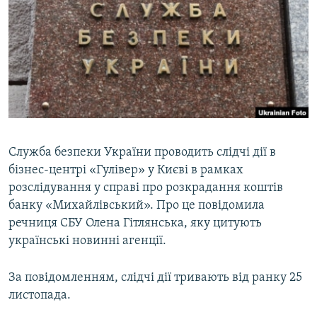
МУЛЬТИМЕДІА
ФОТО
СПЕЦПРОЄКТИ
ПОДКАСТИ
КРИМ РЕАЛІЇ
РУС
Служба безпеки України проводить слідчі дії в
бізнес-центрі «Гулівер» у Києві в рамках
УКР
розслідування у справі про розкрадання коштів
КТАТ
банку «Михайлівський». Про це повідомила
речниця СБУ Олена Гітлянська, яку цитують
ДОЛУЧАЙСЯ!
українські новинні агенції.
За повідомленням, слідчі дії тривають від ранку 25
листопада.