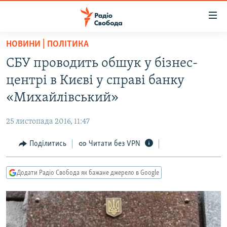
Доступність
посилання
Перейти
НОВИНИ | ПОЛІТИКА
до
РАДІО СВОБОДА – 70 РОКІВ
СБУ проводить обшук у бізнес-
основного
ВСЕ ЗА ДОБУ
матеріалу
центрі в Києві у справі банку
СТАТТІ
Перейти
«Михайлівський»
до
ВІЙНА
ПОЛІТИКА
основної
25 листопада 2016, 11:47
РОСІЙСЬКА «ФІЛЬТРАЦІЯ»
ЕКОНОМІКА
навігації
Перейти
Поділитись
Читати без VPN
ДОНБАС.РЕАЛІЇ
СУСПІЛЬСТВО
до
КРИМ.РЕАЛІЇ
КУЛЬТУРА
пошуку
Додати Радіо Свобода як бажане джерело в Google
ТИ ЯК?
СПОРТ
СХЕМИ
УКРАЇНА
КИТАЙ.ВИКЛИКИ
СВІТ