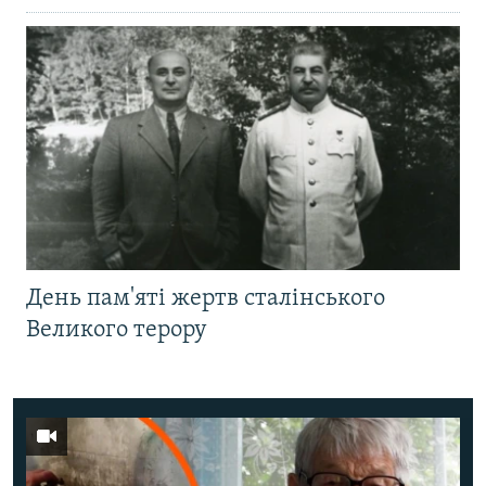
День пам'яті жертв сталінського
Великого терору