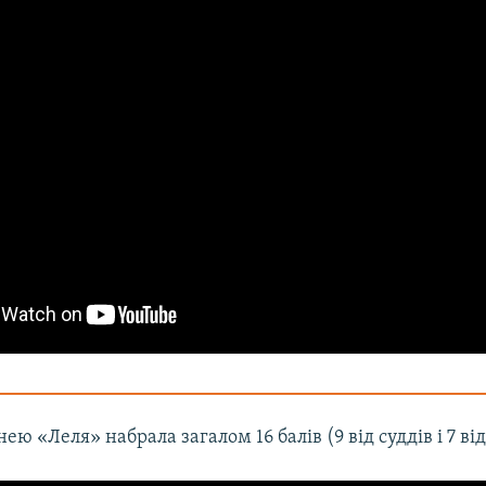
нею «Леля» набрала загалом 16 балів (9 від суддів і 7 від