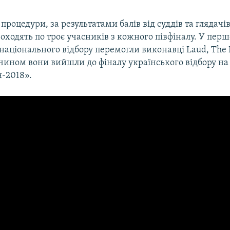
 процедури, за результатами балів від суддів та глядачі
оходять по троє учасників з кожного півфіналу. У перш
національного відбору перемогли виконавці Laud, The E
 чином вони вийшли до фіналу українського відбору на
-2018».