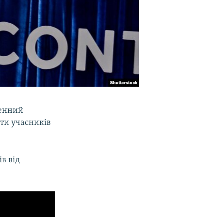
сенний
яти учасників
ів від