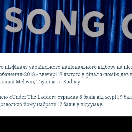
го півфіналу українського національного відбору на пі
бачення-2018» ввечері 17 лютого у фінал з-поміж дев’
авці Melovin, Tayanna та Kadnay.
нею «Under The Ladder» отримав 8 балів від журі і 9 бал
дозволило йому набрати 17 балів у підсумку.