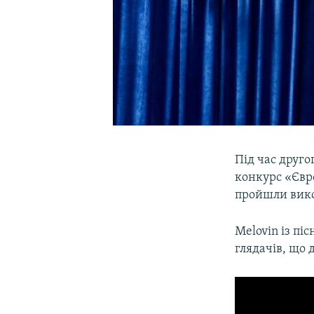
Під час друго
конкурс «Євро
пройшли викон
Melovin із піс
глядачів, що 