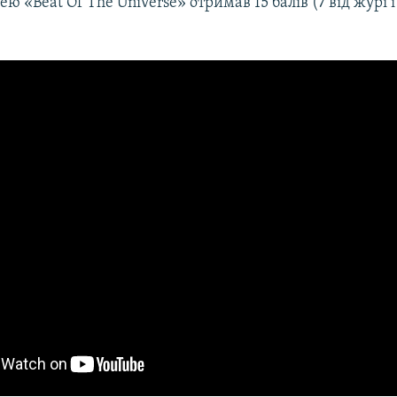
нею «Beat Of The Universe»
отримав 15 балів (7 від журі і