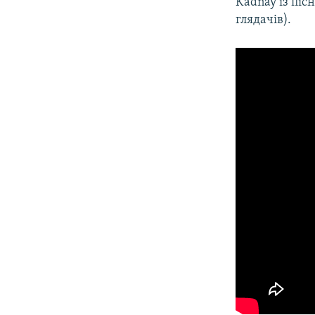
Kadnay із піс
глядачів).