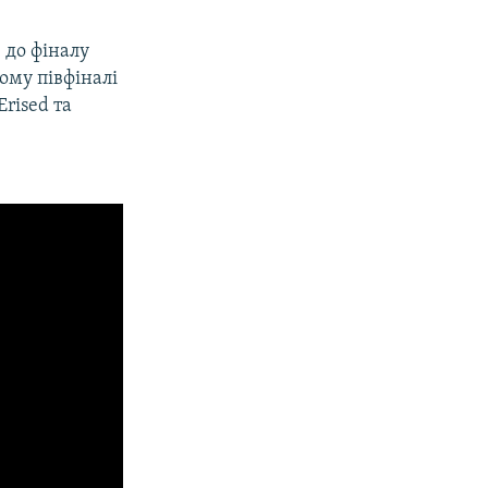
в до фіналу
ому півфіналі
rised та