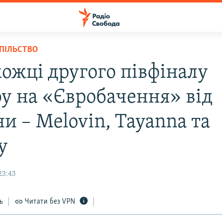
СПІЛЬСТВО
ожці другого півфіналу
ру на «Євробачення» від
и – Melovin, Tayanna та
y
23:43
ь
Читати без VPN