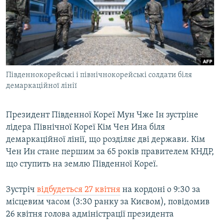
МУЛЬТИМЕДІА
ФОТО
СПЕЦПРОЄКТИ
ПОДКАСТИ
Південнокорейські і північнокорейські солдати біля
демаркаційної лінії
КРИМ РЕАЛІЇ
РУС
Президент Південної Кореї Мун Чже Ін зустріне
УКР
лідера Північної Кореї Кім Чен Ина біля
КТАТ
демаркаційної лінії, що розділяє дві держави. Кім
Чен Ин стане першим за 65 років правителем КНДР,
ДОЛУЧАЙСЯ!
що ступить на землю Південної Кореї.
Зустріч
відбудеться 27 квітня
на кордоні о 9:30 за
місцевим часом (3:30 ранку за Києвом), повідомив
26 квітня голова адміністрації президента