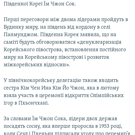
Південної Кореї Їм Чжон Сок.
Усі сайти RFE/RL
Перші переговори між двома лідерами пройдуть в
Будинку миру, на південь від кордону в селі
Панмунджом. Південна Корея заявила, що на
саміті будуть обговорюватися «денуклеаризація
Корейського півострова, встановлення постійного
миру на Корейському півострові і розвиток
міжкорейських відносин».
У північнокорейську делегацію також входить
сестра Кім Чен Ина Кім Йо Чжон, яка в лютому
взяла участь в церемонії відкриття Олімпійських
ігор в Пхьончхані.
За словами Їм Чжон Сока, лідери двох держав
посадять сосну, яка вперше проросла в 1953 році,
коли Сеул і Пхеньян підписали угоду про перемир’я