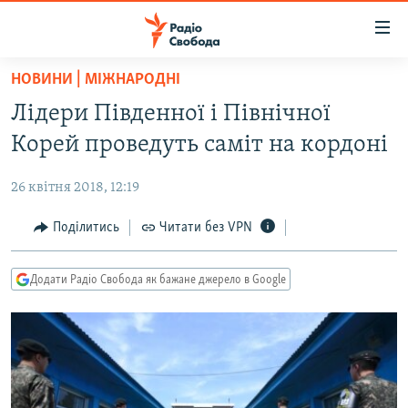
Доступність
посилання
Перейти
НОВИНИ | МІЖНАРОДНІ
до
РАДІО СВОБОДА – 70 РОКІВ
Лідери Південної і Північної
основного
ВСЕ ЗА ДОБУ
матеріалу
Корей проведуть саміт на кордоні
СТАТТІ
Перейти
до
26 квітня 2018, 12:19
ВІЙНА
ПОЛІТИКА
основної
РОСІЙСЬКА «ФІЛЬТРАЦІЯ»
Поділитись
Читати без VPN
ЕКОНОМІКА
навігації
Перейти
ДОНБАС.РЕАЛІЇ
СУСПІЛЬСТВО
до
Додати Радіо Свобода як бажане джерело в Google
КРИМ.РЕАЛІЇ
КУЛЬТУРА
пошуку
ТИ ЯК?
СПОРТ
СХЕМИ
УКРАЇНА
КИТАЙ.ВИКЛИКИ
СВІТ