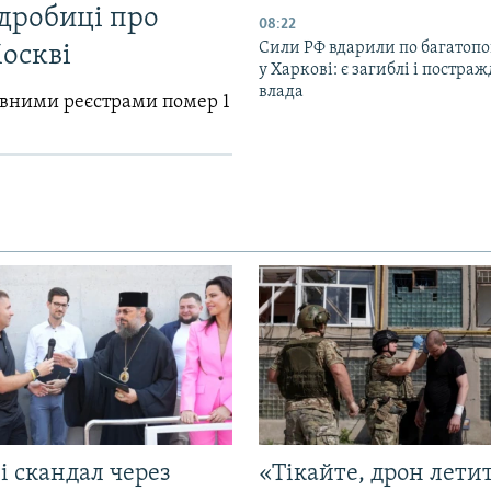
одробиці про
08:22
Сили РФ вдарили по багатопо
Москві
у Харкові: є загиблі і постраж
влада
авними реєстрами помер 1
і скандал через
«Тікайте, дрон лети