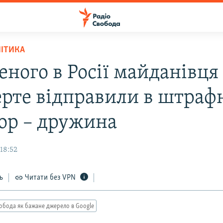
ЛІТИКА
еного в Росії майданівця
ерте відправили в штраф
тор – дружина
18:52
ь
Читати без VPN
обода як бажане джерело в Google