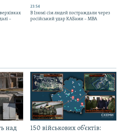
23:54
верхівках
В Ізюмі сім людей постраждали через
далі –
російський удар КАБами – МВА
ть над
150 військових об’єктів: