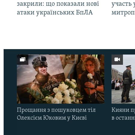
закрили: що показали нові
участь 
атаки українських БпЛА
митроп
Прощання з пошуковцем тіл
Кияни п
Олексієм Юковим у Києві
в остан