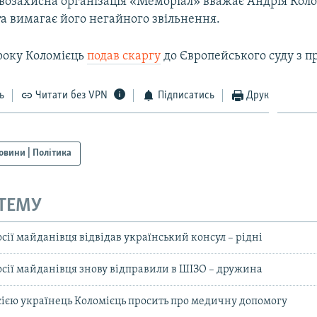
авозахисна організація «Меморіал» вважає Андрія Кол
та вимагає його негайного звільнення.
 року Коломієць
подав скаргу
до Європейського суду з п
ь
Читати без VPN
Підписатись
Друк
овини | Політика
 ТЕМУ
осії майданівця відвідав український консул – рідні
Росії майданівця знову відправили в ШІЗО – дружина
ією українець Коломієць просить про медичну допомогу