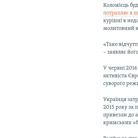
Коломієць буд
потрапляє в 
курінні в нед
молитовний 
«Таке відчут
– заявляє йог
У червні 2016
активіста Євр
суворого режи
Українця затр
2015 року за 
привезли до а
кримських «б