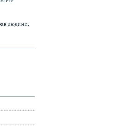
омійця
рав людини.