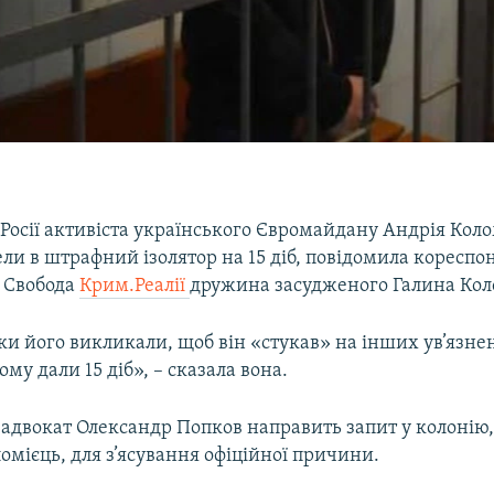
 Росії активіста українського Євромайдану Андрія Кол
ли в штрафний ізолятор на 15 діб, повідомила кореспо
о Свобода
Крим.Реалії
дружина засудженого Галина Кол
и його викликали, щоб він «стукав» на інших ув’язнен
ому дали 15 діб», – сказала вона.
, адвокат Олександр Попков направить запит у колонію,
омієць, для з’ясування офіційної причини.