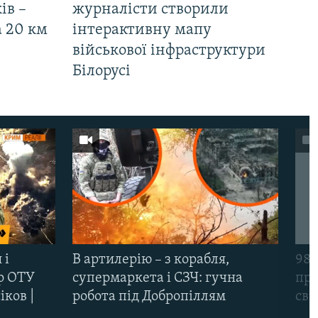
ів –
журналісти створили
а 20 км
інтерактивну мапу
військової інфраструктури
Білорусі
 і
В артилерію – з корабля,
98-
р ОТУ
супермаркета і СЗЧ: гучна
про
іков |
робота під Добропіллям
сві