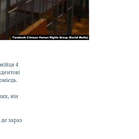
омійця 4
ндентові
омієць.
их, він
 де зараз