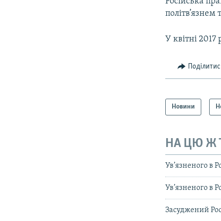
Російська пр
політв’язнем 
У квітні 2017
Поділитис
Новини
Н
НА ЦЮ Ж
Ув’язненого в Р
Ув’язненого в 
Засуджений Рос