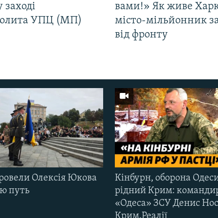
у заході
вами!» Як живе Харк
олита УПЦ (МП)
місто-мільйонник з
від фронту
ровели Олексія Юкова
Кінбурн, оборона Одеси
ню путь
рідний Крим: команди
«Одеса» ЗСУ Денис Нос
Крим.Реалії