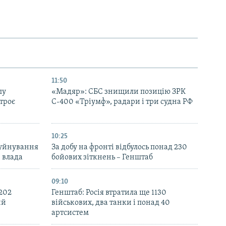
11:50
лу
«Мадяр»: СБС знищили позицію ЗРК
троє
С-400 «Тріумф», радари і три судна РФ
10:25
руйнування
За добу на фронті відбулось понад 230
– влада
бойових зіткнень – Генштаб
09:10
 202
Генштаб: Росія втратила ще 1130
ий
військових, два танки і понад 40
артсистем