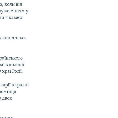
з, коли він
инуваченням у
ли в камері
ування там»,
раїнського
і в колонії
краї Росії.
арії в травні
оломійця
о двох