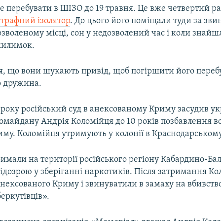
е перебувати в ШІЗО до 19 травня. Це вже четвертий ра
штрафний ізолятор
. До цього його поміщали туди за зв
озволеному місці, сон у недозволений час і коли знайш
килимок.
тя, що вони шукають привід, щоб погіршити його переб
о дружина.
 року російський суд в анексованому Криму засудив ук
омайдану Андрія Коломійця до 10 років позбавлення вол
му. Коломійця утримують у колонії в Краснодарському 
имали на території російського регіону Кабардино-Балк
підозрою у зберіганні наркотиків. Після затримання К
нексованого Криму і звинуватили в замаху на вбивств
еркутівців».