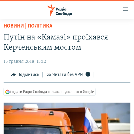
Доступність
посилання
Перейти
НОВИНИ | ПОЛІТИКА
до
РАДІО СВОБОДА – 70 РОКІВ
Путін на «Камазі» проїхався
основного
ВСЕ ЗА ДОБУ
матеріалу
Керченським мостом
СТАТТІ
Перейти
до
15 травня 2018, 15:12
ВІЙНА
ПОЛІТИКА
основної
РОСІЙСЬКА «ФІЛЬТРАЦІЯ»
Поділитись
Читати без VPN
ЕКОНОМІКА
навігації
Перейти
ДОНБАС.РЕАЛІЇ
СУСПІЛЬСТВО
до
Додати Радіо Свобода як бажане джерело в Google
КРИМ.РЕАЛІЇ
КУЛЬТУРА
пошуку
ТИ ЯК?
СПОРТ
СХЕМИ
УКРАЇНА
КИТАЙ.ВИКЛИКИ
СВІТ