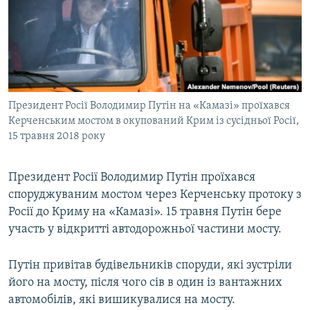
МУЛЬТИМЕДІА
ФОТО
СПЕЦПРОЄКТИ
ПОДКАСТИ
Президент Росії Володимир Путін на «Камазі» проїхався
Керченським мостом в окупований Крим із сусідньої Росії,
КРИМ РЕАЛІЇ
15 травня 2018 року
РУС
УКР
Президент Росії Володимир Путін проїхався
КТАТ
споруджуваним мостом через Керченську протоку з
Росії до Криму на «Камазі». 15 травня Путін бере
участь у відкритті автодорожньої частини мосту.
ДОЛУЧАЙСЯ!
Путін привітав будівельників споруди, які зустріли
його на мосту, після чого сів в один із вантажних
автомобілів, які вишикувалися на мосту.