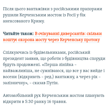
Усі сайти RFE/RL
Після цього вантажівки з російськими прапорами
рушили Керченським мостом із Росії у бік
анексованого Криму.
Читайте також:
В очікуванні диверсантів: скільки
коштує охорона мосту через Керченську протоку
Спілкуючись із будівельниками, російський
президент заявив, що роботи з будівництва споруди
будуть продовжені. «Перша лінійка –
найважливіша, не сумніваюся, що все у вас вийде і
восени (відкриють – ред.) вантажну, а через рік –
залізничну», – сказав Путін.
Автомобільний рух Керченським мостом планують
відкрити в 5:30 ранку 16 травня.