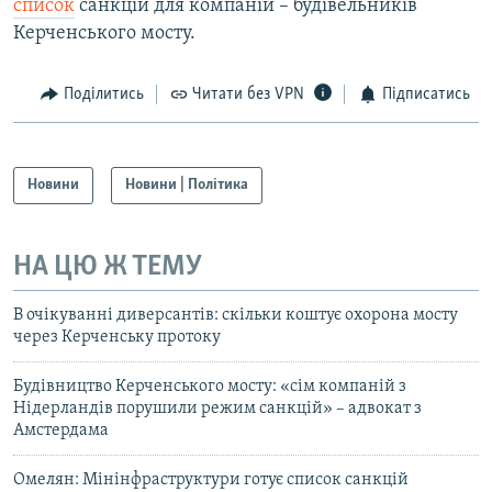
список
санкцій для компаній – будівельників
Керченського мосту.
Поділитись
Читати без VPN
Підписатись
Новини
Новини | Політика
НА ЦЮ Ж ТЕМУ
В очікуванні диверсантів: скільки коштує охорона мосту
через Керченську протоку
Будівництво Керченського мосту: «сім компаній з
Нідерландів порушили режим санкцій» – адвокат з
Амстердама
Омелян: Мінінфраструктури готує список санкцій