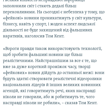
і велика кількість неправдивої інформації
Усі сайти RFE/RL
заполонили світ і стають дедалі більш
переконливими. На сьогодні є небезпека у тому, що
«фейкові» новини проникатимуть у світ культури,
бізнесу, навіть у спорт, і жоден аспект людської
діяльності не буде захищений від фальшивих
наративів, наголосив Том Кент.
«Вороги правди також використовують технології,
щоб зробити фальшиві новини ще більш
реалістичними. Найстрашнішим за все є те, що
вже за дуже короткий проміжок часу, творці
«фейкових» новин дійдуть до останньої межі: вони
будуть здатні створювати реалістичні відеоролики
національних лідерів й інших великих новинних
агенцій, які говоритимуть речі, яких насправді
ніколи не говорили, або ж робитимуть те, чого
насправді ніколи не робили», – сказав Том Кент.