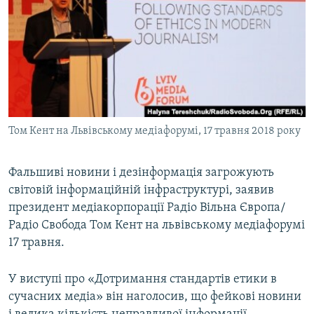
МУЛЬТИМЕДІА
ФОТО
СПЕЦПРОЄКТИ
ПОДКАСТИ
КРИМ РЕАЛІЇ
Том Кент на Львівському медіафорумі, 17 травня 2018 року
РУС
УКР
Фальшиві новини і дезінформація загрожують
світовій інформаційній інфраструктурі, заявив
КТАТ
президент медіакорпорації Радіо Вільна Європа/
Радіо Свобода Том Кент на львівському медіафорумі
ДОЛУЧАЙСЯ!
17 травня.
У виступі про «Дотримання стандартів етики в
сучасних медіа» він наголосив, що фейкові новини