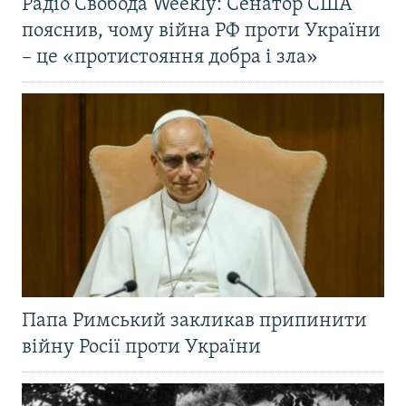
Радіо Свобода Weekly: Сенатор США
пояснив, чому війна РФ проти України
– це «протистояння добра і зла»
Папа Римський закликав припинити
війну Росії проти України