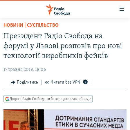
Доступність
посилання
Перейти
НОВИНИ | СУСПІЛЬСТВО
до
РАДІО СВОБОДА – 70 РОКІВ
Президент Радіо Свобода на
основного
ВСЕ ЗА ДОБУ
матеріалу
форумі у Львові розповів про нові
СТАТТІ
Перейти
технології виробників фейків
до
ВІЙНА
ПОЛІТИКА
основної
17 травня 2018, 18:06
РОСІЙСЬКА «ФІЛЬТРАЦІЯ»
ЕКОНОМІКА
навігації
Перейти
Поділитись
Читати без VPN
ДОНБАС.РЕАЛІЇ
СУСПІЛЬСТВО
до
КРИМ.РЕАЛІЇ
КУЛЬТУРА
пошуку
Додати Радіо Свобода як бажане джерело в Google
ТИ ЯК?
СПОРТ
СХЕМИ
УКРАЇНА
КИТАЙ.ВИКЛИКИ
СВІТ