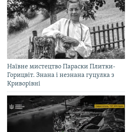
Наївне мистецтво Параски Плитки-
Горицвіт. Знана і незнана гуцулка з
Криворівні