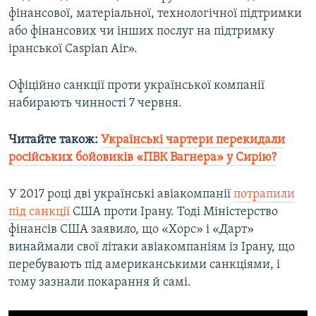
фінансової, матеріальної, технологічної підтримки
або фінансових чи інших послуг на підтримку
Усі сайти RFE/RL
іранської Caspian Air».
Офіційно санкції проти української компанії
набирають чинності 7 червня.
Читайте також:
Українські чартери перекидали
російських бойовиків «ПВК Вагнера» у Сирію?
У 2017 році дві українські авіакомпанії
потрапили
під санкції
США проти Ірану. Тоді Міністерство
фінансів США заявило, що «Хорс» і «Дарт»
винаймали свої літаки авіакомпаніям із Ірану, що
перебувають під американськими санкціями, і
тому зазнали покарання й самі.