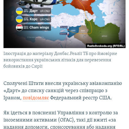
КИТАЙ.ВИКЛИКИ
МУЛЬТИМЕДІА
ФОТО
СПЕЦПРОЄКТИ
ПОДКАСТИ
Ілюстрація до матеріалу Донбас.Реалії ТБ про ймовірне
використання українських літаків для перевезення
КРИМ РЕАЛІЇ
бойовиків до Сирії
РУС
УКР
Сполучені Штати внесли українську авіакомпанію
КТАТ
«Дарт» до списку санкцій через співпрацю з
Іраном,
повідомляє
Федеральний реєстр США.
ДОЛУЧАЙСЯ!
Як ідеться в поясненні Управління з контролю за
іноземними активами (OFAC), такі дії вжиті «за
надання допомоги, спонсорування або надання