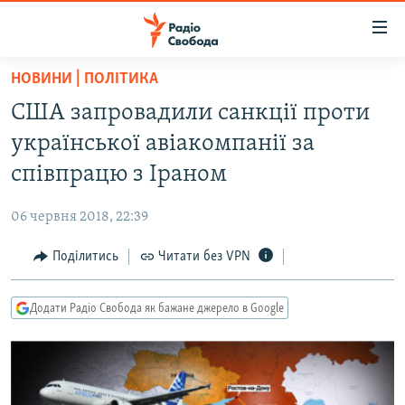
Доступність
посилання
Перейти
НОВИНИ | ПОЛІТИКА
до
РАДІО СВОБОДА – 70 РОКІВ
США запровадили санкції проти
основного
ВСЕ ЗА ДОБУ
матеріалу
української авіакомпанії за
СТАТТІ
Перейти
співпрацю з Іраном
до
ВІЙНА
ПОЛІТИКА
основної
06 червня 2018, 22:39
РОСІЙСЬКА «ФІЛЬТРАЦІЯ»
ЕКОНОМІКА
навігації
Перейти
Поділитись
Читати без VPN
ДОНБАС.РЕАЛІЇ
СУСПІЛЬСТВО
до
КРИМ.РЕАЛІЇ
КУЛЬТУРА
пошуку
Додати Радіо Свобода як бажане джерело в Google
ТИ ЯК?
СПОРТ
СХЕМИ
УКРАЇНА
ПРИАЗОВ’Я
СВІТ