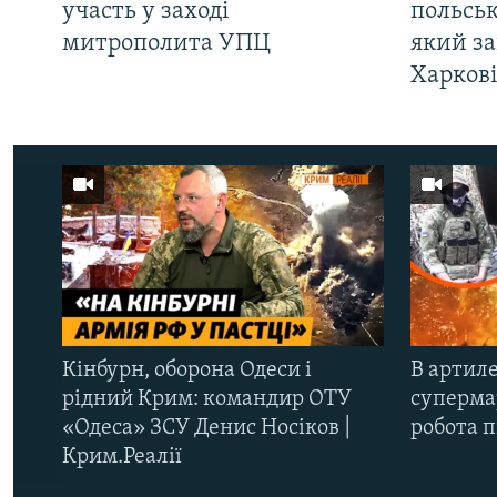
участь у заході
польсь
митрополита УПЦ
який за
Харков
Кінбурн, оборона Одеси і
В артиле
рідний Крим: командир ОТУ
супермар
«Одеса» ЗСУ Денис Носіков |
робота 
Крим.Реалії