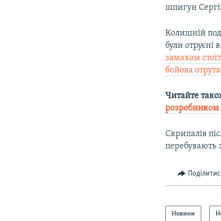
шпигун Сергій
Колишній подв
були отруєні 
замахом стої
бойова отрут
Читайте тако
розробником
Скрипалів пі
перебувають з
Поділитис
Новини
Н