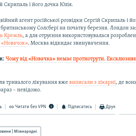
 Скрипаль і його дочка Юлія.
ійний агент російської розвідки Сергій Скрипаль і йо
в британському Солсбері на початку березня. Лондон з
ть Кремль
, а для отруєння використовувалася розроблена
а «Новачок»
. Москва відкидає звинувачення.
ж:
Чому від «Новачка» немає протиотрути. Ексклюзивне
сля тривалого лікування вже
виписали з лікарні
, де вон
араз – невідомо.
ь
Читати без VPN
Підписатись
Друк
овини | Міжнародні