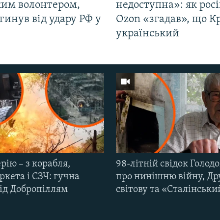
ким волонтером,
недоступна»: як рос
гинув від удару РФ у
Ozon «згадав», що 
і
український
рію – з корабля,
98-літній свідок Голод
кета і СЗЧ: гучна
про нинішню війну, Др
під Добропіллям
світову та «Сталінськи