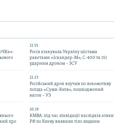
11:55
оЧКа»:
Росія атакувала Україну шістьма
ьового
ракетами «Іскандер-М», С-400 та 151
ударним дроном – ЗСУ
11:23
Російський дрон влучив по локомотиву
поїзда «Суми-Київ», пошкоджений
вагон – УЗ
10:19
їхнього
КМВА: під час ліквідації наслідків атаки
ький про
РФ по Києву виявили тіло людини