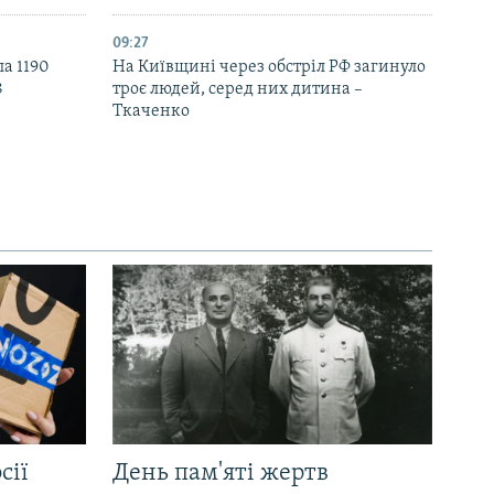
09:27
ла 1190
На Київщині через обстріл РФ загинуло
8
троє людей, серед них дитина –
Ткаченко
сії
День пам'яті жертв