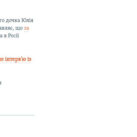
го дочка Юлія
аявляє, що
за
 в Росії
 інтерв'ю із
и