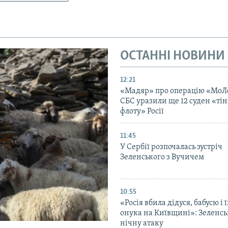
ОСТАННІ НОВИНИ
12:21
«Мадяр» про операцію «МоЛ
СБС уразили ще 12 суден «тін
флоту» Росії
11:45
У Сербії розпочалась зустріч
Зеленського з Вучичем
10:55
«Росія вбила дідуся, бабусю і 
онука на Київщині»: Зеленс
нічну атаку