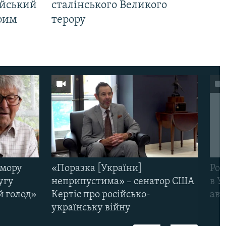
ійський
сталінського Великого
Крим
терору
омору
«Поразка [України]
Рос
угу
неприпустима» – сенатор США
в У
й голод»
Кертіс про російсько-
авт
українську війну