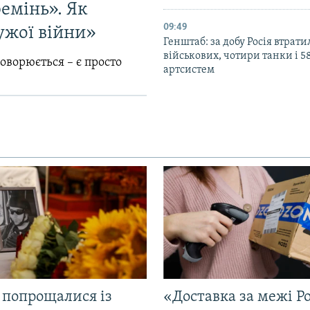
емінь». Як
09:49
ужої війни»
Генштаб: за добу Росія втрати
військових, чотири танки і 5
говорюється – є просто
артсистем
 попрощалися із
«Доставка за межі Ро