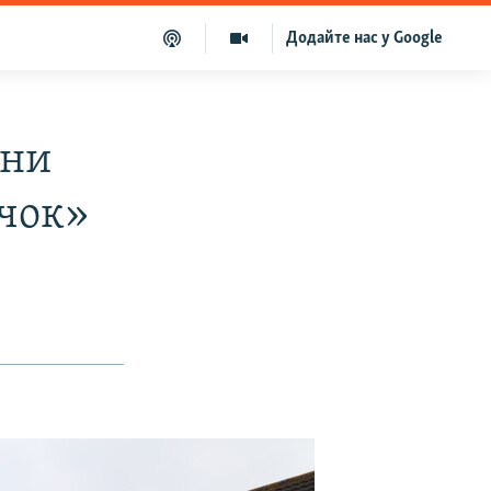
Додайте нас у Google
ини
ачок»