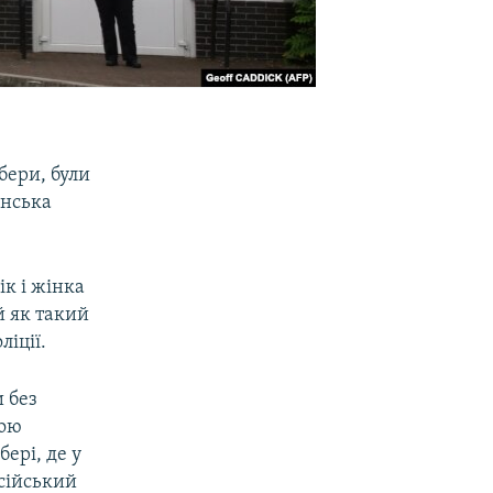
бери, були
анська
ік і жінка
й як такий
ліції.
 без
мою
ері, де у
сійський