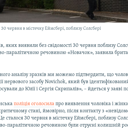
и 30 червня в містечку Еймсбері, поблизу Солсбері
в, яких виявили без свідомості 30 червня поблизу Солс
ово-паралітичною речовиною «Новачок», заявила брит
ного аналізу зразків ми можемо підтвердити, що чолов
дії нервового засобу Novichok, який був ідентифіковани
сували до Юлії і Сергія Скрипалів», – йдеться у заяві по
анська
поліція оголосила
про виявлення чоловіка і жінки
 критичному стані, ймовірно, після контакту з «невідо
е сталося 30 червня в містечку Еймсбері, поблизу Солсб
ово-паралітичною речовиною були отруєні колишній ро