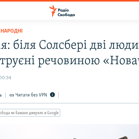
ЖНАРОДНІ
я: біля Солсбері дві люд
отруєні речовиною «Нов
00:34
ь
Читати без VPN
обода як бажане джерело в Google