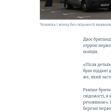
Чоловіка і жінку без свідомості виявил
Двоє британці
отруєні нерв
поліція.
«Після деталь
були піддані 
же, який засто
Раніше брит
свідомості, в
речовиною». Ц
березні нерв