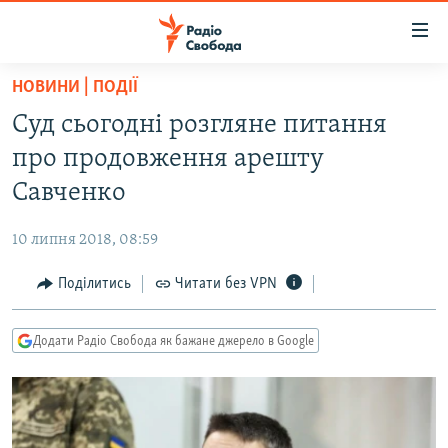
Доступність
посилання
Перейти
НОВИНИ | ПОДІЇ
до
РАДІО СВОБОДА – 70 РОКІВ
Суд сьогодні розгляне питання
основного
ВСЕ ЗА ДОБУ
матеріалу
про продовження арешту
СТАТТІ
Перейти
Савченко
до
ВІЙНА
ПОЛІТИКА
основної
10 липня 2018, 08:59
РОСІЙСЬКА «ФІЛЬТРАЦІЯ»
ЕКОНОМІКА
навігації
Перейти
Поділитись
Читати без VPN
ДОНБАС.РЕАЛІЇ
СУСПІЛЬСТВО
до
КРИМ.РЕАЛІЇ
КУЛЬТУРА
пошуку
Додати Радіо Свобода як бажане джерело в Google
ТИ ЯК?
СПОРТ
СХЕМИ
УКРАЇНА
КИТАЙ.ВИКЛИКИ
СВІТ