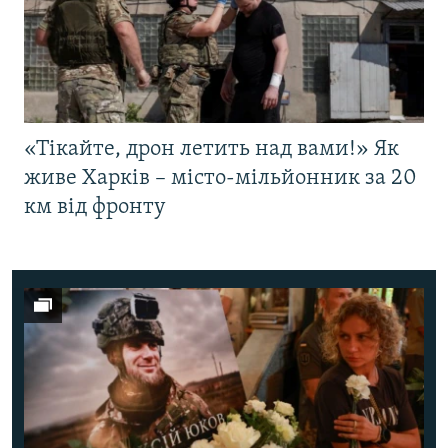
«Тікайте, дрон летить над вами!» Як
живе Харків – місто-мільйонник за 20
км від фронту