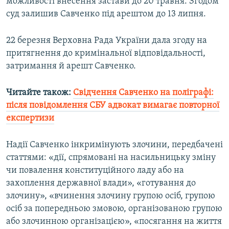
можливості внесення застави до 20 травня. Згодом
Усі сайти RFE/RL
суд залишив Савченко під арештом до 13 липня.
22 березня Верховна Рада України дала згоду на
притягнення до кримінальної відповідальності,
затримання й арешт Савченко.
Читайте також:
Свідчення Савченко на поліграфі:
після повідомлення СБУ адвокат вимагає повторної
експертизи
Надії Савченко інкримінують злочини, передбачені
статтями: «дії, спрямовані на насильницьку зміну
чи повалення конституційного ладу або на
захоплення державної влади», «готування до
злочину», «вчинення злочину групою осіб, групою
осіб за попередньою змовою, організованою групою
або злочинною організацією», «посягання на життя