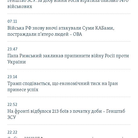
Генштаб ЗСУ: за добу війни Росія втратила близько 1470
військових
07:11
Війська РФ знову вночі атакували Суми КАБами,
постраждали п’ятеро людей – ОВА
23:47
Папа Римський закликав припинити війну Росії проти
України
23:14
Трамп сподівається, що економічний тиск на Іран
принесе успіх
22:52
На фронті відбулося 213 боїв з початку доби – Генштаб
ЗСУ
22:22