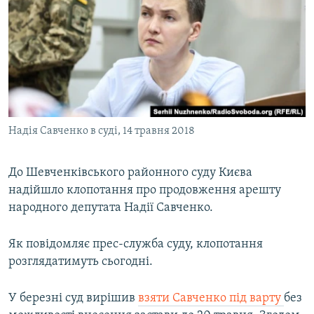
МУЛЬТИМЕДІА
ФОТО
СПЕЦПРОЄКТИ
ПОДКАСТИ
КРИМ РЕАЛІЇ
Надія Савченко в суді, 14 травня 2018
РУС
УКР
До Шевченківського районного суду Києва
надійшло клопотання про продовження арешту
КТАТ
народного депутата Надії Савченко.
ДОЛУЧАЙСЯ!
Як повідомляє прес-служба суду, клопотання
розглядатимуть сьогодні.
У березні суд вирішив
взяти Савченко під варту
без