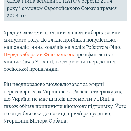
Словаччина вступила в НАТО у березні 2004
року і є членом Європейського Союзу з травня
2004-го.
Уряд у Словаччині змінився після виборів восени
минулого року. До влади прийшла популістсько-
націоналістична коаліція на чолі з Робертом Фіцо.
Перед виборами Фіцо заявляв
про «фашистів» і
«нацистів» в Україні, повторюючи твердження
російської пропаганди.
Він неодноразово висловлювався за мирні
переговори між Україною та Росією, стверджував,
що Україна не має шансів перемогти у війні, а
також обіцяв припинити військову підтримку. Його
позиція близька до позиції прем’єра сусідньої
Угорщини Віктора Орбана.