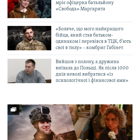
мріє офіцерка батальйону
«Свобода» Маргарита
«Боляче, що мого найкращого
бійця, який став батьком-
одинаком і перевівся в ТЦК, б’ють
свої в тилу» – комбриг Габінет
Вийшов з полону, а дружина
виїхала до Польщі. Як після 1000
днів неволі вибратися «із
психологічної і фінансової ями»