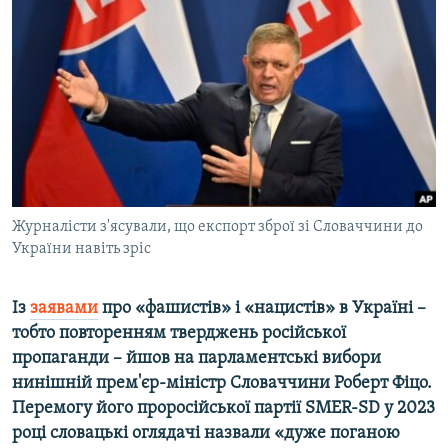
МУЛЬТИМЕДІА
ФОТО
СПЕЦПРОЄКТИ
ПОДКАСТИ
КРИМ РЕАЛІЇ
РУС
Журналісти з'ясували, що експорт зброї зі Словаччини до
УКР
України навіть зріс
КТАТ
Із
заявами
про «фашистів» і «нацистів» в Україні –
ДОЛУЧАЙСЯ!
тобто повторенням тверджень російської
пропаганди – йшов на парламентські вибори
нинішній прем'єр-міністр Словаччини Роберт Фіцо.
Перемогу його
проросійської партії
SMER
-
SD
у 2023
році словацькі оглядачі назвали «дуже поганою