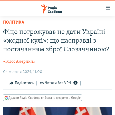
Доступність
посилання
Перейти
ПОЛІТИКА
до
РАДІО СВОБОДА – 70 РОКІВ
Фіцо погрожував не дати Україні
основного
ВСЕ ЗА ДОБУ
матеріалу
«жодної кулі»: що насправді з
СТАТТІ
Перейти
постачанням зброї Словаччиною?
до
ВІЙНА
ПОЛІТИКА
основної
«Голос Америки»
РОСІЙСЬКА «ФІЛЬТРАЦІЯ»
ЕКОНОМІКА
навігації
Перейти
04 жовтня 2024, 11:00
ДОНБАС.РЕАЛІЇ
СУСПІЛЬСТВО
до
КРИМ.РЕАЛІЇ
КУЛЬТУРА
Поділитись
Читати без VPN
пошуку
ТИ ЯК?
СПОРТ
Додати Радіо Свобода як бажане джерело в Google
СХЕМИ
УКРАЇНА
КИТАЙ.ВИКЛИКИ
СВІТ