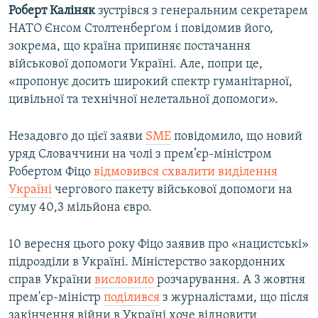
Роберт Каліняк
зустрівся з генеральним секретарем
НАТО Єнсом Столтенберґом і повідомив його,
зокрема, що країна припиняє постачання
військової допомоги Україні. Але, попри це,
«пропонує досить широкий спектр гуманітарної,
цивільної та технічної нелетальної допомоги».
Незадовго до цієї заяви
SME
повідомило, що новий
уряд Словаччини на чолі з прем’єр-міністром
Робертом Фіцо
відмовився схвалити виділення
Україні
чергового пакету військової допомоги на
суму 40,3 мільйона євро.
10 вересня цього року Фіцо заявив про «нацистські»
підрозділи в Україні. Міністерство закордонних
справ України
висловило
розчарування. А 3 жовтня
прем'єр-міністр
поділився
з журналістами, що після
закінчення війни в Україні хоче відновити