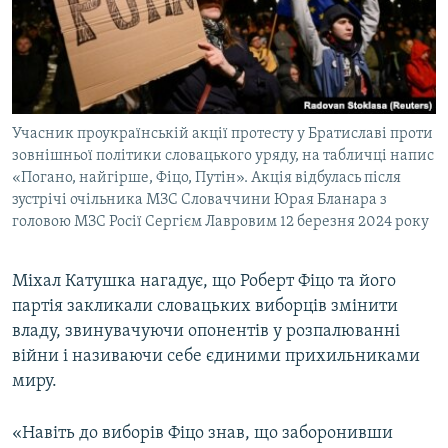
Учасник проукраїнській акції протесту у Братиславі проти
зовнішньої політики словацького уряду, на табличці напис
«Погано, найгірше, Фіцо, Путін». Акція відбулась після
зустрічі очільника МЗС Словаччини Юрая Бланара з
головою МЗС Росії Сергієм Лавровим 12 березня 2024 року
Міхал Катушка нагадує, що Роберт Фіцо та його
партія закликали словацьких виборців змінити
владу, звинувачуючи опонентів у розпалюванні
війни і називаючи себе єдиними прихильниками
миру.
«Навіть до виборів Фіцо знав, що заборонивши