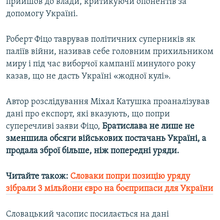
прийшов до влади, критикуючи опонентів за
допомогу Україні.
Роберт Фіцо таврував політичних суперників як
паліїв війни, називав себе головним прихильником
миру і під час виборчої кампанії минулого року
казав, що не дасть Україні «жодної кулі».
Автор розслідування Міхал Катушка проаналізував
дані про експорт, які вказують, що попри
суперечливі заяви Фіцо,
Братислава не лише не
зменшила обсяги військових постачань Україні, а
продала зброї більше, ніж попередні уряди.
Читайте також:
Словаки попри позицію уряду
зібрали 3 мільйони євро на боєприпаси для України
Словацький часопис посилається на дані