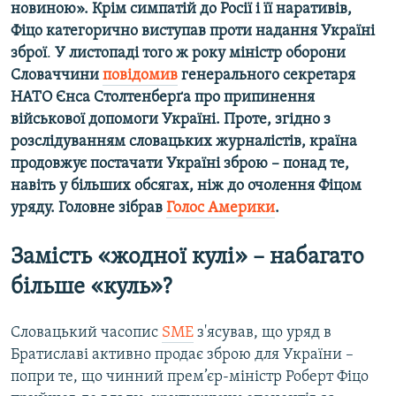
новиною». Крім симпатій до Росії і її наративів,
Усі сайти RFE/RL
Фіцо категорично виступав проти надання Україні
зброї
.
У листопаді того ж року міністр оборони
Словаччини
повідомив
генерального секретаря
НАТО Єнса Столтенберґа про припинення
військової допомоги Україні. Проте, згідно з
розслідуванням словацьких журналістів, країна
продовжує постачати Україні зброю – понад те,
навіть у більших обсягах, ніж до очолення Фіцом
уряду. Головне зібрав
Голос Америки
.
Замість «жодної кулі» – набагато
більше «куль»?
Словацький часопис
SME
з'ясував, що уряд в
Братиславі активно продає зброю для України –
попри те, що чинний прем’єр-міністр Роберт Фіцо