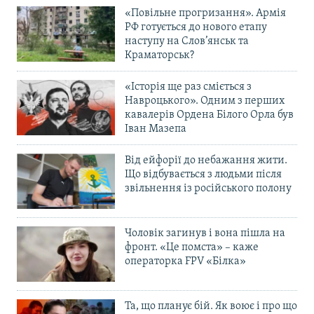
«Повільне прогризання». Армія
РФ готується до нового етапу
наступу на Слов’янськ та
Краматорськ?
«Історія ще раз сміється з
Навроцького». Одним з перших
кавалерів Ордена Білого Орла був
Іван Мазепа
Від ейфорії до небажання жити.
Що відбувається з людьми після
звільнення із російського полону
Чоловік загинув і вона пішла на
фронт. «Це помста» – каже
операторка FPV «Білка»
Та, що планує бій. Як воює і про що