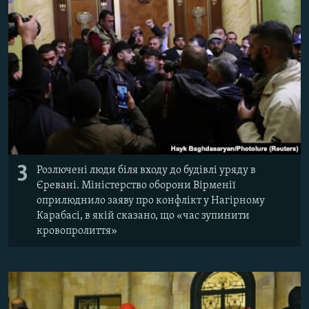
3
Розлючені люди біля входу до будівлі уряду в
Єревані. Міністерство оборони Вірменії
оприлюднило заяву про конфлікт у Нагірному
Карабасі, в якій сказано, що «час зупинити
кровопролиття»