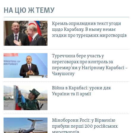
НА ЦЮ Ж ТЕМУ
Кремль оприлюднив текст угоди
щодо Карабаху. В ньому немає
згадки про турецьких миротворців
Туреччина бере участь у
переговорах про контроль за
перемир'ям у Нагірному Карабасі –
Чавушоглу
Війна в Карабасі: уроки для
України та її армії
Міноборони Росії: у Вірменію
прибули перші 200 російських
миротворців