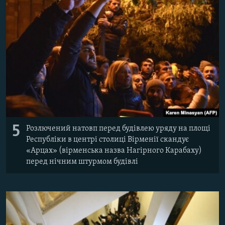
5
Розлючений натовп перед будівлею уряду на площі
Республіки в центрі столиці Вірменії скандує
«Арцах» (вірменська назва Нагірного Карабаху)
перед нічним штурмом будівлі