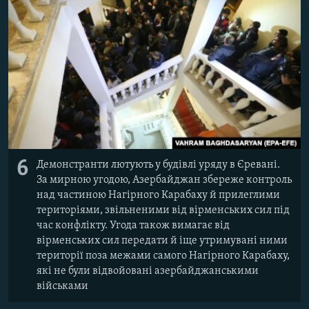
6
Демонстранти лютують у будівлі уряду в Єревані.
За мирною угодою, Азербайджан збереже контроль
над частиною Нагірного Карабаху й прилеглими
територіями, звільненими від вірменських сил під
час конфлікту. Угода також вимагає від
вірменських сил передати й іще утримувані ними
території поза межами самого Нагірного Карабаху,
які не були відвойовані азербайджанськими
військами