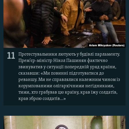
11
Протестувальники лютують у будівлі парламенту.
Прем’єр-міністр Нікол Пашинян фактично
звинуватив у ситуації попередній уряд країни,
сказавши: «Ми повинні підготуватися до
реваншу. Ми не справлялися належним чином із
корумпованими олігархічними негідниками,
тими, хто грабував цю країну, крав їжу солдатів,
крав зброю солдатів…»