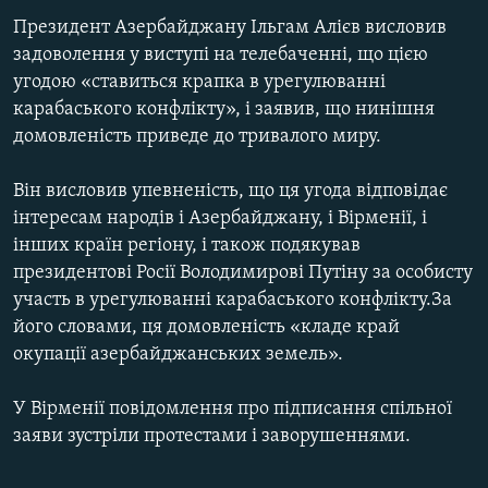
Президент Азербайджану Ільгам Алієв висловив
задоволення у виступі на телебаченні, що цією
Усі сайти RFE/RL
угодою «ставиться крапка в урегулюванні
карабаського конфлікту», і заявив, що нинішня
домовленість приведе до тривалого миру.
Він висловив упевненість, що ця угода відповідає
інтересам народів і Азербайджану, і Вірменії, і
інших країн регіону, і також подякував
президентові Росії Володимирові Путіну за особисту
участь в урегулюванні карабаського конфлікту.За
його словами, ця домовленість «кладе край
окупації азербайджанських земель».
У Вірменії повідомлення про підписання спільної
заяви зустріли протестами і заворушеннями.