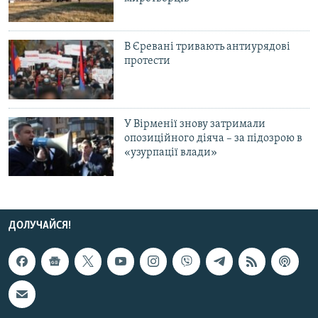
В Єревані тривають антиурядові
протести
У Вірменії знову затримали
опозиційного діяча – за підозрою в
«узурпації влади»
ДОЛУЧАЙСЯ!