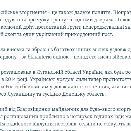
сійське вторгнення – це також далеке поняття. Щоправ
агадування про чужу країну за задніми дверима. Голов
 колючий дріт, протоптаний ґрунт, попереджувальні зн
й окоп та один укріплений прикордонний пост.
ала війська та зброю і в багатьох інших місцях уздовж 
ордону – за більшістю оцінок – понад сто тисяч військо
розташована в Луганській області України, яка була ро
 в 2014 році. Українські урядові сили тепер протистоят
 Росією бойовикам уздовж «лінії зіткнення», яка зиг
рез Луганщину та сусідню Донецьку область.
ий від Благовіщенки майданчик для будь-якого вторг
ил розташований приблизно в чотирьох годинах їзди м
крім рідкісного відлуння пострілів, селяни не очікують 