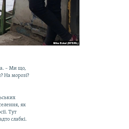
а. – Ми що,
? На морозі?
льських
селення, як
ії. Тут
дто слабкі.