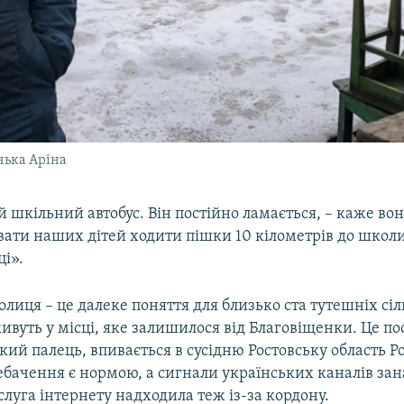
онька Аріна
 шкільний автобус. Він постійно ламається, – каже вон
ати наших дітей ходити пішки 10 кілометрів до школи
ці».
олиця – це далеке поняття для близько ста тутешніх сі
живуть у місці, яке залишилося від Благовіщенки. Це по
кий палець, впивається в сусідню Ростовську область Рос
ебачення є нормою, а сигнали українських каналів зана
луга інтернету надходила теж із-за кордону.