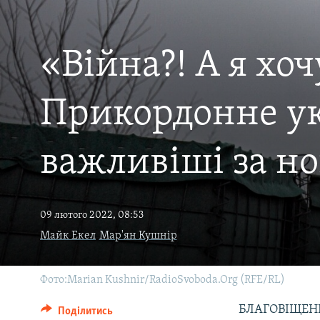
МУЛЬТИМЕДІА
ФОТО
«Війна?! А я хо
СПЕЦПРОЄКТИ
ПОДКАСТИ
Прикордонне ук
важливіші за но
09 лютого 2022, 08:53
Майк Екел
Мар'ян Кушнір
Фото:Marian Kushnir/RadioSvoboda.Org (RFE/RL)
БЛАГОВІЩЕНКА
Поділитись