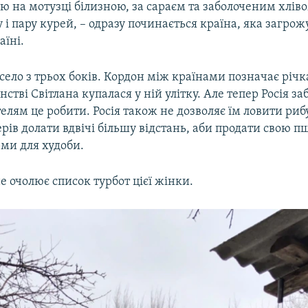
ю на мотузці білизною, за сараєм та заболоченим хліво
 і пару курей, – одразу починається країна, яка загрожу
аїні.
її село з трьох боків. Кордон між країнами позначає річ
нстві Світлана купалася у ній улітку. Але тепер Росія з
лям це робити. Росія також не дозволяє їм ловити рибу
ів долати вдвічі більшу відстань, аби продати свою 
ми для худоби.
е очолює список турбот цієї жінки.