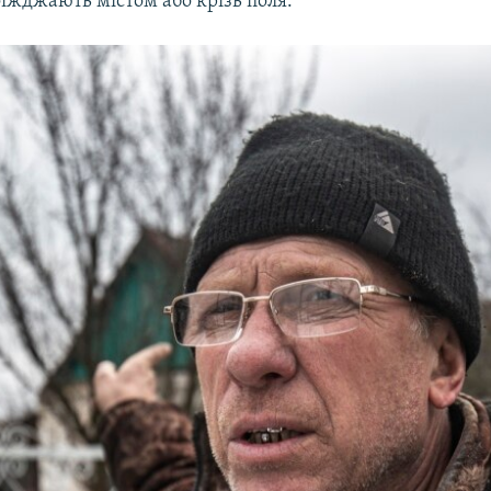
оїжджають містом або крізь поля.