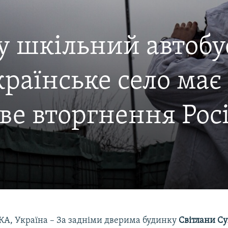
чу шкільний автобу
раїнське село має 
ве вторгнення Рос
, Україна – За задніми дверима будинку
Світлани Су