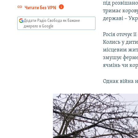
під розвішано
Читати без VPN
тримає корову
державі – Укр
Додати Радіо Свобода як бажане
джерело в Google
Росія оточує 
Колись у дити
місцевим жите
змушує фермер
ячмінь чи кор
Однак війна н