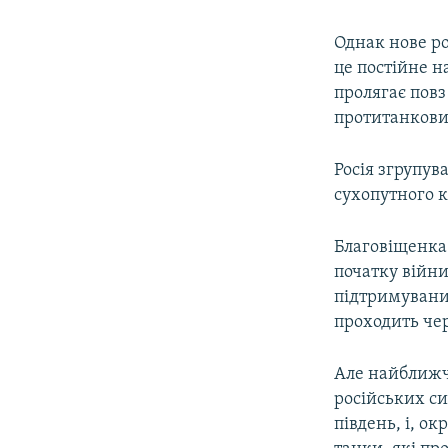
Однак нове ро
це постійне н
пролягає повз
протитанкови
Росія згрупув
сухопутного к
Благовіщенка 
початку війни
підтримуваним
проходить че
Але найближч
російських с
південь, і, о