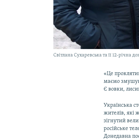
Світлана Сухаревська та її 12-річна д
«Це проклятий
маємо змушув
Є вовки, лиси
Українська ст
жителів, які 
зігнутий вели
російське тел
Донедавна пос