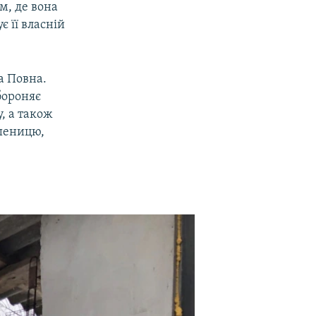
м, де вона
є її власній
ка Повна.
абороняє
, а також
пшеницю,