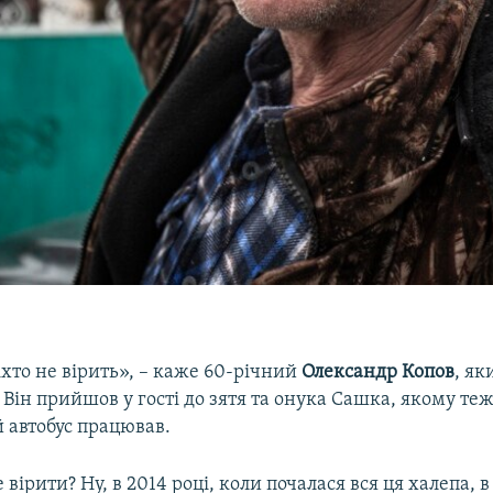
іхто не вірить», – каже 60-річний
Олександр Копов
, як
. Він прийшов у гості до зятя та онука Сашка, якому теж
 автобус працював.
 вірити? Ну, в 2014 році, коли почалася вся ця халепа, 