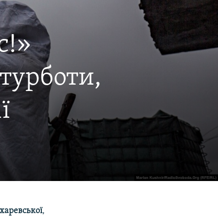
с!»
турботи,
ії
харевської
,