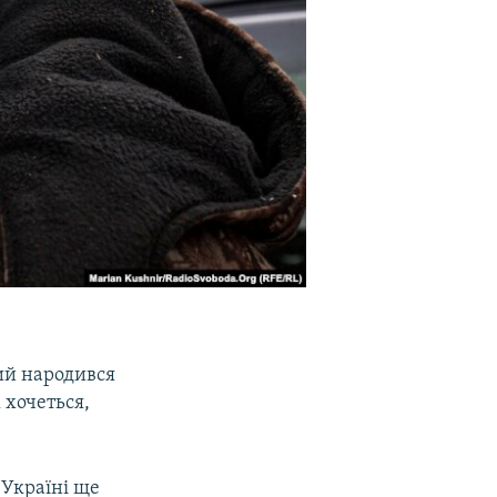
ий народився
 хочеться,
в Україні ще