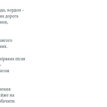
да, кордон –
на дорога
аки,
довгого
вих.
зірвана після
ь
загом
нення
айже на
побачити