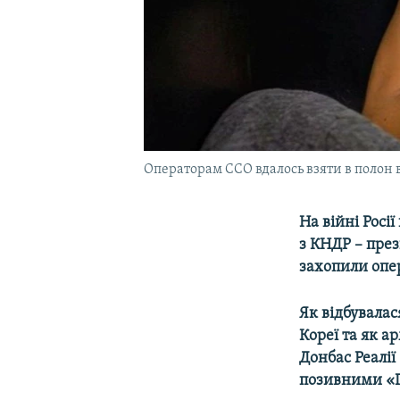
Операторам ССО вдалось взяти в полон в
На війні Росі
з КНДР – пре
захопили опер
Як відбувалас
Кореї та як а
Донбас Реалії
позивними «Г