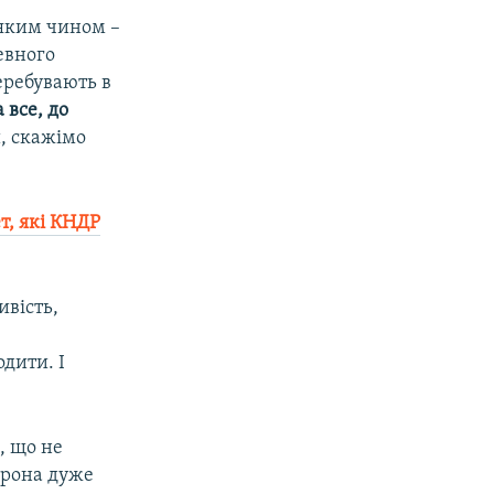
 яким чином –
певного
еребувають в
 все, до
и, скажімо
т, які КНДР
ивість,
одити. І
и, що не
торона дуже