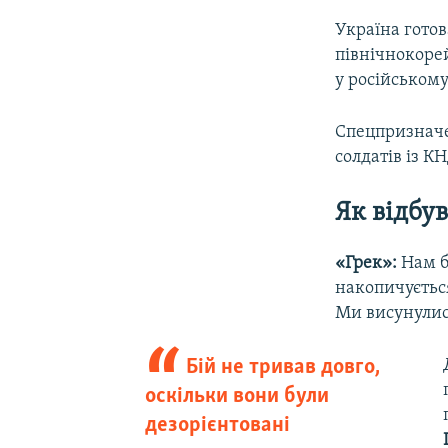
Україна гото
північнокорей
у російському
Спецпризначе
солдатів із КН
Як відбу
«Грек»:
Нам бу
накопичується
Ми висунулися
Бій не тривав довго,
оскільки вони були
дезорієнтовані