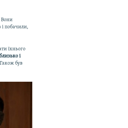
. Вони
 і побачили,
ати їхнього
близько і
 Також був