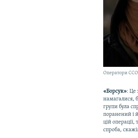
Оператори ССО 
«Борсук»
: Це
намагалися, б
групи була сп
поранений і й
цій операції,
спроба, скажі