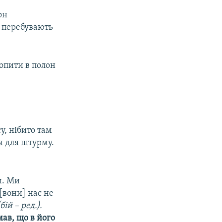
он
і перебувають
опити в полон
у, нібито там
я для штурму.
и. Ми
 [вони] нас не
бій – ред.).
мав, що в його