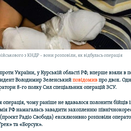
ійськового з КНДР – вони розповіли, як відбулась операція
ї проти України, у Курській області РФ, вперше взяли в 
зидент Володимир Зеленський
повідомив
про двох. Одн
атори 8-го полку Сил спеціальних операцій ЗСУ.
я операція, чому раніше не вдавалося полонити бійців і
рмія РФ намагалась завадити захопленню північнокорес
 (проєкт Радіо Свобода) ексклюзивно розповіли операто
рек» та «Борсук».