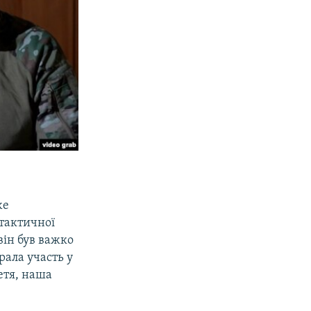
же
 тактичної
він був важко
рала участь у
ретя, наша