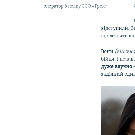
оператор 8 полку ССО «Грек»
відступили. З
що лежить ві
Вони
(військо
бійця, і поча
дуже влучно –
задіяний один