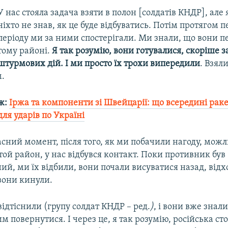
У нас стояла задача взяти в полон [солдатів КНДР], але
ніхто не знав, як це буде відбуватись. Потім протягом 
періоду ми за ними спостерігали. Ми знали, що вони п
тому районі.
Я так розумію, вони готувалися, скоріше за
штурмових дій. І ми просто їх трохи випередили
. Взял
м.
ж:
Іржа та компоненти зі Швейцарії: що всередині раке
для ударів по Україні
сний момент, після того, як ми побачили нагоду, можл
той район, у нас відбувся контакт. Поки противник був
ий, ми їх відбили, вони почали висуватися назад, відх
вони кинули.
відтіснили (групу солдат КНДР – ред.
)
, і вони вже знал
м повернутися. І через це, я так розумію, російська с