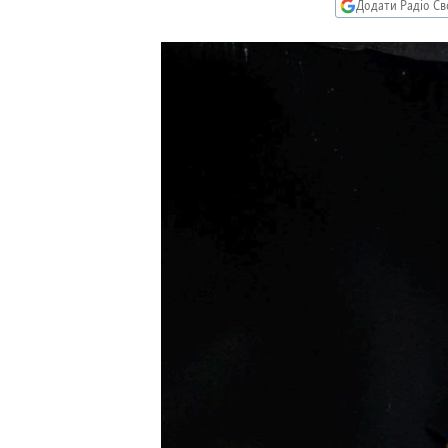
МУЛЬТИМЕДІА
Додати Радіо Св
ФОТО
СПЕЦПРОЄКТИ
ПОДКАСТИ