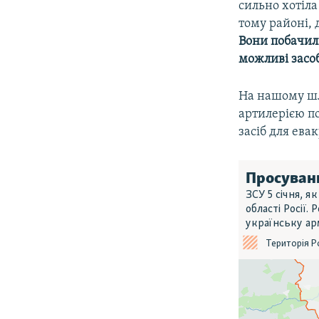
сильно хотіла
тому районі, 
Вони побачили
можливі засо
На нашому шл
артилерією по
засіб для ева