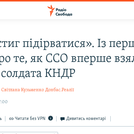
тиг підірватися». Із пе
ро те, як ССО вперше взя
 солдата КНДР
Світлана Кузьменко
Донбас.Реалії
7:00
ь
Читати без VPN
Дивитись коментарі