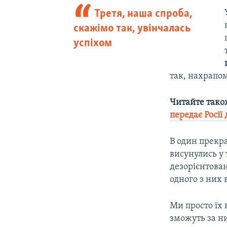
Третя, наша спроба,
скажімо так, увінчалась
успіхом
так, нахрапо
Читайте тако
передає Росії 
В один прекра
висунулись у 
дезорієнтован
одного з них 
Ми просто їх 
зможуть за ни