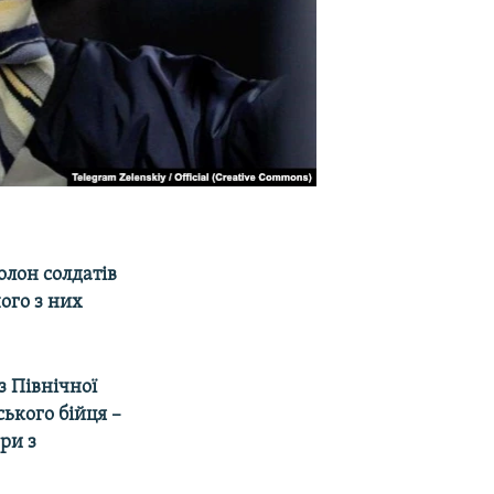
полон солдатів
ого з них
з Північної
ького бійця –
ри з