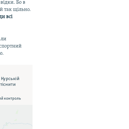
відки. Бо в
й так щільно.
и всі
али
нспортний
ю.