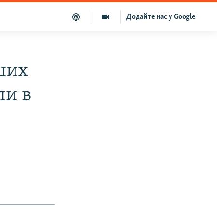
Додайте нас у Google
рших
ли в