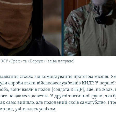
ЗСУ «Грек» та «Борсук» (зліва направо)
 завдання стояло від командування протягом місяця. У
ули спроби взяти військовослужбовців КНДР. У першої
роба, вони взяли в полон [солдата КНДР], але, на жаль, 
ого не вдалося довезти. У другої тактичної групи, яка б
 так само вийшло, але полонений скоїв самогубство. І т
мо так, увінчалась успіхом.