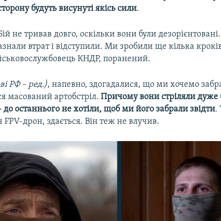
сторону будуть висунуті якісь сили
.
Бій не тривав довго, оскільки вони були дезорієнтовані
азнали втрат і відступили. Ми зробили ще кілька кроків
йськовослужбовець КНДР, поранений.
ві РФ – ред.)
, напевно, здогадалися, що ми хочемо забр
вся масований артобстріл.
Причому вони стріляли дуже 
 до останнього не хотіли, щоб ми його забрали звідти
.
 FPV-дрон, здається. Він теж не влучив.