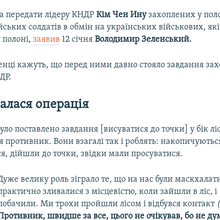
ва передати лідеру КНДР
Кім Чен Ину
захоплених у пол
ських солдатів в обмін на українських військових, як
 полоні,
заявив
12 січня
Володимир Зеленський.
нці кажуть, що перед ними давно стояло завдання зах
ДР.
валася операція
ло поставлено завдання [висуватися до точки] у бік ліс
 противник. Вони взагалі так і роблять: накопичуютьс
, дійшли до точки, звідки мали просуватися.
Дуже велику роль зіграло те, що на нас були маскхалат
практично зливалися з місцевістю, коли зайшли в ліс, і
побачили. Ми трохи пройшли лісом і відбувся контакт
(
Противник, швидше за все, цього не очікував, бо не ду