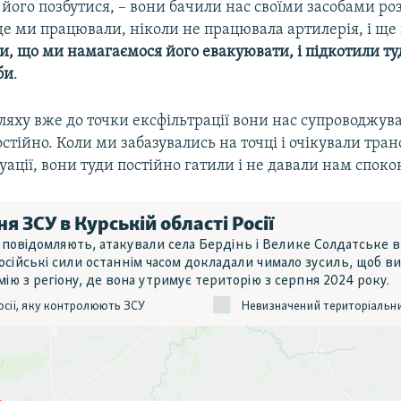
 його позбутися, – вони бачили нас своїми засобами роз
де ми працювали, ніколи не працювала артилерія, і ще 
, що ми намагаємося його евакуювати, і підкотили туд
би
.
яху вже до точки ексфільтрації вони нас супроводжув
стійно. Коли ми забазувались на точці і очікували тра
куації, вони туди постійно гатили і не давали нам споко