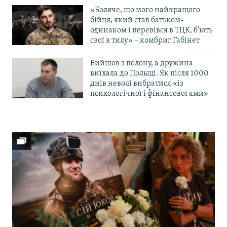
«Боляче, що мого найкращого
бійця, який став батьком-
одинаком і перевівся в ТЦК, б’ють
свої в тилу» – комбриг Габінет
Вийшов з полону, а дружина
виїхала до Польщі. Як після 1000
днів неволі вибратися «із
психологічної і фінансової ями»