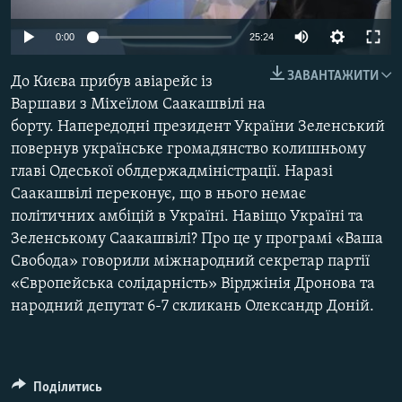
МУЛЬТИМЕДІА
0:00
25:24
ФОТО
ЗАВАНТАЖИТИ
СПЕЦПРОЄКТИ
До Києва прибув авіарейс із
Варшави з Міхеїлом Саакашвілі на
ПОДКАСТИ
борту. Напередодні президент України Зеленський
повернув українське громадянство колишньому
КРИМ РЕАЛІЇ
главі Одеської облдержадміністрації. Наразі
РУС
Саакашвілі переконує, що в нього немає
політичних амбіцій в Україні. Навіщо Україні та
УКР
Зеленському Саакашвілі? Про це у програмі «Ваша
КТАТ
Свобода» говорили міжнародний секретар партії
«Європейська солідарність» Вірджінія Дронова та
ДОЛУЧАЙСЯ!
народний депутат 6-7 скликань Олександр Доній.
Поділитись