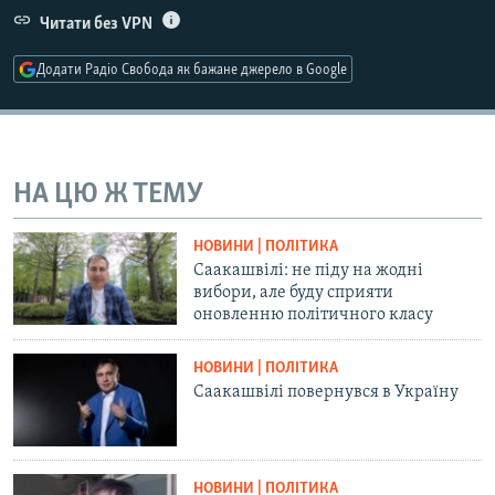
Усі сайти RFE/RL
Читати без VPN
Додати Радіо Свобода як бажане джерело в Google
НА ЦЮ Ж ТЕМУ
НОВИНИ | ПОЛІТИКА
Саакашвілі: не піду на жодні
вибори, але буду сприяти
оновленню політичного класу
НОВИНИ | ПОЛІТИКА
Саакашвілі повернувся в Україну
НОВИНИ | ПОЛІТИКА