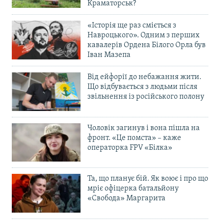
Краматорськ?
«Історія ще раз сміється з
Навроцького». Одним з перших
кавалерів Ордена Білого Орла був
Іван Мазепа
Від ейфорії до небажання жити.
Що відбувається з людьми після
звільнення із російського полону
Чоловік загинув і вона пішла на
фронт. «Це помста» – каже
операторка FPV «Білка»
Та, що планує бій. Як воює і про що
мріє офіцерка батальйону
«Свобода» Маргарита