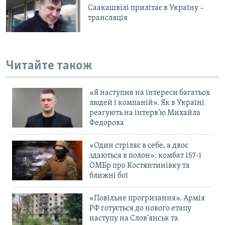
Саакашвілі прилітає в Україну –
трансляція
Читайте також
«Я наступив на інтереси багатьох
людей і компаній». Як в Україні
реагують на інтерв’ю Михайла
Федорова
«Один стріляє в себе, а двоє
здаються в полон»: комбат 157-ї
ОМБр про Костянтинівку та
ближні бої
«Повільне прогризання». Армія
РФ готується до нового етапу
наступу на Слов’янськ та