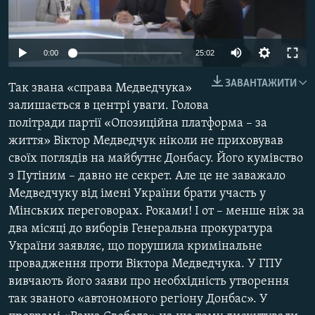
МУЛЬТИМЕДІА
ФОТО
0:00
25:02
СПЕЦПРОЄКТИ
ЗАВАНТАЖИТИ
Так звана «справа Медведчука»
ПОДКАСТИ
залишається в центрі уваги. Голова
політради партії «Опозиційна платформа – за
КРИМ РЕАЛІЇ
життя» Віктор Медведчук ніколи не приховував
РУС
своїх поглядів на майбутнє Донбасу. Його кумівство
УКР
з Путіним – давно не секрет. Але це не заважало
Медведчуку від імені України брати участь у
КТАТ
Мінських переговорах. Роками! І от – менше ніж за
два місяці до виборів Генеральна прокуратура
ДОЛУЧАЙСЯ!
України заявляє, що порушила кримінальне
провадження проти Віктора Медведчука. У ГПУ
вивчають його заяви про необхідність утворення
так званого «автономного регіону Донбас». У