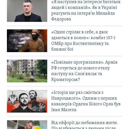
«Я наступив на інтереси багатьох
людей і компаній». Як в Україні
реагують на інтерв’ю Михайла
Федорова
«Один стріляє в себе, а двоє
здаються в полон»: комбат 157-ї
ОМБр про Костянтинівку та
ближні бої
«Повільне прогризання». Армія
РФ готується до нового етапу
наступу на Слов’янськ та
Краматорськ?
«Історія ще раз сміється з
Навроцького». Одним з перших
кавалерів Ордена Білого Орла був
Іван Мазепа
Від ейфорії до небажання жити.
Що відбувається з людьми після