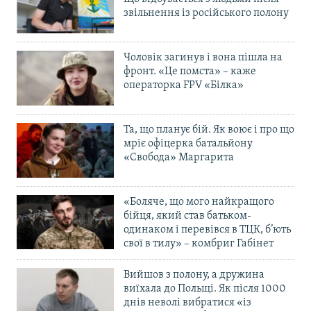
звільнення із російського полону
Чоловік загинув і вона пішла на
фронт. «Це помста» – каже
операторка FPV «Білка»
Та, що планує бій. Як воює і про що
мріє офіцерка батальйону
«Свобода» Маргарита
«Боляче, що мого найкращого
бійця, який став батьком-
одинаком і перевівся в ТЦК, б’ють
свої в тилу» – комбриг Габінет
Вийшов з полону, а дружина
виїхала до Польщі. Як після 1000
днів неволі вибратися «із