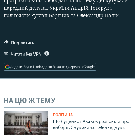
програмі «Ваша Свобода» на цю тему дискутували
Усі сайти RFE/RL
народний депутат України Андрій Тетерук і
політологи Руслан Бортник та Олександр Палій.
Поділитись
Читати без VPN
Додати Радіо Свобода як бажане джерело в Google
НА ЦЮ Ж ТЕМУ
ПОЛІТИКА
Що Луценко і Аваков розповіли про
вибори, Януковича і Медведчука