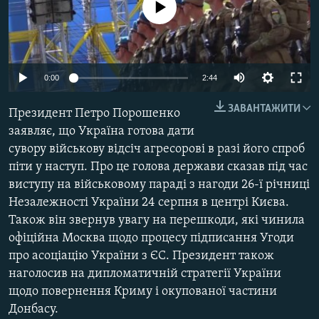
No media source currently available
МУЛЬТИМЕДІА
ФОТО
СПЕЦПРОЄКТИ
0:00
2:44
ПОДКАСТИ
ЗАВАНТАЖИТИ
Президент Петро Порошенко
КРИМ РЕАЛІЇ
заявляє, що Україна готова дати
РУС
сувору військову відсіч агресорові в разі його спроб
піти у наступ. Про це голова держави сказав під час
УКР
виступу на військовому параді з нагоди 26-ї річниці
КТАТ
Незалежності України 24 серпня в центрі Києва.
Також він звернув увагу на перешкоди, які чинила
ДОЛУЧАЙСЯ!
офіційна Москва щодо процесу підписання Угоди
про асоціацію України з ЄС. Президент також
наголосив на дипломатичній стратегії України
щодо повернення Криму і окупованої частини
Донбасу.