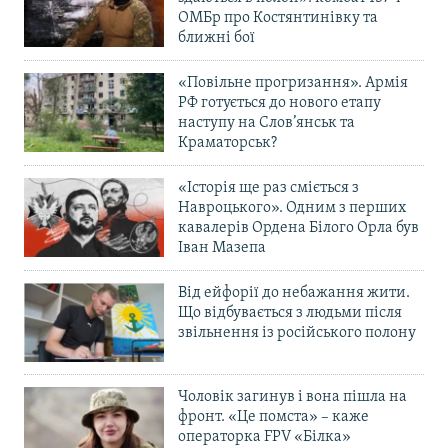
ОМБр про Костянтинівку та
ближні бої
«Повільне прогризання». Армія
РФ готується до нового етапу
наступу на Слов’янськ та
Краматорськ?
«Історія ще раз сміється з
Навроцького». Одним з перших
кавалерів Ордена Білого Орла був
Іван Мазепа
Від ейфорії до небажання жити.
Що відбувається з людьми після
звільнення із російського полону
Чоловік загинув і вона пішла на
фронт. «Це помста» – каже
операторка FPV «Білка»