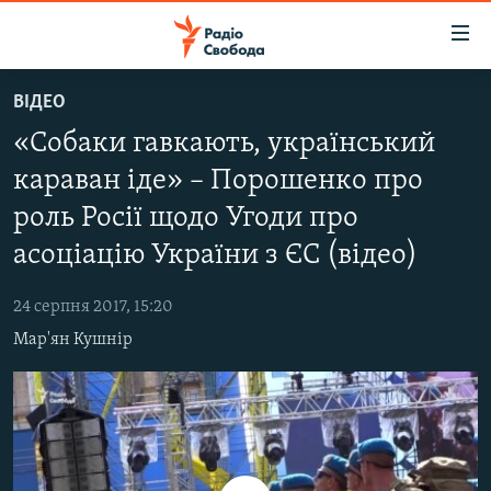
Доступність
посилання
Перейти
ВІДЕО
до
РАДІО СВОБОДА – 70 РОКІВ
«Собаки гавкають, український
основного
ВСЕ ЗА ДОБУ
матеріалу
караван іде» – Порошенко про
СТАТТІ
Перейти
роль Росії щодо Угоди про
до
ВІЙНА
ПОЛІТИКА
основної
асоціацію України з ЄС (відео)
РОСІЙСЬКА «ФІЛЬТРАЦІЯ»
ЕКОНОМІКА
навігації
Перейти
24 серпня 2017, 15:20
ДОНБАС.РЕАЛІЇ
СУСПІЛЬСТВО
до
Мар'ян Кушнір
КРИМ.РЕАЛІЇ
КУЛЬТУРА
пошуку
ТИ ЯК?
СПОРТ
СХЕМИ
УКРАЇНА
КИТАЙ.ВИКЛИКИ
СВІТ