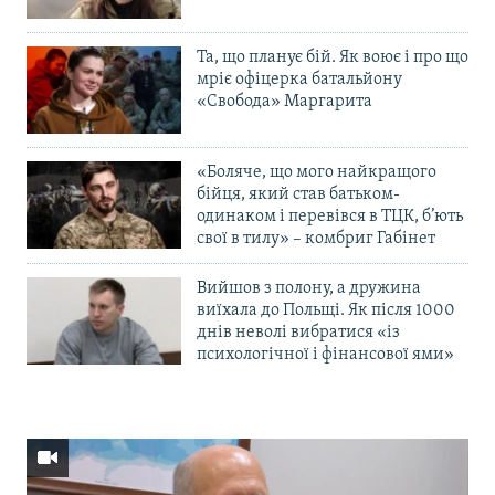
Та, що планує бій. Як воює і про що
мріє офіцерка батальйону
«Свобода» Маргарита
«Боляче, що мого найкращого
бійця, який став батьком-
одинаком і перевівся в ТЦК, б’ють
свої в тилу» – комбриг Габінет
Вийшов з полону, а дружина
виїхала до Польщі. Як після 1000
днів неволі вибратися «із
психологічної і фінансової ями»