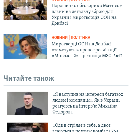
Порошенко обговорив з Маттісом
плани на летальну зброю для
України і миротворців ООН на
Донбасі
НОВИНИ | ПОЛІТИКА
Миротворці ООН на Донбасі
«замотують» процес реалізації
«Мінська-2» – речниця МЗС Росії
Читайте також
«Я наступив на інтереси багатьох
людей і компаній». Як в Україні
реагують на інтерв’ю Михайла
Федорова
«Один стріляє в себе, а двоє
здаються в полон»: комбат 157-ї