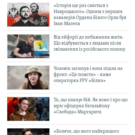
«Історія ще раз сміється з
Навроцького». Одним з перших
кавалерів Ордена Білого Орла був
Іван Мазепа
Від ейфорії до небажання жити.
Що відбувається з людьми після
звільнення із російського полону
Чоловік загинув і вона пішла на
фронт. «Це помста» – каже
операторка FPV «Білка»
Та, що планує бій. Як воює і про що
мріє офіцерка батальйону
«Свобода» Маргарита
«Боляче, що мого найкращого