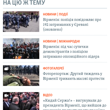
НА ЦЮ Ж ТЕМУ
НОВИНИ | ПОДІЇ
Вірменія: поліція повідомляє про
192 затриманих у Єревані
(оновлено)
НОВИНИ | МІЖНАРОДНІ
Вірменія: під час сутички
демонстрантів з поліцією
затримано опозиційного лідера
ФОТОГАЛЕРЕЇ
Фоторепортаж: Другий тиждень у
Вірменії тривають масові протести
ВІДЕО
«Кидай Сержа!» – вигукували до
президента Вірменії, що вийшов до