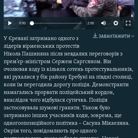
КИТАЙ.ВИКЛИКИ
МУЛЬТИМЕДІА
0:00
2:00
ФОТО
ЗАВАНТАЖИТИ
У Єревані затримано одного з
СПЕЦПРОЄКТИ
лідерів вірменських протестів
ПОДКАСТИ
Нікола Пашиняна після невдалих переговорів з
прем’єр-міністром Сержем Саргсяном. Він
КРИМ РЕАЛІЇ
очолював ходу із кількох сотень протестувальників,
РУС
які рухалися у бік району Еребуні на півдні столиці,
коли їм перегодила дорогу поліція. Демонстранти
УКР
намагались прорвати поліцейський кордон,
КТАТ
внаслідок чого відбулася сутичка. Поліція
застосовувала шумові гранати. Також було
ДОЛУЧАЙСЯ!
затримано інших учасників ходи, зокрема, ще
одногоопозиційного політика – Сасуна Мікаеляна.
Окрім того, повідомляють про одного