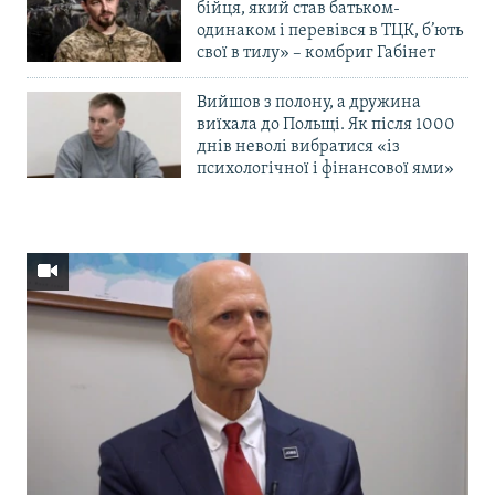
бійця, який став батьком-
одинаком і перевівся в ТЦК, б’ють
свої в тилу» – комбриг Габінет
Вийшов з полону, а дружина
виїхала до Польщі. Як після 1000
днів неволі вибратися «із
психологічної і фінансової ями»