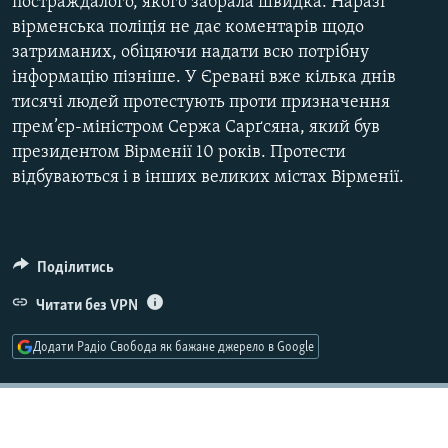
постраждалого, якого забрала швидка. Наразі
вірменська поліція не дає коментарів щодо
затриманих, обіцяючи надати всю потрібну
Усі сайти RFE/RL
інформацію пізніше. У Єревані вже кілька днів
тисячі людей протестують проти призначення
прем’єр-міністром Сержа Сарґсяна, який був
президентом Вірменії 10 років. Протести
відбуваються і в інших великих містах Вірменії.
Поділитись
Читати без VPN
Додати Радіо Свобода як бажане джерело в Google