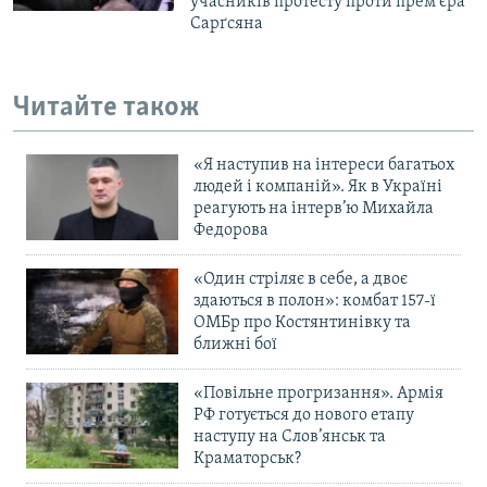
учасників протесту проти прем’єра
Сарґсяна
Читайте також
«Я наступив на інтереси багатьох
людей і компаній». Як в Україні
реагують на інтерв’ю Михайла
Федорова
«Один стріляє в себе, а двоє
здаються в полон»: комбат 157-ї
ОМБр про Костянтинівку та
ближні бої
«Повільне прогризання». Армія
РФ готується до нового етапу
наступу на Слов’янськ та
Краматорськ?