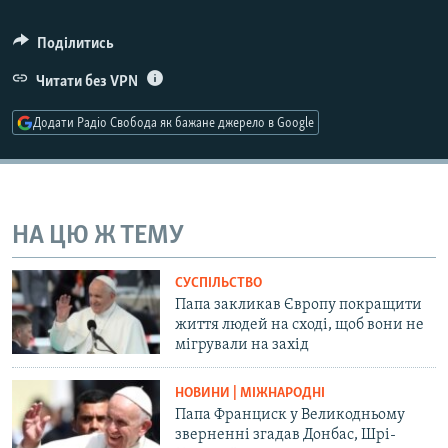
Поділитись
Усі сайти RFE/RL
Читати без VPN
Додати Радіо Свобода як бажане джерело в Google
НА ЦЮ Ж ТЕМУ
СУСПІЛЬСТВО
Папа закликав Європу покращити
життя людей на сході, щоб вони не
мігрували на захід
НОВИНИ | МІЖНАРОДНІ
Папа Франциск у Великодньому
зверненні згадав Донбас, Шрі-