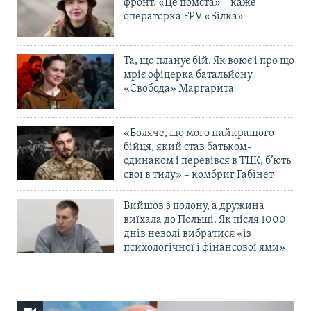
фронт. «Це помста» – каже
операторка FPV «Білка»
Та, що планує бій. Як воює і про що
мріє офіцерка батальйону
«Свобода» Маргарита
«Боляче, що мого найкращого
бійця, який став батьком-
одинаком і перевівся в ТЦК, б’ють
свої в тилу» – комбриг Габінет
Вийшов з полону, а дружина
виїхала до Польщі. Як після 1000
днів неволі вибратися «із
психологічної і фінансової ями»