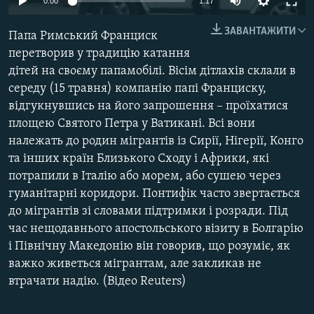
0:00
1:17
КИТАЙ.ВИКЛИКИ
ЗАВАНТАЖИТИ
Папа Римський Франциск
МУЛЬТИМЕДІА
перетворив у традицію катання
ФОТО
дітей на своєму папамобілі. Вісім дітлахів склали в
СПЕЦПРОЄКТИ
середу (15 травня) компанію папі Франциску,
відгукнувшись на його запрошення – проїхатися
ПОДКАСТИ
площею Святого Петра у Ватикані. Всі вони
належать до родин мігрантів із Сирії, Нігерії, Конго
КРИМ РЕАЛІЇ
та інших країн Близького Сходу і Африки, які
РУС
потрапили в Італію або морем, або сушею через
гуманітарні коридори. Понтифік часто звертається
УКР
до мігрантів зі словами підтримки і розради. Під
КТАТ
час нещодавнього апостольського візиту в Болгарію
і Північну Македонію він говорив, що розуміє, як
ДОЛУЧАЙСЯ!
важко живеться мігрантам, але закликав не
втрачати надію. (Відео Reuters)