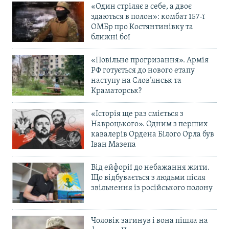
«Один стріляє в себе, а двоє
здаються в полон»: комбат 157-ї
ОМБр про Костянтинівку та
ближні бої
«Повільне прогризання». Армія
РФ готується до нового етапу
наступу на Слов’янськ та
Краматорськ?
«Історія ще раз сміється з
Навроцького». Одним з перших
кавалерів Ордена Білого Орла був
Іван Мазепа
Від ейфорії до небажання жити.
Що відбувається з людьми після
звільнення із російського полону
Чоловік загинув і вона пішла на