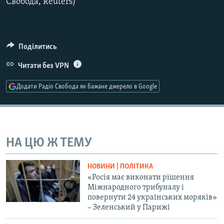
Свобода, Reuters)
Усі сайти RFE/RL
Поділитись
Читати без VPN
Додати Радіо Свобода як бажане джерело в Google
НА ЦЮ Ж ТЕМУ
НОВИНИ | ПОЛІТИКА
«Росія має виконати рішення
Міжнародного трибуналу і
повернути 24 українських моряків»
– Зеленський у Парижі