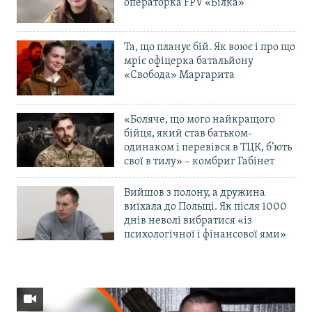
операторка FPV «Білка»
Та, що планує бій. Як воює і про що
мріє офіцерка батальйону
«Свобода» Маргарита
«Боляче, що мого найкращого
бійця, який став батьком-
одинаком і перевівся в ТЦК, б’ють
свої в тилу» – комбриг Габінет
Вийшов з полону, а дружина
виїхала до Польщі. Як після 1000
днів неволі вибратися «із
психологічної і фінансової ями»