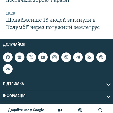
постачала зброю Україні
18:28
Щонайменше 18 людей загинули в
Колумбії через потужний землетрус
ДОЛУЧАЙСЯ!
ПІДТРИМКА
ІНФОРМАЦІЯ
UTC+3
© Радіо Свобода, 2026 | Усі права застережено.
Додайте нас у Google