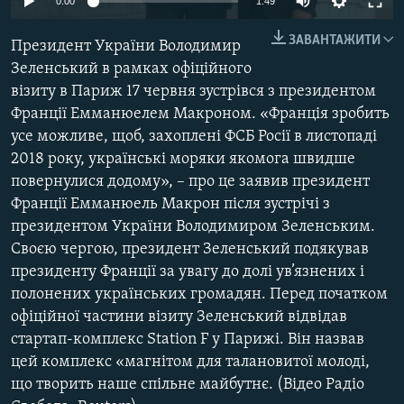
0:00
1:49
МУЛЬТИМЕДІА
ЗАВАНТАЖИТИ
Президент України Володимир
ФОТО
Зеленський в рамках офіційного
СПЕЦПРОЄКТИ
візиту в Париж 17 червня зустрівся з президентом
ПОДКАСТИ
Франції Емманюелем Макроном. «Франція зробить
усе можливе, щоб, захоплені ФСБ Росії в листопаді
2018 року, українські моряки якомога швидше
КРИМ РЕАЛІЇ
повернулися додому», – про це заявив президент
РУС
Франції Емманюель Макрон після зустрічі з
УКР
президентом України Володимиром Зеленським.
Своєю чергою, президент Зеленський подякував
КТАТ
президенту Франції за увагу до долі ув’язнених і
полонених українських громадян. Перед початком
ДОЛУЧАЙСЯ!
офіційної частини візиту Зеленський відвідав
стартап-комплекс Station F у Парижі. Він назвав
цей комплекс «магнітом для талановитої молоді,
що творить наше спільне майбутнє. (Відео Радіо