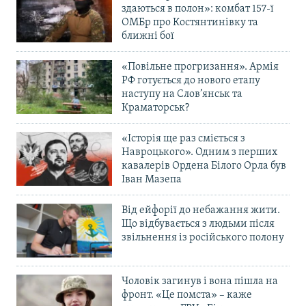
здаються в полон»: комбат 157-ї
ОМБр про Костянтинівку та
ближні бої
«Повільне прогризання». Армія
РФ готується до нового етапу
наступу на Слов’янськ та
Краматорськ?
«Історія ще раз сміється з
Навроцького». Одним з перших
кавалерів Ордена Білого Орла був
Іван Мазепа
Від ейфорії до небажання жити.
Що відбувається з людьми після
звільнення із російського полону
Чоловік загинув і вона пішла на
фронт. «Це помста» – каже