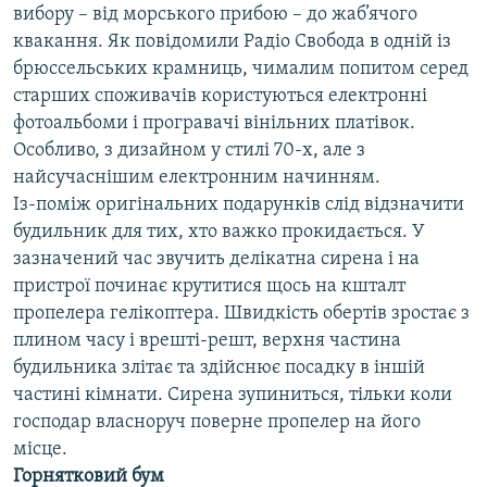
вибору – від морського прибою – до жаб’ячого
квакання. Як повідомили Радіо Свобода в одній із
брюссельських крамниць, чималим попитом серед
старших споживачів користуються електронні
фотоальбоми і програвачі вінільних платівок.
Особливо, з дизайном у стилі 70-х, але з
найсучаснішим електронним начинням.
Із-поміж оригінальних подарунків слід відзначити
будильник для тих, хто важко прокидається. У
зазначений час звучить делікатна сирена і на
пристрої починає крутитися щось на кшталт
пропелера гелікоптера. Швидкість обертів зростає з
плином часу і врешті-решт, верхня частина
будильника злітає та здійснює посадку в іншій
частині кімнати. Сирена зупиниться, тільки коли
господар власноруч поверне пропелер на його
місце.
Горнятковий бум