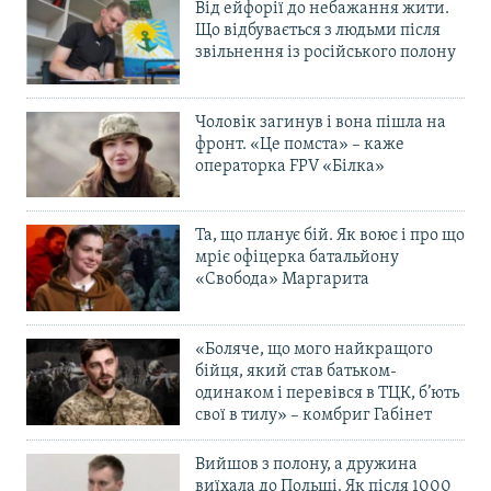
Від ейфорії до небажання жити.
Що відбувається з людьми після
звільнення із російського полону
Чоловік загинув і вона пішла на
фронт. «Це помста» – каже
операторка FPV «Білка»
Та, що планує бій. Як воює і про що
мріє офіцерка батальйону
«Свобода» Маргарита
«Боляче, що мого найкращого
бійця, який став батьком-
одинаком і перевівся в ТЦК, б’ють
свої в тилу» – комбриг Габінет
Вийшов з полону, а дружина
виїхала до Польщі. Як після 1000