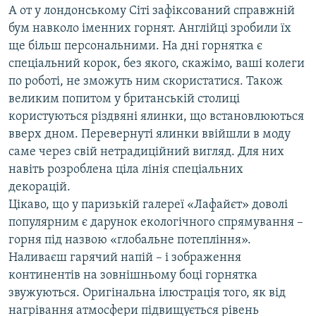
А от у лондонському Сіті зафіксований справжній
бум навколо іменних горнят. Англійці зробили їх
ще більш персональними. На дні горнятка є
спеціальний корок, без якого, скажімо, ваші колеги
по роботі, не зможуть ним скористатися. Також
великим попитом у британській столиці
користуються різдвяні ялинки, що встановлюються
вверх дном. Перевернуті ялинки ввійшли в моду
саме через свій нетрадиційний вигляд. Для них
навіть розроблена ціла лінія спеціальних
декорацій.
Цікаво, що у паризькій галереї «Лафайєт» доволі
популярним є дарунок екологічного спрямування –
горня під назвою «глобальне потепління».
Наливаєш гарячий напій – і зображення
континентів на зовнішньому боці горнятка
звужуються. Оригінальна ілюстрація того, як від
нагрівання атмосфери підвищується рівень