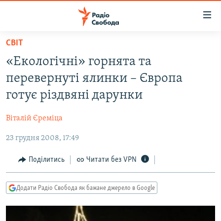
Доступність
посилання
Перейти
СВІТ
до
РАДІО СВОБОДА – 70 РОКІВ
«Екологічні» горнята та
основного
ВСЕ ЗА ДОБУ
матеріалу
перевернуті ялинки – Європа
СТАТТІ
Перейти
готує різдвяні дарунки
до
ВІЙНА
ПОЛІТИКА
основної
Віталій Єреміца
РОСІЙСЬКА «ФІЛЬТРАЦІЯ»
ЕКОНОМІКА
навігації
Перейти
23 грудня 2008, 17:49
ДОНБАС.РЕАЛІЇ
СУСПІЛЬСТВО
до
КРИМ.РЕАЛІЇ
КУЛЬТУРА
Поділитись
Читати без VPN
пошуку
ТИ ЯК?
СПОРТ
Додати Радіо Свобода як бажане джерело в Google
СХЕМИ
УКРАЇНА
ПРИАЗОВ’Я
СВІТ