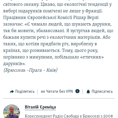
світового океану. Цікаво, що екологічні тенденції у
виборі подарунків помічені не лише у Франції.
Працівник Європейської Комісії Рішар Верлі
зазначає: «Є чимало людей, що шукають дарунки,
так би мовити, збалансовані. Я зустрічав людей, що
бажали купити речі з екологічних матеріалів. Або
таких, що хотіли придбати річ, вироблену в
країнах, що розвиваються. Тому, цього року,
порівняно з минулими, побільшало «етичних»
дарунків».
(
Брюссель –
Прага – Київ)
Поділитись
Читати без VPN
Підписатись
Віталій Єреміца
Кореспондент Радіо Свобода у Брюсселі з 2008