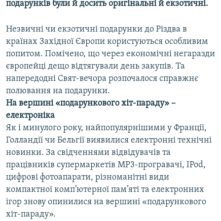
подарунків були й досить оригінальні й екзотичні.
Усі сайти RFE/RL
Незвичні чи екзотичні подарунки до Різдва в
країнах Західної Європи користуються особливим
попитом. Помічено, що через економічні негаразди
європейці дещо відтягували день закупів. Та
напередодні Свят-вечора розпочалося справжнє
полювання на подарунки.
На вершині «подарункового хіт-параду» –
електроніка
Як і минулого року, найпопулярнішими у Франції,
Голландії чи Бельгії виявилися електронні технічні
новинки. За свідченнями відвідувачів та
працівників супермаркетів МР3-програвачі, ІPod,
цифрові фотоапарати, різноманітні види
компактної комп’ютерної пам’яті та електронних
ігор знову опинилися на вершині «подарункового
хіт-параду».