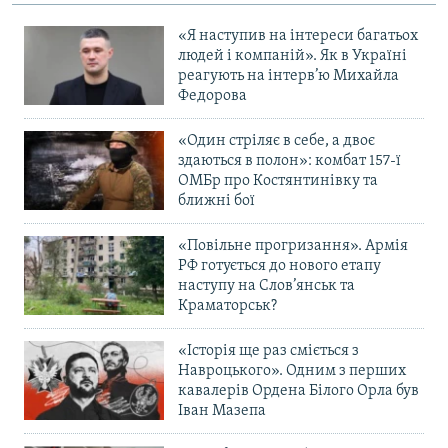
«Я наступив на інтереси багатьох
людей і компаній». Як в Україні
реагують на інтерв’ю Михайла
Федорова
«Один стріляє в себе, а двоє
здаються в полон»: комбат 157-ї
ОМБр про Костянтинівку та
ближні бої
«Повільне прогризання». Армія
РФ готується до нового етапу
наступу на Слов’янськ та
Краматорськ?
«Історія ще раз сміється з
Навроцького». Одним з перших
кавалерів Ордена Білого Орла був
Іван Мазепа