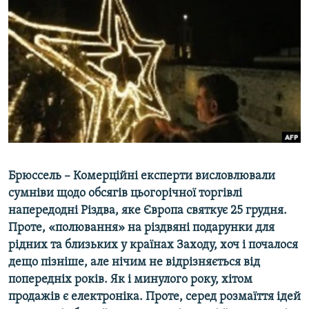
КИТАЙ.ВИКЛИКИ
МУЛЬТИМЕДІА
ФОТО
СПЕЦПРОЄКТИ
ПОДКАСТИ
КРИМ РЕАЛІЇ
РУС
Брюссель – Комерційні експерти висловлювали
УКР
сумніви щодо обсягів цьогорічної торгівлі
напередодні Різдва, яке Європа святкує 25 грудня.
КТАТ
Проте, «полювання» на різдвяні подарунки для
рідних та близьких у країнах Заходу, хоч і почалося
ДОЛУЧАЙСЯ!
дещо пізніше, але нічим не відрізняється від
попередніх років. Як і минулого року, хітом
продажів є електроніка. Проте, серед розмаїття ідей