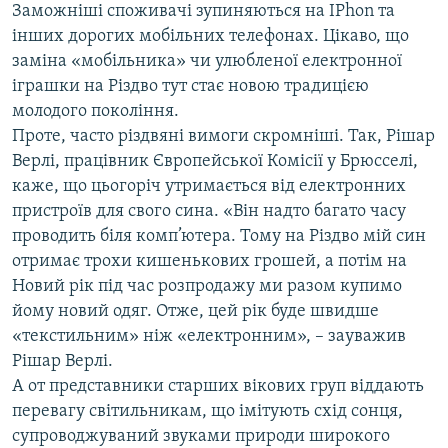
Заможніші споживачі зупиняються на IPhon та
інших дорогих мобільних телефонах. Цікаво, що
заміна «мобільника» чи улюбленої електронної
іграшки на Різдво тут стає новою традицією
молодого покоління.
Проте, часто різдвяні вимоги скромніші. Так, Рішар
Верлі, працівник Європейської Комісії у Брюсселі,
каже, що цьогоріч утримається від електронних
пристроїв для свого сина. «Він надто багато часу
проводить біля комп’ютера. Тому на Різдво мій син
отримає трохи кишенькових грошей, а потім на
Новий рік під час розпродажу ми разом купимо
йому новий одяг. Отже, цей рік буде швидше
«текстильним» ніж «електронним», – зауважив
Рішар Верлі.
А от представники старших вікових груп віддають
перевагу світильникам, що імітують схід сонця,
супроводжуваний звуками природи широкого