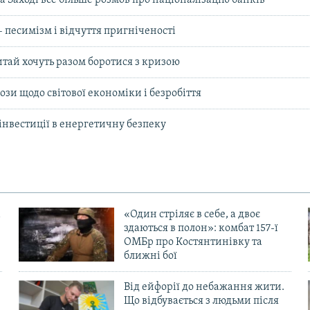
а Заході все більше розмов про націоналізацію банків
– песимізм і відчуття пригніченості
тай хочуть разом боротися з кризою
зи щодо світової економіки і безробіття
інвестиції в енергетичну безпеку
«Один стріляє в себе, а двоє
здаються в полон»: комбат 157-ї
ОМБр про Костянтинівку та
ближні бої
Від ейфорії до небажання жити.
Що відбувається з людьми після