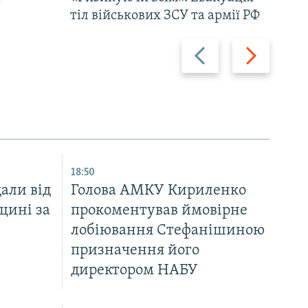
тіл військових ЗСУ та армії РФ
Назад
Вперед
18:50
али від
Голова АМКУ Кириленко
щині за
прокоментував ймовірне
лобіювання Стефанішиною
призначення його
директором НАБУ