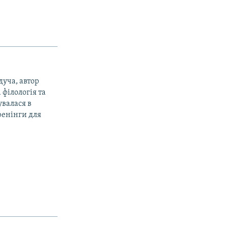
дуча, автор
філологія та
увалася в
тренінги для