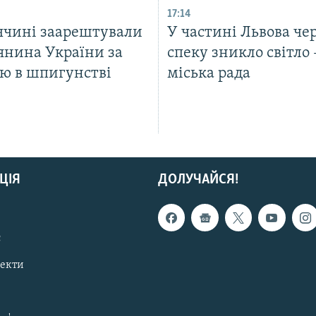
17:14
ччині заарештували
У частині Львова че
янина України за
спеку зникло світло 
ою в шпигунстві
міська рада
ЦІЯ
ДОЛУЧАЙСЯ!
с
пекти