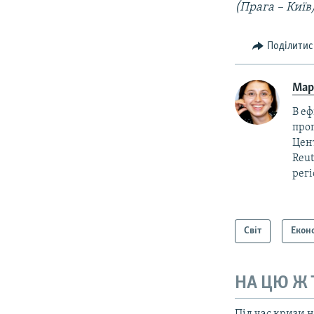
(Прага – Київ
Поділитис
Мар
В еф
прог
Цент
Reut
регі
Світ
Екон
НА ЦЮ Ж