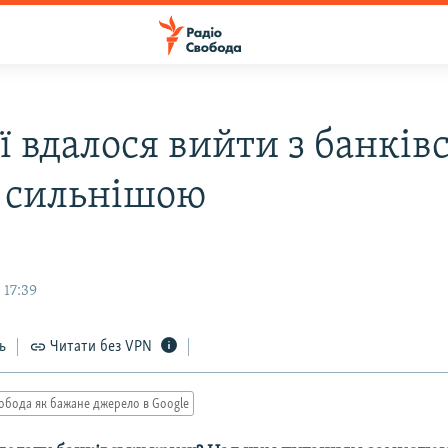
 вдалося вийти з банківс
 сильнішою
 17:39
ь
Читати без VPN
обода як бажане джерело в Google