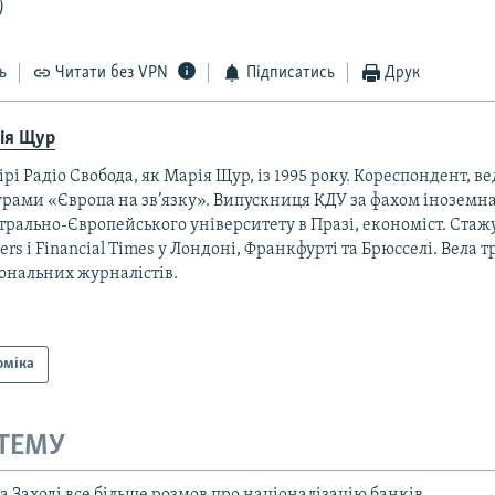
)
ь
Читати без VPN
Підписатись
Друк
ія Щур
ірі Радіо Свобода, як Марія Щур, із 1995 року. Кореспондент, ве
рами «Європа на зв’язку». Випускниця КДУ за фахом іноземна 
рально-Європейського університету в Празі, економіст. Стаж
ers і Financial Times у Лондоні, Франкфурті та Брюсселі. Вела 
ональних журналістів.
оміка
 ТЕМУ