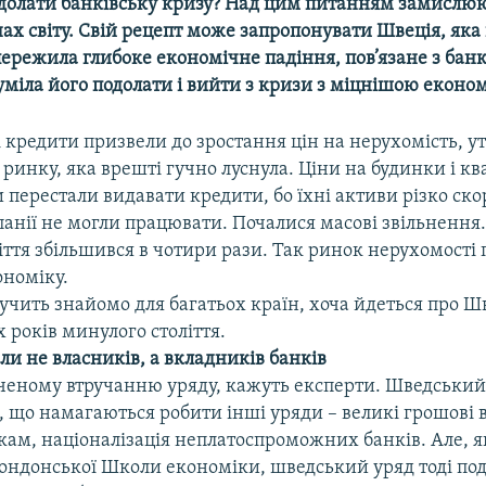
одолати банківську кризу? Над цим питанням замислюю
ах світу. Свій рецепт може запропонувати Швеція, яка
пережила глибоке економічне падіння, пов’язане з бан
уміла його подолати і вийти з кризи з міцнішою еконо
і кредити призвели до зростання цін на нерухомість, 
ринку, яка врешті гучно луснула. Ціни на будинки і к
 перестали видавати кредити, бо їхні активи різко ско
анії не могли працювати. Почалися масові звільнення.
іття збільшився в чотири рази. Так ринок нерухомості 
ономіку.
вучить знайомо для багатьох країн, хоча йдеться про 
 років минулого століття.
и не власників, а вкладників банків
ченому втручанню уряду, кажуть експерти. Шведський 
, що намагаються робити інші уряди – великі грошові 
кам, націоналізація неплатоспроможних банків. Але, я
Лондонської Школи економіки, шведський уряд тоді по