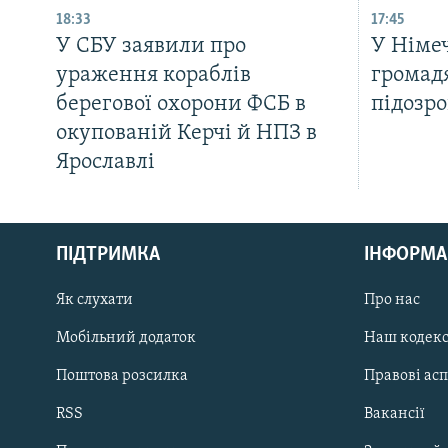
18:33
17:45
У СБУ заявили про
У Німе
ураження кораблів
громад
берегової охорони ФСБ в
підозр
окупованій Керчі й НПЗ в
Ярославлі
КРИМ РЕАЛІЇ
РУС
ПІДТРИМКА
ІНФОРМА
УКР
КТАТ
Як слухати
Про нас
Мобільний додаток
Наш кодек
ДОЛУЧАЙСЯ!
Поштова розсилка
Правові ас
RSS
Вакансії