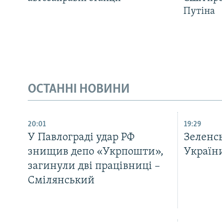
Путіна
ОСТАННІ НОВИНИ
20:01
19:29
У Павлограді удар РФ
Зеленсь
знищив депо «Укрпошти»,
України
загинули дві працівниці –
Смілянський