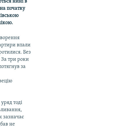
ться нині в
 на початку
ківською
мікою.
утворення
вартири впали
ротилися. Без
 За три роки
потягнув за
Швецію
уряд тоді
вливання,
к зазначає
дбав не