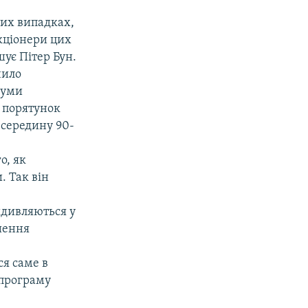
тих випадках,
акціонери цих
шує Пітер Бун.
чило
суми
а порятунок
 середину 90-
о, як
. Так він
идивляються у
шення
ся саме в
 програму