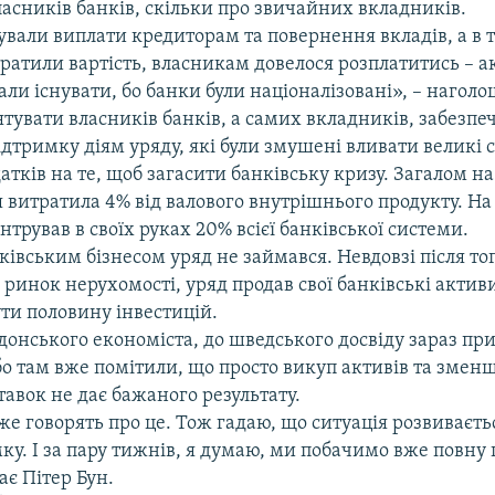
ласників банків, скільки про звичайних вкладників.
ували виплати кредиторам та повернення вкладів, а в 
ратили вартість, власникам довелося розплатитись – 
али існувати, бо банки були націоналізовані», – наголо
тувати власників банків, а самих вкладників, забезпе
дтримку діям уряду, які були змушені вливати великі 
атків на те, щоб загасити банківську кризу. Загалом н
 витратила 4% від валового внутрішнього продукту. На
нтрував в своїх руках 20% всієї банківської системи.
ківським бізнесом уряд не займався. Невдовзі після тог
я ринок нерухомості, уряд продав свої банківські активи
ти половину інвестицій.
донського економіста, до шведського досвіду зараз пр
бо там вже помітили, що просто викуп активів та змен
тавок не дає бажаного результату.
же говорять про це. Тож гадаю, що ситуація розвиваєть
ку. І за пару тижнів, я думаю, ми побачимо вже повну
ає Пітер Бун.