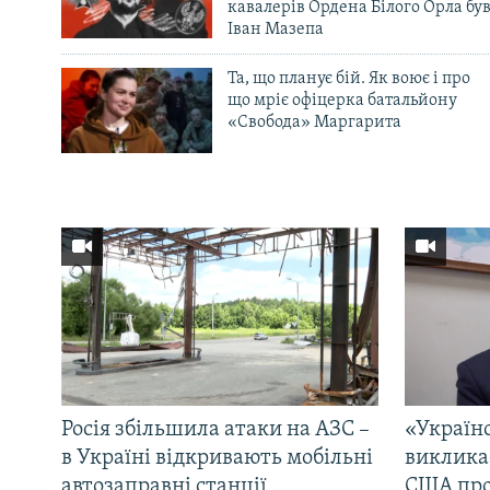
кавалерів Ордена Білого Орла бу
Іван Мазепа
Та, що планує бій. Як воює і про
що мріє офіцерка батальйону
«Свобода» Маргарита
Росія збільшила атаки на АЗС –
«Україн
в Україні відкривають мобільні
виклика
автозаправні станції
США про 