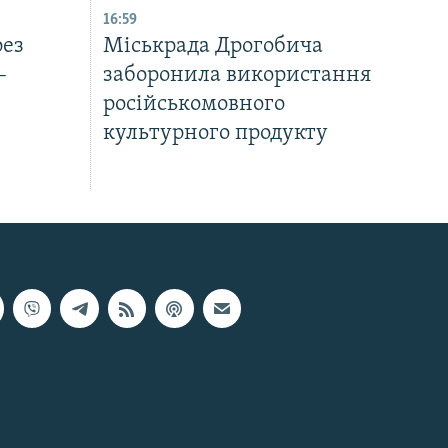
16:59
рез
Міськрада Дрогобича
–
заборонила використання
російськомовного
культурного продукту