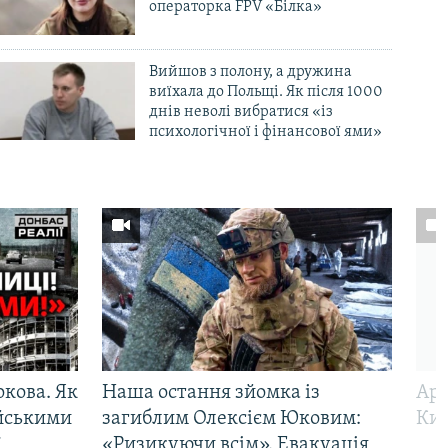
операторка FPV «Білка»
Вийшов з полону, а дружина
виїхала до Польщі. Як після 1000
днів неволі вибратися «із
психологічної і фінансової ями»
ркова. Як
Наша остання зйомка із
Арм
ійськими
загиблим Олексієм Юковим:
Киї
ї
«Ризикуючи всім». Евакуація