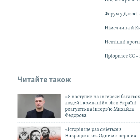
Під час кризи н
Форум у Давосі 
Німеччина й Ки
Невтішні прогно
Пріоритет ЄС – 
Читайте також
«Я наступив на інтереси багатьох
людей і компаній». Як в Україні
реагують на інтерв’ю Михайла
Федорова
«Історія ще раз сміється з
Навроцького». Одним з перших