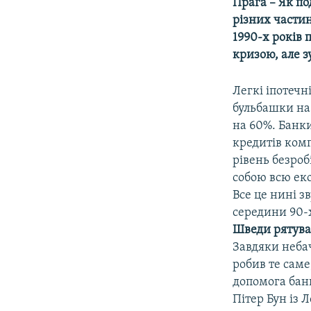
МУЛЬТИМЕДІА
Прага – Як п
різних частин
ФОТО
1990-х років 
СПЕЦПРОЄКТИ
кризою, але з
ПОДКАСТИ
Легкі іпотечн
бульбашки на 
на 60%. Банки
кредитів комп
рівень безроб
собою всю ек
Все це нині з
середини 90-х
Шведи рятувал
Завдяки неба
робив те саме
допомога бан
Пітер Бун із 