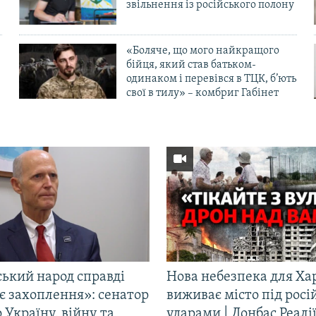
в
звільнення із російського полону
«Боляче, що мого найкращого
бійця, який став батьком-
одинаком і перевівся в ТЦК, б’ють
свої в тилу» – комбриг Габінет
ський народ справді
Нова небезпека для Ха
є захоплення»: сенатор
виживає місто під рос
Україну, війну та
ударами | Донбас Реалі