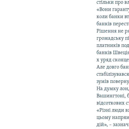
стільки про в
«Вони гарант
коли банки вт
банків перест
Рішення не ря
громадську пі
платників под
банків Швеція
х уряд сконце
Але довго бан
стабілізувавс
зумів поверну
На думку лон
Вашингтоні, 
відсоткових с
«Різні люди в
цьому напрям
дій», – зазнач