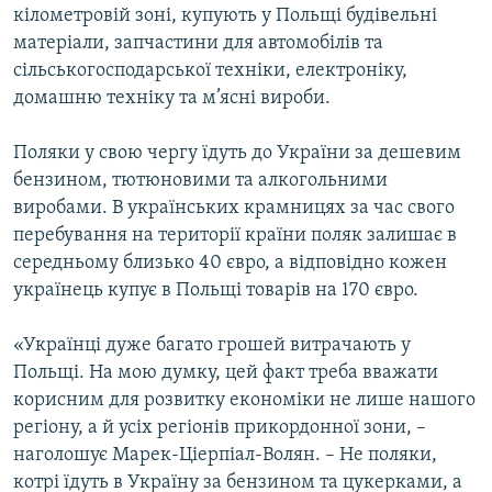
кілометровій зоні, купують у Польщі будівельні
матеріали, запчастини для автомобілів та
сільськогосподарської техніки, електроніку,
домашню техніку та м’ясні вироби.
Поляки у свою чергу їдуть до України за дешевим
бензином, тютюновими та алкогольними
виробами. В українських крамницях за час свого
перебування на території країни поляк залишає в
середньому близько 40 євро, а відповідно кожен
українець купує в Польщі товарів на 170 євро.
«Українці дуже багато грошей витрачають у
Польщі. На мою думку, цей факт треба вважати
корисним для розвитку економіки не лише нашого
регіону, а й усіх регіонів прикордонної зони, –
наголошує Марек-Ціерпіал-Волян. – Не поляки,
котрі їдуть в Україну за бензином та цукерками, а