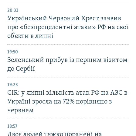
20:33
Український Червоний Хрест заявив
про «безпрецедентні атаки» РФ на свої
об’єкти в липні
19:50
Зеленський прибув із першим візитом
до Сербії
19:23
CIR: у липні кількість атак РФ на АЗС в
Україні зросла на 72% порівняно з
червнем
18:57
Двоє людей тяжко поранені на