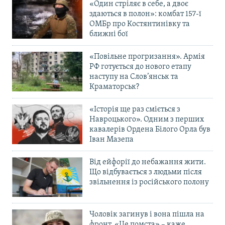
«Один стріляє в себе, а двоє
здаються в полон»: комбат 157-ї
ОМБр про Костянтинівку та
ближні бої
«Повільне прогризання». Армія
РФ готується до нового етапу
наступу на Слов’янськ та
Краматорськ?
«Історія ще раз сміється з
Навроцького». Одним з перших
кавалерів Ордена Білого Орла був
Іван Мазепа
Від ейфорії до небажання жити.
Що відбувається з людьми після
звільнення із російського полону
Чоловік загинув і вона пішла на
фронт. «Це помста» – каже