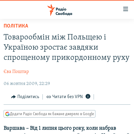
Доступність
посилання
Перейти
ПОЛІТИКА
до
РАДІО СВОБОДА – 70 РОКІВ
Товарообмін між Польщею і
основного
ВСЕ ЗА ДОБУ
матеріалу
Україною зростає завдяки
СТАТТІ
Перейти
спрощеному прикордонному руху
до
ВІЙНА
ПОЛІТИКА
основної
Єва Поштар
РОСІЙСЬКА «ФІЛЬТРАЦІЯ»
ЕКОНОМІКА
навігації
Перейти
06 жовтня 2009, 22:29
ДОНБАС.РЕАЛІЇ
СУСПІЛЬСТВО
до
КРИМ.РЕАЛІЇ
КУЛЬТУРА
Поділитись
Читати без VPN
пошуку
ТИ ЯК?
СПОРТ
Додати Радіо Свобода як бажане джерело в Google
СХЕМИ
УКРАЇНА
Варшава – Від 1 липня цього року, коли набрав
КИТАЙ.ВИКЛИКИ
СВІТ