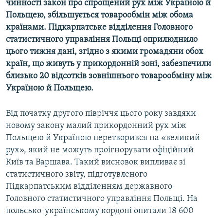
чинності закон про спрощений рух між Україною й
МУЛЬТИМЕДІА
Польщею, збільшується товарообмін між обома
ФОТО
країнами. Підкарпатське відділення Головного
статистичного управління Польщі оприлюднило
СПЕЦПРОЄКТИ
цього тижня дані, згідно з якими громадяни обох
ПОДКАСТИ
країн, що живуть у прикордонній зоні, забезпечили
близько 20 відсотків зовнішнього товарообміну між
Україною й Польщею.
КРИМ РЕАЛІЇ
РУС
Від початку другого півріччя цього року завдяки
УКР
новому закону малий прикордонний рух між
КТАТ
Польщею й Україною перетворився на «великий
рух», який не можуть проігнорувати офіційний
Київ та Варшава. Такий висновок випливає зі
ДОЛУЧАЙСЯ!
статистичного звіту, підготувленого
Підкарпатським відділенням державного
Головного статистичного управління Польщі. На
польсько-українському кордоні опитали 18 600