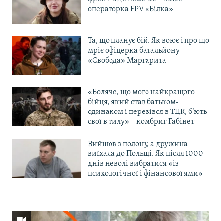
операторка FPV «Білка»
Та, що планує бій. Як воює і про що
мріє офіцерка батальйону
«Свобода» Маргарита
«Боляче, що мого найкращого
бійця, який став батьком-
одинаком і перевівся в ТЦК, б’ють
свої в тилу» – комбриг Габінет
Вийшов з полону, а дружина
виїхала до Польщі. Як після 1000
днів неволі вибратися «із
психологічної і фінансової ями»