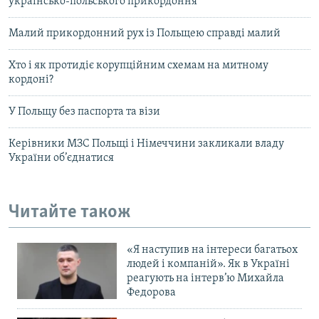
українсько-польського прикордоння
Малий прикордонний рух із Польщею справді малий
Хто і як протидіє корупційним схемам на митному
кордоні?
У Польщу без паспорта та візи
Керівники МЗС Польщі і Німеччини закликали владу
України об’єднатися
Читайте також
«Я наступив на інтереси багатьох
людей і компаній». Як в Україні
реагують на інтерв’ю Михайла
Федорова