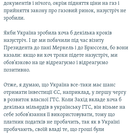
документів і нічого, окрім підняття ціни на газ і
прийняття закону про газовий ринок, назустріч не
зробили.
Якби Україна зробила хоча б декілька кроків
назустріч. І це ми побачили під час візиту
Президента до пані Меркель і до Брюсселя, бо вони
казали: якщо ви хоч трохи підете назустріч, ми
обов’язково на це відреагуємо і відреагуємо
позитивно.
Отже, я думаю, що Україна все-таки має шанс
отримати інвестиції ЄС, наприклад, у першу чергу
в розвиток власної ГТС. Коли Захід вкладе хоча б
декілька мільярдів в українську ГТС, він візьме на
себе зобов’язання її використовувати, тому що
платник податків не пробачить, так як в Україні
пробачають, своїй владі те, що гроші були