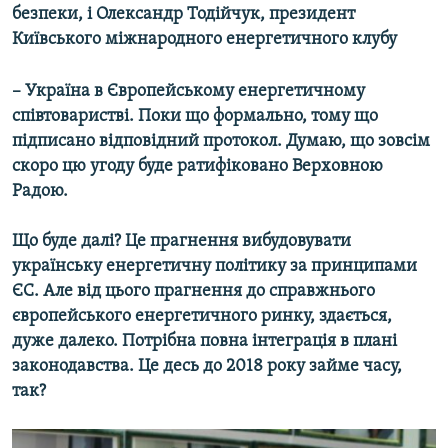
безпеки, і Олександр Тодійчук, президент
КИТАЙ.ВИКЛИКИ
Київського міжнародного енергетичного клубу
МУЛЬТИМЕДІА
ФОТО
– Україна в Європейському енергетичному
співтоваристві. Поки що формально, тому що
СПЕЦПРОЄКТИ
підписано відповідний протокол. Думаю, що зовсім
ПОДКАСТИ
скоро цю угоду буде ратифіковано Верховною
Радою.
КРИМ РЕАЛІЇ
Що буде далі? Це прагнення вибудовувати
РУС
українську енергетичну політику за принципами
УКР
ЄС. Але від цього прагнення до справжнього
КТАТ
європейського енергетичного ринку, здається,
дуже далеко. Потрібна повна інтеграція в плані
законодавства. Це десь до 2018 року займе часу,
ДОЛУЧАЙСЯ!
так?