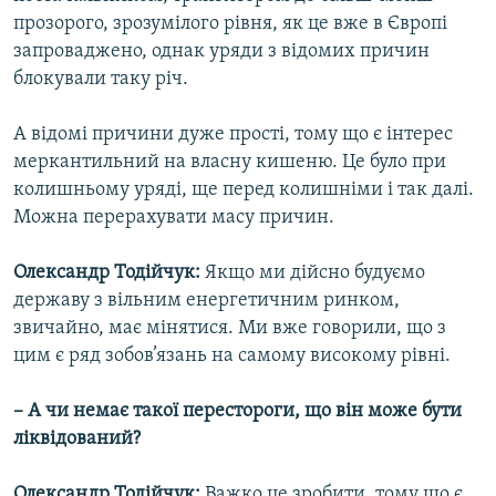
прозорого, зрозумілого рівня, як це вже в Європі
запроваджено, однак уряди з відомих причин
блокували таку річ.
А відомі причини дуже прості, тому що є інтерес
меркантильний на власну кишеню. Це було при
колишньому уряді, ще перед колишніми і так далі.
Можна перерахувати масу причин.
Олександр Тодійчук:
Якщо ми дійсно будуємо
державу з вільним енергетичним ринком,
звичайно, має мінятися. Ми вже говорили, що з
цим є ряд зобов’язань на самому високому рівні.
– А чи немає такої перестороги, що він може бути
ліквідований?
Олександр Тодійчук:
Важко це зробити, тому що є