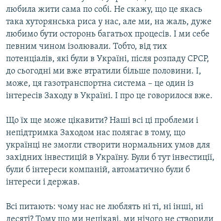
любила жити сама по собі. Не скажу, що це якась
така хуторянська риса у нас, але ми, на жаль, дуже
любимо бути осторонь багатьох процесів. І ми себе
певним чином ізолювали. Тобто, від тих
потенціалів, які були в Україні, після розпаду СРСР,
до сьогодні ми вже втратили більше половини. І,
може, ця газотранспортна система – це один із
інтересів Заходу в Україні. І про це говорилося вже.
Що їх ще може цікавити? Наші всі ці проблеми і
непідтримка Заходом нас полягає в тому, що
українці не змогли створити нормальних умов для
західних інвестицій в Україну. Були б тут інвестиції,
були б інтереси компаній, автоматично були б
інтереси і держав.
Всі питають: чому нас не люблять ні ті, ні інші, ні
десяті? Тому що ми нецікаві, ми нічого не створили