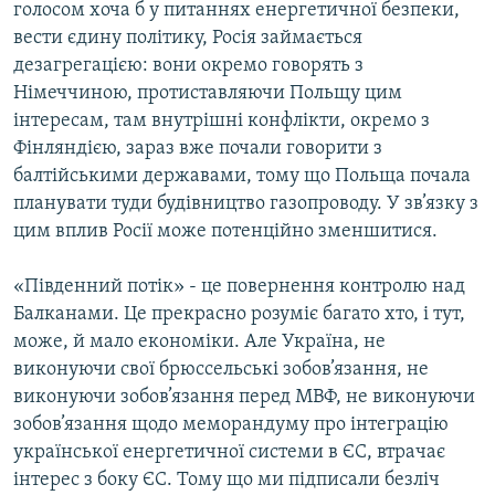
голосом хоча б у питаннях енергетичної безпеки,
вести єдину політику, Росія займається
дезагрегацією: вони окремо говорять з
Німеччиною, протиставляючи Польщу цим
інтересам, там внутрішні конфлікти, окремо з
Фінляндією, зараз вже почали говорити з
балтійськими державами, тому що Польща почала
планувати туди будівництво газопроводу. У зв’язку з
цим вплив Росії може потенційно зменшитися.
«Південний потік» - це повернення контролю над
Балканами. Це прекрасно розуміє багато хто, і тут,
може, й мало економіки. Але Україна, не
виконуючи свої брюссельські зобов’язання, не
виконуючи зобов’язання перед МВФ, не виконуючи
зобов’язання щодо меморандуму про інтеграцію
української енергетичної системи в ЄС, втрачає
інтерес з боку ЄС. Тому що ми підписали безліч