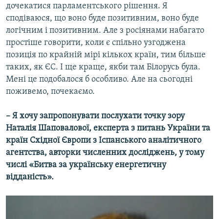
дочекатися парламентського рішення. Я
сподіваюся, що воно буде позитивним, воно буде
логічним і позитивним. Але з росіянами набагато
простіше говорити, коли є спільно узгоджена
позиція по крайній мірі кількох країн, тим більше
таких, як ЄС. І ще краще, якби там Білорусь була.
Мені це подобалося б особливо. Але на сьогодні
поживемо, почекаємо.
– Я хочу запропонувати послухати точку зору
Наталія Шаповалової, експерта з питань України та
країн Східної Європи з Іспанського аналітичного
агентства, авторки численних досліджень, у тому
числі «Битва за українську енергетичну
відданість».