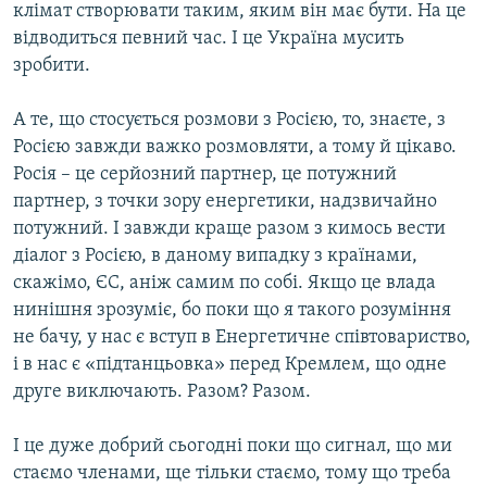
клімат створювати таким, яким він має бути. На це
відводиться певний час. І це Україна мусить
зробити.
А те, що стосується розмови з Росією, то, знаєте, з
Росією завжди важко розмовляти, а тому й цікаво.
Росія – це серйозний партнер, це потужний
партнер, з точки зору енергетики, надзвичайно
потужний. І завжди краще разом з кимось вести
діалог з Росією, в даному випадку з країнами,
скажімо, ЄС, аніж самим по собі. Якщо це влада
нинішня зрозуміє, бо поки що я такого розуміння
не бачу, у нас є вступ в Енергетичне співтовариство,
і в нас є «підтанцьовка» перед Кремлем, що одне
друге виключають. Разом? Разом.
І це дуже добрий сьогодні поки що сигнал, що ми
стаємо членами, ще тільки стаємо, тому що треба