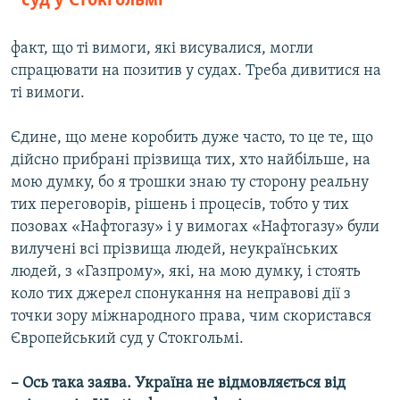
суд у Стокгольмі
факт, що ті вимоги, які висувалися, могли
спрацювати на позитив у судах. Треба дивитися на
ті вимоги.
Єдине, що мене коробить дуже часто, то це те, що
дійсно прибрані прізвища тих, хто найбільше, на
мою думку, бо я трошки знаю ту сторону реальну
тих переговорів, рішень і процесів, тобто у тих
позовах «Нафтогазу» і у вимогах «Нафтогазу» були
вилучені всі прізвища людей, неукраїнських
людей, з «Газпрому», які, на мою думку, і стоять
коло тих джерел спонукання на неправові дії з
точки зору міжнародного права, чим скористався
Європейський суд у Стокгольмі.
– Ось така заява. Україна не відмовляється від