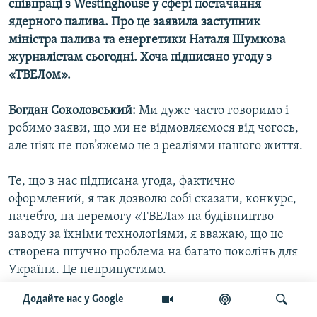
співпраці з Westinghouse у сфері постачання
ядерного палива. Про це заявила заступник
міністра палива та енергетики Наталя Шумкова
журналістам сьогодні. Хоча підписано угоду з
«ТВЕЛом».
Богдан Соколовський:
Ми дуже часто говоримо і
робимо заяви, що ми не відмовляємося від чогось,
але ніяк не пов’яжемо це з реаліями нашого життя.
Те, що в нас підписана угода, фактично
оформлений, я так дозволю собі сказати, конкурс,
начебто, на перемогу «ТВЕЛа» на будівництво
заводу за їхніми технологіями, я вважаю, що це
створена штучно проблема на багато поколінь для
України. Це неприпустимо.
Додайте нас у Google
Ніхто не відкидає Москву як партнера, з одного