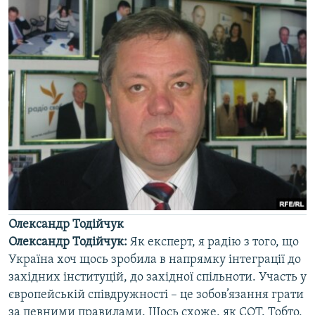
Усі сайти RFE/RL
Олександр Тодійчук
Олександр Тодійчук:
Як експерт, я радію з того, що
Україна хоч щось зробила в напрямку інтеграції до
західних інституцій, до західної спільноти. Участь у
європейській співдружності – це зобов’язання грати
за певними правилами. Щось схоже, як СОТ. Тобто,