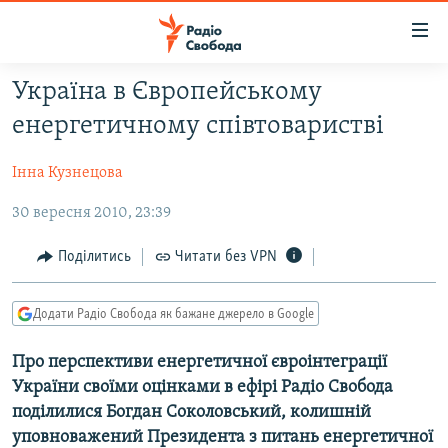
Доступність
посилання
Перейти
Україна в Європейському
до
РАДІО СВОБОДА – 70 РОКІВ
енергетичному співтоваристві
основного
ВСЕ ЗА ДОБУ
матеріалу
Інна Кузнецова
СТАТТІ
Перейти
до
30 вересня 2010, 23:39
ВІЙНА
ПОЛІТИКА
основної
РОСІЙСЬКА «ФІЛЬТРАЦІЯ»
ЕКОНОМІКА
навігації
Поділитись
Читати без VPN
Перейти
ДОНБАС.РЕАЛІЇ
СУСПІЛЬСТВО
до
Додати Радіо Свобода як бажане джерело в Google
КРИМ.РЕАЛІЇ
КУЛЬТУРА
пошуку
ТИ ЯК?
СПОРТ
Про перспективи енергетичної євроінтеграції
України своїми оцінками в ефірі Радіо Свобода
СХЕМИ
УКРАЇНА
поділилися Богдан Соколовський, колишній
ПРИАЗОВ’Я
СВІТ
уповноважений Президента з питань енергетичної