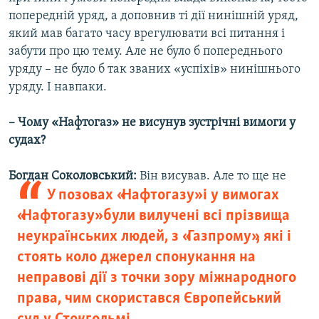
попередній уряд, а доповнив ті дії нинішній уряд,
який мав багато часу врегулювати всі питання і
забути про цю тему. Але не було б попереднього
уряду – не було б так званих «успіхів» нинішнього
уряду. І навпаки.
– Чому «Нафтогаз» не висунув зустрічні вимоги у
судах?
Богдан Соколовський:
Він висував. Але то ще не
У позовах «Нафтогазу» і у вимогах
«Нафтогазу» були вилучені всі прізвища
неукраїнських людей, з «Газпрому», які і
стоять коло джерел спонукання на
неправові дії з точки зору міжнародного
права, чим скористався Європейський