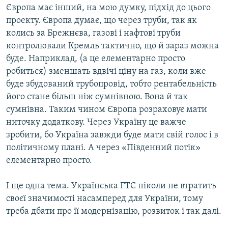
Європа має інший, на мою думку, підхід до цього
проекту. Європа думає, що через труби, так як
колись за Брежнєва, газові і нафтові труби
контролювали Кремль тактично, що й зараз можна
буде. Наприклад, (а це елементарно просто
робиться) зменшать вдвічі ціну на газ, коли вже
буде збудований трубопровід, тобто рентабельність
його стане більш ніж сумнівною. Вона й так
сумнівна. Таким чином Європа розраховує мати
ниточку додаткову. Через Україну це важче
зробити, бо Україна завжди буде мати свій голос і в
політичному плані. А через «Південний потік»
елементарно просто.
І ще одна тема. Українська ГТС ніколи не втратить
своєї значимості насамперед для України, тому
треба дбати про її модернізацію, розвиток і так далі.