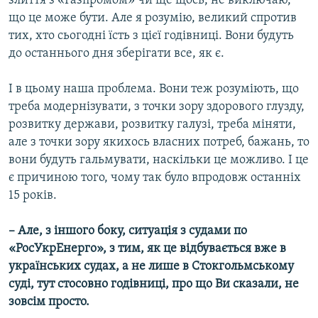
злиття з «Газпромом» чи ще щось, не виключаю,
що це може бути. Але я розумію, великий спротив
тих, хто сьогодні їсть з цієї годівниці. Вони будуть
до останнього дня зберігати все, як є.
І в цьому наша проблема. Вони теж розуміють, що
треба модернізувати, з точки зору здорового глузду,
розвитку держави, розвитку галузі, треба міняти,
але з точки зору якихось власних потреб, бажань, то
вони будуть гальмувати, наскільки це можливо. І це
є причиною того, чому так було впродовж останніх
15 років.
– Але, з іншого боку, ситуація з судами по
«РосУкрЕнерго», з тим, як це відбувається вже в
українських судах, а не лише в Стокгольмському
суді, тут стосовно годівниці, про що Ви сказали, не
зовсім просто.