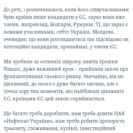
До речі, і розпочиналося, коли його співучасниками
були країни лише кандидати у ЄС, зараз вони вже
члени, наприклад, Болгарія, Румунія. Ті, що зараз є
новими учасниками, себто Україна, Молдова,
очевидно, що вони розглядаються так підсвідомо як
потенційні кандидати, принаймні, у члени ЄС.
Ми зробили за останніх півроку, навіть трошки
більше, дуже важливий крок – прийняли закон про
функціонування газового ринку. Звичайно, він не
ідеальний, до нього є дуже багато питань, але з
точки зору тих моментів, які найбільше цікавлять
ЄС, країнами ЄС цей закон сприймається.
Ще багато треба доробляти, нам треба ділити НАК
«Нафтогаз України», нам треба робити прозорість
транзиту, споживання, купівлі, інвестиційний