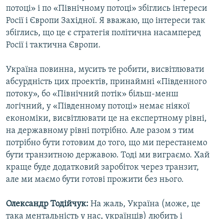
потоці» і по «Північному потоці» збіглись інтереси
Росії і Європи Західної. Я вважаю, що інтереси так
збіглись, що це є стратегія політична насамперед
Росії і тактична Європи.
Україна повинна, мусить те робити, висвітлювати
абсурдність цих проектів, принаймні «Південного
потоку», бо «Північний потік» більш-менш
логічний, у «Південному потоці» немає ніякої
економіки, висвітлювати це на експертному рівні,
на державному рівні потрібно. Але разом з тим
потрібно бути готовим до того, що ми перестанемо
бути транзитною державою. Тоді ми виграємо. Хай
краще буде додатковий заробіток через транзит,
але ми маємо бути готові прожити без нього.
Олександр Тодійчук:
На жаль, Україна (може, це
така ментальність у нас, українців) любить і