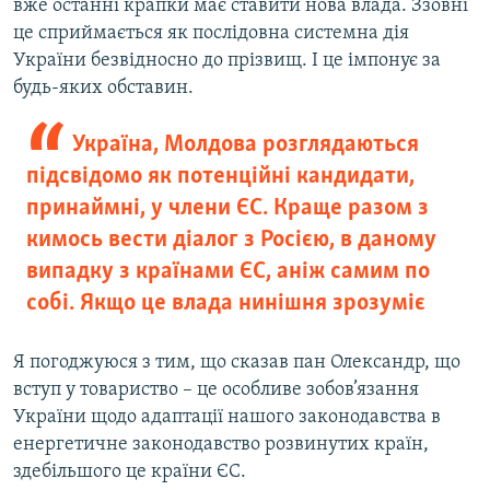
вже останні крапки має ставити нова влада. Ззовні
це сприймається як послідовна системна дія
України безвідносно до прізвищ. І це імпонує за
будь-яких обставин.
Україна, Молдова розглядаються
підсвідомо як потенційні кандидати,
принаймні, у члени ЄС. Краще разом з
кимось вести діалог з Росією, в даному
випадку з країнами ЄС, аніж самим по
собі. Якщо це влада нинішня зрозуміє
Я погоджуюся з тим, що сказав пан Олександр, що
вступ у товариство – це особливе зобов’язання
України щодо адаптації нашого законодавства в
енергетичне законодавство розвинутих країн,
здебільшого це країни ЄС.