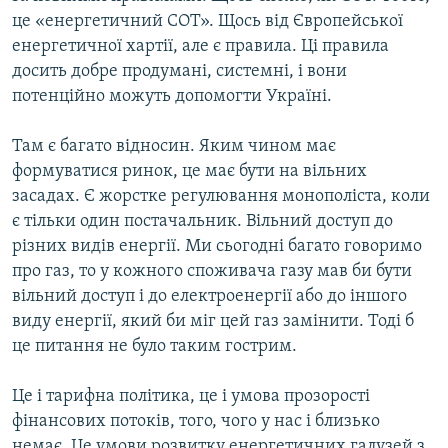
це «енергетичний СОТ». Щось від Європейської
енергетичної хартії, але є правила. Ці правила
досить добре продумані, системні, і вони
потенційно можуть допомогти Україні.
Там є багато відносин. Яким чином має
формуватися ринок, це має бути на вільних
засадах. Є жорстке регулювання монополіста, коли
є тільки один постачальник. Вільний доступ до
різних видів енергії. Ми сьогодні багато говоримо
про газ, то у кожного споживача газу мав би бути
вільний доступ і до електроенергії або до іншого
виду енергії, який би міг цей газ замінити. Тоді б
це питання не було таким гострим.
Це і тарифна політика, це і умова прозорості
фінансових потоків, того, чого у нас і близько
немає. Це умови розвитку енергетичних галузей з