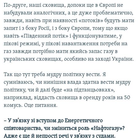
По-друге, наші сховища, допоки ще в Європі не
набудували аналогічних, а це дуже проблематично,
завжди, навіть при наявності «потоків» будуть мати
запит і з боку Росії, і з боку Європи, тому що якщо
навіть «Південний потік» і функціонуватиме, у
пікові режимі, у пікові навантаження потреби на
газ завжди потрібно мати якийсь запас газу в
українських сховищах, особливо на заході України.
Так що тут треба мудру політику вести. Я
сумніваюсь, чи нинішня влада здатна вести мудру
політику, чи й далі буде «на підтанцьовках»,
наприклад, віддасть сховища в оренду років на 50
комусь. Оце питання.
– У зв’язку зі вступом до Енергетичного
співтовариства, чи зміниться роль «Нафтогазу»?
Адже є ще й непрості речі у зв’язку з судами.