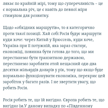
лякає по крайній мірі, тому що суперечливість – це
є нормальна річ, це є навіть до певної міри
стимулом для розвитку.
Щодо «обхідних маршрутів», то я категорично
проти такої позиції. Хай собі Росія будує маршрути
куди хоче: через Китай у Брюссель, куди хоче,
Україна при її потужній, яка зараз стагнує,
економіці, повинна бути готова до того, що ми
перестанемо бути транзитною державою,
перестанемо заробляти отой нещасний оди-два
десятки мільярдів доларів у рік, тому що якщо буде
нормально функціонувати економіка, перекриє цей
заробіток у багато разів. І не звертати увагу, що
робить Росія.
Росія робить те, що їй вигідно. Європа робить те, що
вигідно їм.У даному випадку по «Південному