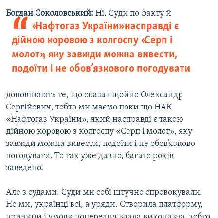
Богдан Соколовський:
Ні. Суди по факту й
«Нафтогаз України» насправді є
дійною коровою з колгоспу «Серп і
молот», яку завжди можна вивести,
подоїти і не обов’язкового погодувати
доповнюють те, що сказав щойно Олександр
Сергійович, тобто ми маємо поки що НАК
«Нафтогаз України», який насправді є такою
дійною коровою з колгоспу «Серп і молот», яку
завжди можна вивести, подоїти і не обов’язково
погодувати. То так уже давно, багато років
заведено.
Але з судами. Суди ми собі штучно спровокували.
Не ми, українці всі, а уряди. Створила платформу,
причини і умови попередня влада виконавча, тобто