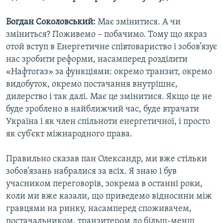
Богдан Соколовський:
Має змінитися. А чи
зміниться? Поживемо – побачимо. Тому що якраз
отой вступ в Енергетичне співтовариство і зобов’язує
нас зробити реформи, насамперед розділити
«Нафтогаз» за функціями: окремо транзит, окремо
видобуток, окремо постачання внутрішнє,
дилерство і так далі. Має це змінитися. Якщо це не
буде зроблено в найближчий час, буде втрачати
Україна і як член спільноти енергетичної, і просто
як суб’єкт міжнародного права.
Правильно сказав пан Олександр, ми вже стільки
зобов’язань набралися за всіх. Я знаю і був
учасником переговорів, зокрема в останні роки,
коли ми вже казали, що приведемо відносини між
гравцями на ринку, насамперед споживачем,
постачальником, транзитером до більш-менш