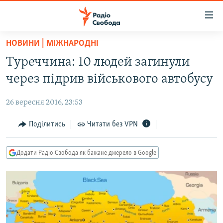
Доступність
посилання
Перейти
НОВИНИ | МІЖНАРОДНІ
до
РАДІО СВОБОДА – 70 РОКІВ
Туреччина: 10 людей загинули
основного
ВСЕ ЗА ДОБУ
матеріалу
через підрив військового автобусу
СТАТТІ
Перейти
до
26 вересня 2016, 23:53
ВІЙНА
ПОЛІТИКА
основної
РОСІЙСЬКА «ФІЛЬТРАЦІЯ»
Поділитись
Читати без VPN
ЕКОНОМІКА
навігації
Перейти
ДОНБАС.РЕАЛІЇ
СУСПІЛЬСТВО
до
Додати Радіо Свобода як бажане джерело в Google
КРИМ.РЕАЛІЇ
КУЛЬТУРА
пошуку
ТИ ЯК?
СПОРТ
СХЕМИ
УКРАЇНА
КИТАЙ.ВИКЛИКИ
СВІТ