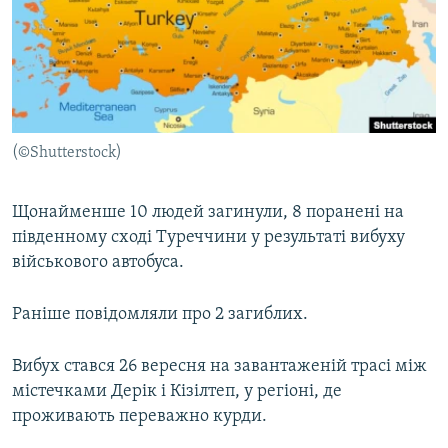
МУЛЬТИМЕДІА
ФОТО
СПЕЦПРОЄКТИ
ПОДКАСТИ
(©Shutterstock)
КРИМ РЕАЛІЇ
РУС
Щонайменше 10 людей загинули, 8 поранені на
південному сході Туреччини у результаті вибуху
УКР
військового автобуса.
КТАТ
Раніше повідомляли про 2 загиблих.
ДОЛУЧАЙСЯ!
Вибух стався 26 вересня на завантаженій трасі між
містечками Дерік і Кізілтеп, у регіоні, де
проживають переважно курди.