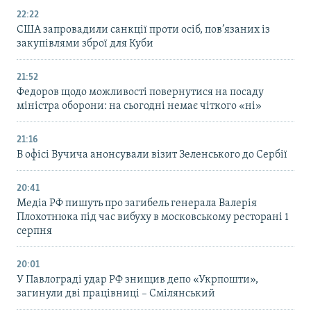
22:22
США запровадили санкції проти осіб, пов’язаних із
закупівлями зброї для Куби
21:52
Федоров щодо можливості повернутися на посаду
міністра оборони: на сьогодні немає чіткого «ні»
21:16
В офісі Вучича анонсували візит Зеленського до Сербії
20:41
Медіа РФ пишуть про загибель генерала Валерія
Плохотнюка під час вибуху в московському ресторані 1
серпня
20:01
У Павлограді удар РФ знищив депо «Укрпошти»,
загинули дві працівниці – Смілянський