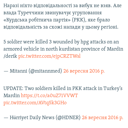
Усі сайти RFE/RL
Наразі ніхто відповідальності за вибух не взяв. Але
влада Туреччини звинувачує угруповання
«Курдська робітнича партія» (PKK), яке брало
відповідальність за схожі напади у цьому регіоні.
5 soldier were killed 3 wounded by hpg attacks on an
armored vehicle in north kurdistan province of Mardin
/derik
pic.twitter.com/ejpCRZTWsl
— Mitanni (@mitannmed)
26 вересня 2016 р.
UPDATE: Two soldiers killed in PKK attack in Turkey’s
Mardin
https://t.co/a0uZ71VVWT
pic.twitter.com/AVtqSk3GHo
— Hürriyet Daily News (@HDNER)
26 вересня 2016 р.