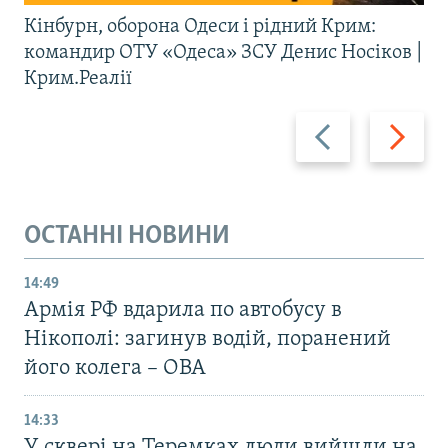
Кінбурн, оборона Одеси і рідний Крим:
командир ОТУ «Одеса» ЗСУ Денис Носіков |
Крим.Реалії
Назад
Вперед
ОСТАННІ НОВИНИ
14:49
Армія РФ вдарила по автобусу в
Нікополі: загинув водій, поранений
його колега – ОВА
14:33
У сквері на Теремках люди вийшли на