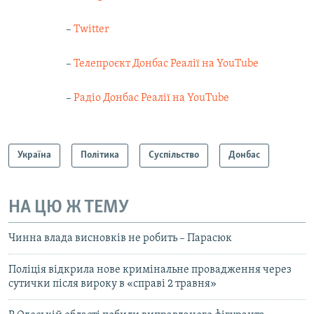
–
Twitter
–
Телепроєкт Донбас Реалії на YouTube
–
Радіо Донбас Реалії на YouTube
Україна
Політика
Суспільство
Донбас
НА ЦЮ Ж ТЕМУ
Чинна влада висновків не робить – Парасюк
Поліція відкрила нове кримінальне провадження через
сутички після вироку в «справі 2 травня»