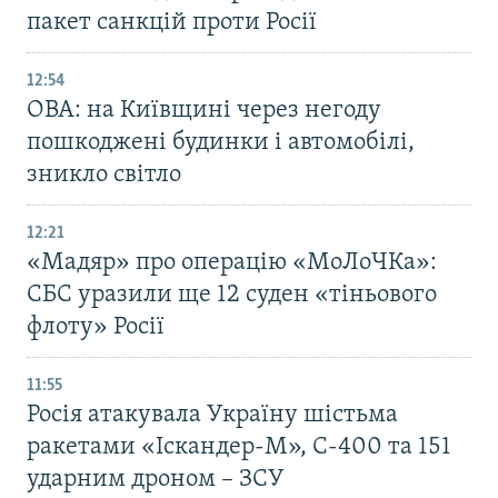
пакет санкцій проти Росії
12:54
ОВА: на Київщині через негоду
пошкоджені будинки і автомобілі,
зникло світло
12:21
«Мадяр» про операцію «МоЛоЧКа»:
СБС уразили ще 12 суден «тіньового
флоту» Росії
11:55
Росія атакувала Україну шістьма
ракетами «Іскандер-М», С-400 та 151
ударним дроном – ЗСУ