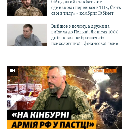
бійця, який став батьком-
одинаком і перевівся в ТЦК, б’ють
свої в тилу» – комбриг Габінет
Вийшов з полону, а дружина
виїхала до Польщі. Як після 1000
днів неволі вибратися «із
психологічної і фінансової ями»