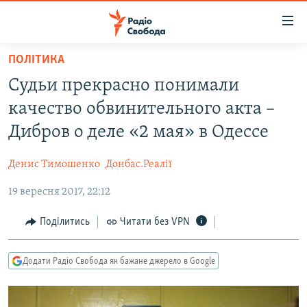
Доступність
посилання
Перейти
ПОЛІТИКА
до
РАДІО СВОБОДА – 70 РОКІВ
Судьи прекрасно понимали
основного
ВСЕ ЗА ДОБУ
матеріалу
качество обвинительного акта –
СТАТТІ
Перейти
Дибров о деле «2 мая» в Одессе
до
ВІЙНА
ПОЛІТИКА
основної
Денис Тимошенко
Донбас.Реалії
РОСІЙСЬКА «ФІЛЬТРАЦІЯ»
ЕКОНОМІКА
навігації
Перейти
19 вересня 2017, 22:12
ДОНБАС.РЕАЛІЇ
СУСПІЛЬСТВО
до
КРИМ.РЕАЛІЇ
КУЛЬТУРА
Поділитись
Читати без VPN
пошуку
ТИ ЯК?
СПОРТ
Додати Радіо Свобода як бажане джерело в Google
СХЕМИ
УКРАЇНА
КИТАЙ.ВИКЛИКИ
СВІТ