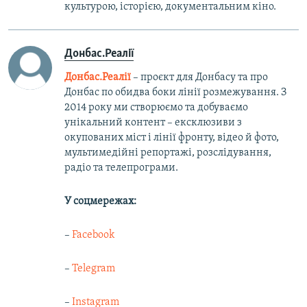
культурою, історією, документальним кіно.
Донбас.Реалії
Донбас.Реалії
– проєкт для Донбасу та про
Донбас по обидва боки лінії розмежування. З
2014 року ми створюємо та добуваємо
унікальний контент – ексклюзиви з
окупованих міст і лінії фронту, відео й фото,
мультимедійні репортажі, розслідування,
радіо та телепрограми.
У соцмережах:
–
Facebook
–
Telegram
–
Instagram