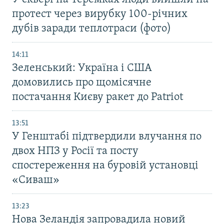
протест через вирубку 100-річних
дубів заради теплотраси (фото)
14:11
Зеленський: Україна і США
домовились про щомісячне
постачання Києву ракет до Patriot
13:51
У Генштабі підтвердили влучання по
двох НПЗ у Росії та посту
спостереження на буровій установці
«Сиваш»
13:23
Нова Зеландія запровадила новий