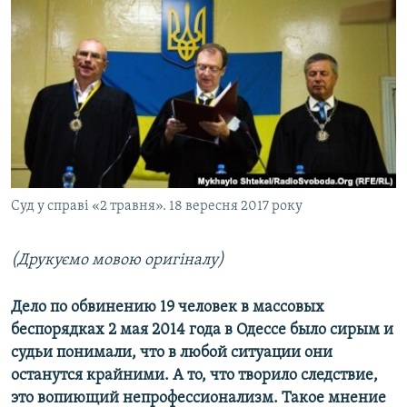
МУЛЬТИМЕДІА
ФОТО
СПЕЦПРОЄКТИ
ПОДКАСТИ
КРИМ РЕАЛІЇ
РУС
Суд у справі «2 травня». 18 вересня 2017 року
УКР
КТАТ
(Друкуємо мовою оригіналу)
ДОЛУЧАЙСЯ!
Дело по обвинению 19 человек в массовых
беспорядках 2 мая 2014 года в Одессе было сирым и
судьи понимали, что в любой ситуации они
останутся крайними. А то, что творило следствие,
это вопиющий непрофессионализм. Такое мнение