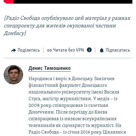
​(Радіо Свобода опублікувало цей матеріал у рамках
спецпроекту для жителів окупованої частини
Донбасу)
Поділитись
Читати без VPN
Підписатись
Денис Тимошенко
Народився і виріс в Донецьку. Закінчив
філологічний факультет Донецького
національного університету імені Василя
Стуса, магістр журналістики. У медіа – із
2008 року, співпрацював із газетами
Донеччини. Після переїзду до Києва
співпрацював із низкою всеукраїнських
телеканалів як сценарист та журналіст. На
Радіо Свобода – із січня 2016 року. Цікавлюся