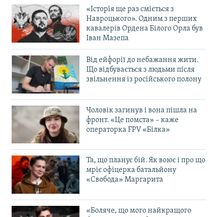
«Історія ще раз сміється з
Навроцького». Одним з перших
кавалерів Ордена Білого Орла був
Іван Мазепа
Від ейфорії до небажання жити.
Що відбувається з людьми після
звільнення із російського полону
Чоловік загинув і вона пішла на
фронт. «Це помста» – каже
операторка FPV «Білка»
Та, що планує бій. Як воює і про що
мріє офіцерка батальйону
«Свобода» Маргарита
«Боляче, що мого найкращого