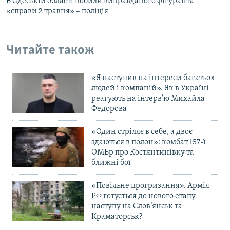
В Одеській області побили виправданого фігуранта
«справи 2 травня» – поліція
Читайте також
«Я наступив на інтереси багатьох
людей і компаній». Як в Україні
реагують на інтерв’ю Михайла
Федорова
«Один стріляє в себе, а двоє
здаються в полон»: комбат 157-ї
ОМБр про Костянтинівку та
ближні бої
«Повільне прогризання». Армія
РФ готується до нового етапу
наступу на Слов’янськ та
Краматорськ?