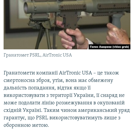
Гранатомет PSRL, AirTronic USA
Гранатомети компанії AirTronic USA – це також
смертоносна зброя, утім, вона має обмежену
дальність попадання, відтак якщо її
використовувати з території України, її снаряд не
може подолати лінію розмежування в окупованій
східній Україні. Таким чином американський уряд
гарантує, що PSRL використовуватимуть лише з
оборонною метою.