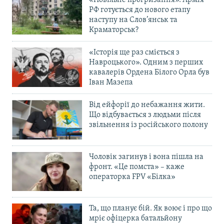
РФ готується до нового етапу
наступу на Слов’янськ та
Краматорськ?
«Історія ще раз сміється з
Навроцького». Одним з перших
кавалерів Ордена Білого Орла був
Іван Мазепа
Від ейфорії до небажання жити.
Що відбувається з людьми після
звільнення із російського полону
Чоловік загинув і вона пішла на
фронт. «Це помста» – каже
операторка FPV «Білка»
Та, що планує бій. Як воює і про що
мріє офіцерка батальйону