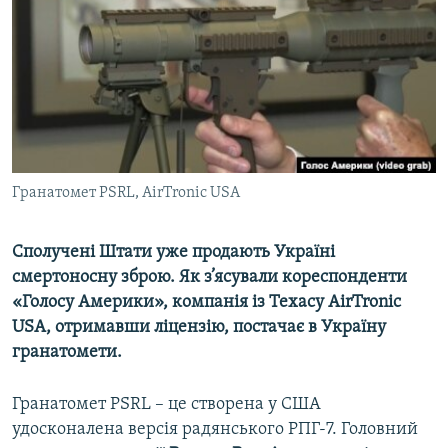
МУЛЬТИМЕДІА
ФОТО
СПЕЦПРОЄКТИ
ПОДКАСТИ
КРИМ РЕАЛІЇ
Гранатомет PSRL, AirTronic USA
РУС
УКР
Сполучені Штати уже продають Україні
смертоносну зброю. Як з’ясували кореспонденти
КТАТ
«Голосу Америки», компанія із Техасу AirTronic
USA, отримавши ліцензію, постачає в Україну
ДОЛУЧАЙСЯ!
гранатомети.
​Гранатомет PSRL – це створена у США
удосконалена версія радянського РПГ-7. Головний