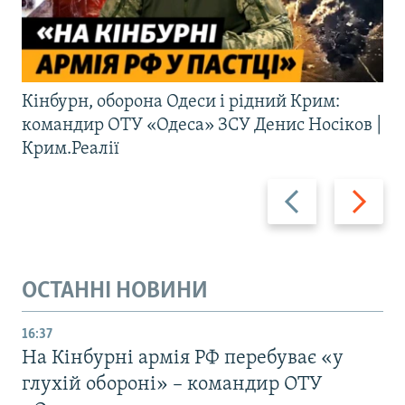
Кінбурн, оборона Одеси і рідний Крим:
командир ОТУ «Одеса» ЗСУ Денис Носіков |
Крим.Реалії
Назад
Вперед
ОСТАННІ НОВИНИ
16:37
На Кінбурні армія РФ перебуває «у
глухій обороні» – командир ОТУ