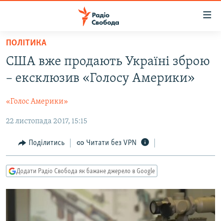
Доступність
посилання
Перейти
ПОЛІТИКА
до
РАДІО СВОБОДА – 70 РОКІВ
США вже продають Україні зброю
основного
ВСЕ ЗА ДОБУ
матеріалу
– ексклюзив «Голосу Америки»
СТАТТІ
Перейти
до
«Голос Америки»
ВІЙНА
ПОЛІТИКА
основної
22 листопада 2017, 15:15
РОСІЙСЬКА «ФІЛЬТРАЦІЯ»
ЕКОНОМІКА
навігації
Перейти
ДОНБАС.РЕАЛІЇ
СУСПІЛЬСТВО
Поділитись
Читати без VPN
до
КРИМ.РЕАЛІЇ
КУЛЬТУРА
пошуку
Додати Радіо Свобода як бажане джерело в Google
ТИ ЯК?
СПОРТ
СХЕМИ
УКРАЇНА
КИТАЙ.ВИКЛИКИ
СВІТ