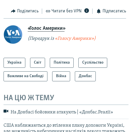
Поділитись
Читати без VPN
Підписатись
«Голос Америки»
(Передрук із
«Голосу Америки»)
Україна
Світ
Політика
Суспільство
Важливе на Свободі
Війна
Донбас
НА ЦЮ Ж ТЕМУ
На Донбасі бойовики атакують | «Донбас.Реалії»
США наближаються до втілення плану допомоги Україні,
але можливість небезпечних наслідків декого тривожить