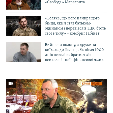
«Свобода» Маргарита
«Боляче, що мого найкращого
бійця, який став батьком-
одинаком і перевівся в ТЦК, б’ють
свої в тилу» – комбриг Габінет
Вийшов з полону, а дружина
виїхала до Польщі. Як після 1000
днів неволі вибратися «із
психологічної і фінансової ями»