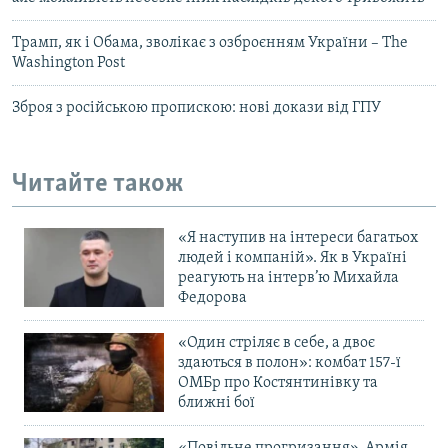
Трамп, як і Обама, зволікає з озброєнням України – The
Washington Post
Зброя з російською пропискою: нові докази від ГПУ
Читайте також
«Я наступив на інтереси багатьох
людей і компаній». Як в Україні
реагують на інтерв’ю Михайла
Федорова
«Один стріляє в себе, а двоє
здаються в полон»: комбат 157-ї
ОМБр про Костянтинівку та
ближні бої
«Повільне прогризання». Армія