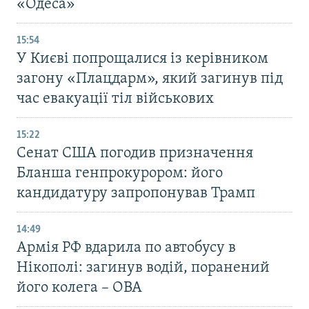
«Одеса»
15:54
У Києві попрощалися із керівником
загону «Плацдарм», який загинув під
час евакуації тіл військових
15:22
Сенат США погодив призначення
Бланша генпрокурором: його
кандидатуру запропонував Трамп
14:49
Армія РФ вдарила по автобусу в
Нікополі: загинув водій, поранений
його колега – ОВА