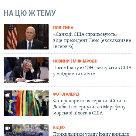
Усі сайти RFE/RL
НА ЦЮ Ж ТЕМУ
ПОЛІТИКА
«Санкції США спрацьовують» –
віце-президент Пенс (ексклюзивне
інтерв’ю)
НОВИНИ | МІЖНАРОДНІ
Посол Ірану в ООН звинуватив США
у «підривних діях»
ФОТОГАЛЕРЕЇ
Фоторепортаж: ветерани війни на
Донбасі повернулися з Марафону
морської піхоти в США
ВІДЕО
Прихильники уряду Ірану вийшли