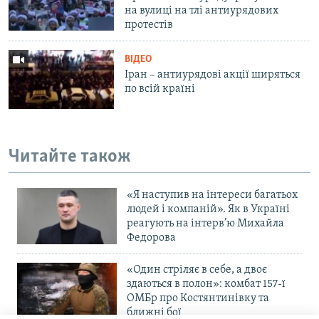
на вулиці на тлі антиурядових
протестів
ВІДЕО
Іран – антиурядові акції ширяться
по всій країні
Читайте також
«Я наступив на інтереси багатьох
людей і компаній». Як в Україні
реагують на інтерв’ю Михайла
Федорова
«Один стріляє в себе, а двоє
здаються в полон»: комбат 157-ї
ОМБр про Костянтинівку та
ближні бої