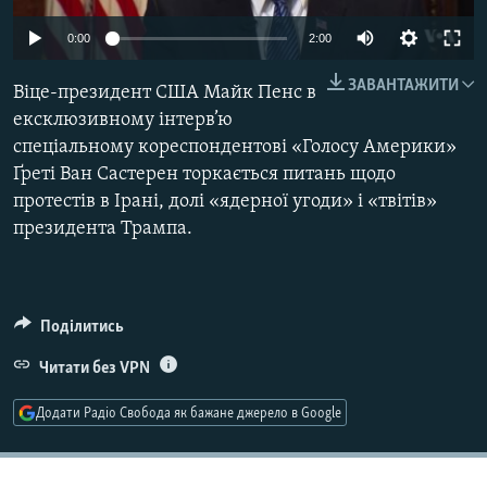
МУЛЬТИМЕДІА
0:00
2:00
ФОТО
ЗАВАНТАЖИТИ
Віце-президент США Майк Пенс в
СПЕЦПРОЄКТИ
ексклюзивному інтерв’ю
ПОДКАСТИ
спеціальному кореспондентові «Голосу Америки»
Ґреті Ван Састерен торкається питань щодо
КРИМ РЕАЛІЇ
протестів в Ірані, долі «ядерної угоди» і «твітів»
РУС
президента Трампа.
УКР
КТАТ
Поділитись
ДОЛУЧАЙСЯ!
Читати без VPN
Додати Радіо Свобода як бажане джерело в Google