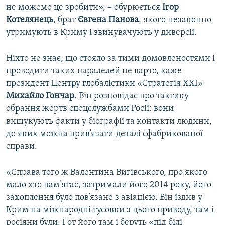
не можемо це зробити», – обурюється
Ігор
Котелянець
, брат
Євгена Панова
, якого незаконно
утримують в Криму і звинувачують у диверсії.
Ніхто не знає, що стояло за тими домовленостями і
проводити таких паралелей не варто, каже
президент Центру глобалістики «Стратегія ХХІ»
Михайло Гончар
. Він розповідає про тактику
обрання жертв спецслужбами Росії: вони
вишукують факти у біографії та контакти людини,
до яких можна прив’язати деталі сфабрикованої
справи.
«Справа того ж Валентина Вигівського, про якого
мало хто пам’ятає, затримали його 2014 року, його
захоплення було пов’язане з авіацією. Він їздив у
Крим на міжнародні тусовки з цього приводу, там і
росіяни були. І от його там і беруть «під білі