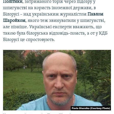
Політики
, затриманого торік через підозру у
шпигунстві на користь іноземної держави, в
Білорусі – над українським журналістом
Павлом
Шаройком
, якого теж звинуватили у шпигунстві,
але пізніше. Українські експерти вважають, що
такою була білоруська відповідь-помста, а от у КДБ
Білорусі це спростовують.