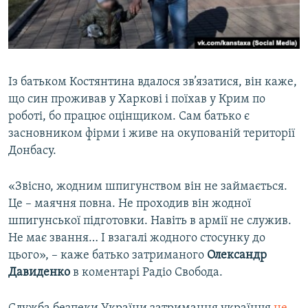
​Із батьком Костянтина вдалося зв’язатися, він каже,
що син проживав у Харкові і поїхав у Крим по
роботі, бо працює оцінщиком. Сам батько є
засновником фірми і живе на окупованій території
Донбасу.
«Звісно, жодним шпигунством він не займається.
Це – маячня повна. Не проходив він жодної
шпигунської підготовки. Навіть в армії не служив.
Не має звання… І взагалі жодного стосунку до
цього», – каже батько затриманого
Олександр
Давиденко
в коментарі Радіо Свобода.