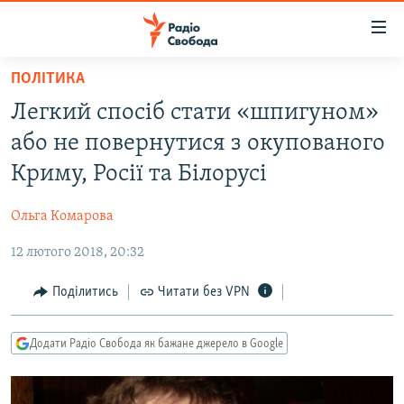
Доступність
посилання
Перейти
ПОЛІТИКА
до
РАДІО СВОБОДА – 70 РОКІВ
Легкий спосіб стати «шпигуном»
основного
ВСЕ ЗА ДОБУ
матеріалу
або не повернутися з окупованого
СТАТТІ
Перейти
Криму, Росії та Білорусі
до
ВІЙНА
ПОЛІТИКА
основної
Ольга Комарова
РОСІЙСЬКА «ФІЛЬТРАЦІЯ»
ЕКОНОМІКА
навігації
Перейти
12 лютого 2018, 20:32
ДОНБАС.РЕАЛІЇ
СУСПІЛЬСТВО
до
КРИМ.РЕАЛІЇ
КУЛЬТУРА
Поділитись
Читати без VPN
пошуку
ТИ ЯК?
СПОРТ
Додати Радіо Свобода як бажане джерело в Google
СХЕМИ
УКРАЇНА
КИТАЙ.ВИКЛИКИ
СВІТ