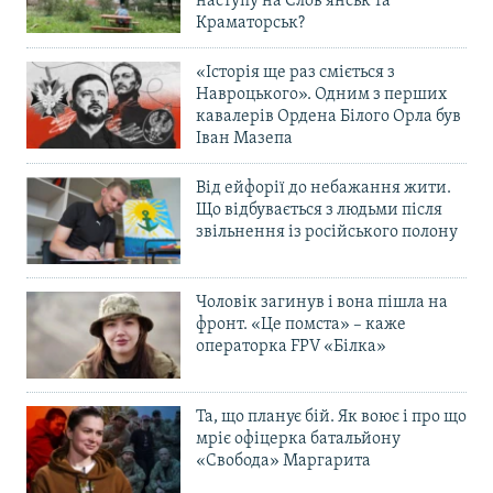
наступу на Слов’янськ та
Краматорськ?
«Історія ще раз сміється з
Навроцького». Одним з перших
кавалерів Ордена Білого Орла був
Іван Мазепа
Від ейфорії до небажання жити.
Що відбувається з людьми після
звільнення із російського полону
Чоловік загинув і вона пішла на
фронт. «Це помста» – каже
операторка FPV «Білка»
Та, що планує бій. Як воює і про що
мріє офіцерка батальйону
«Свобода» Маргарита