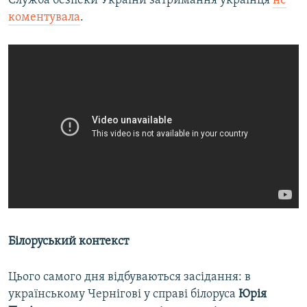
Служба безпеки України затримання українця
не
коментувала
.
Білоруський контекст
Цього самого дня відбуваються засідання: в
українському Чернігові у справі білоруса
Юрія