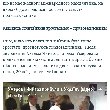
що немає жодного міжнародного майданчика, на
якому б домовлялися про обмін, кажуть
правозахисники.
Кількість політв’язнів зростатиме – правозахисники
Втім, кількість політичних в’язнів буде лише
зростати, прогнозують правозахисники. Після
звільнення Ахтема Чийгоза та Ільмі Умерова за
кілька місяців кількість арештантів зросла більше
ніж на половину: звільнили двох – заарештували
понад 20 осіб, констатує Гончар.
Умеров і Чийгоз прибули в Україну (відео)
відео
Радіо Свобода
No media source currently available