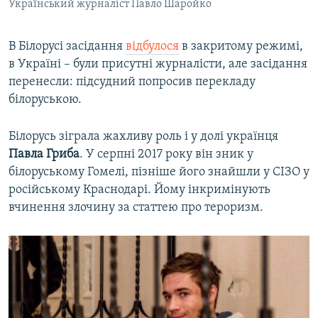
Український журналіст Павло Шаройко
​В Білорусі засідання
відбулося
в закритому режимі,
в Україні – були присутні журналісти, але засідання
перенесли: підсудний попросив перекладу
білоруською.
Білорусь зіграла жахливу роль і у долі українця
Павла Гриба
. У серпні 2017 року він зник у
білоруському Гомелі, пізніше його знайшли у СІЗО у
російському Краснодарі. Йому інкримінують
вчинення злочину за статтею про тероризм.