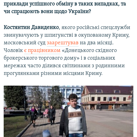
приклади успішного обміну в таких випадках, та
Усі сайти RFE/RL
чи спрацюють вони щодо України?
Костянтин Давиденко
, якого російські спецслужби
звинувачують у шпигунстві в окупованому Криму,
московський суд
заарештував
на два місяці.
Чоловік
є працівником
«Донецького східного
брокерського торгового дому» і в соціальних
мережах часто ділився світлинами з родинними
прогулянками різними місцями Криму.