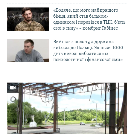
«Боляче, що мого найкращого
бійця, який став батьком-
одинаком і перевівся в ТЦК, б’ють
свої в тилу» – комбриг Габінет
Вийшов з полону, а дружина
виїхала до Польщі. Як після 1000
днів неволі вибратися «із
психологічної і фінансової ями»