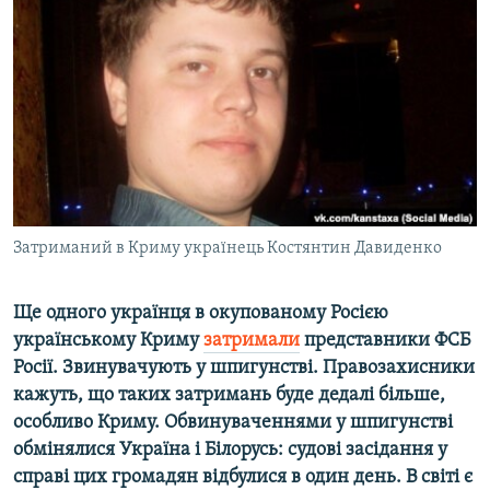
МУЛЬТИМЕДІА
ФОТО
СПЕЦПРОЄКТИ
ПОДКАСТИ
КРИМ РЕАЛІЇ
РУС
Затриманий в Криму українець Костянтин Давиденко
УКР
КТАТ
Ще одного українця в окупованому Росією
українському Криму
затримали
представники ФСБ
ДОЛУЧАЙСЯ!
Росії. Звинувачують у шпигунстві. Правозахисники
кажуть, що таких затримань буде дедалі більше,
особливо Криму. Обвинуваченнями у шпигунстві
обмінялися Україна і Білорусь: судові засідання у
справі цих громадян відбулися в один день. В світі є