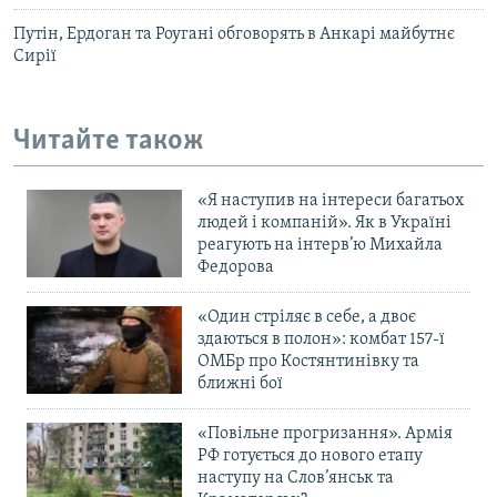
Путін, Ердоган та Роугані обговорять в Анкарі майбутнє
Сирії
Читайте також
«Я наступив на інтереси багатьох
людей і компаній». Як в Україні
реагують на інтерв’ю Михайла
Федорова
«Один стріляє в себе, а двоє
здаються в полон»: комбат 157-ї
ОМБр про Костянтинівку та
ближні бої
«Повільне прогризання». Армія
РФ готується до нового етапу
наступу на Слов’янськ та