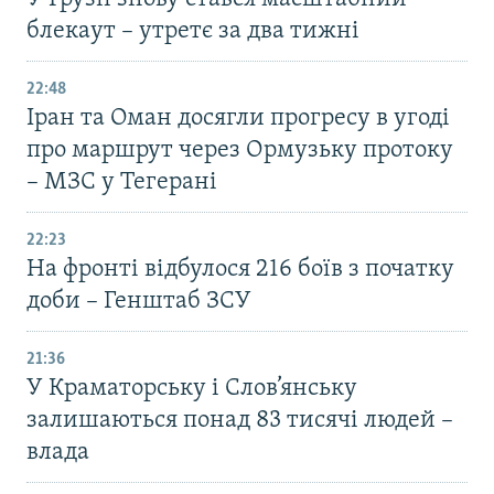
блекаут – утретє за два тижні
22:48
Іран та Оман досягли прогресу в угоді
про маршрут через Ормузьку протоку
– МЗС у Тегерані
22:23
На фронті відбулося 216 боїв з початку
доби – Генштаб ЗСУ
21:36
У Краматорську і Слов’янську
залишаються понад 83 тисячі людей –
влада