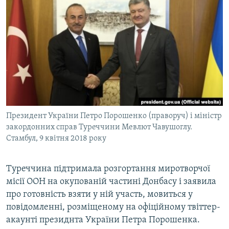
КИТАЙ.ВИКЛИКИ
МУЛЬТИМЕДІА
ФОТО
СПЕЦПРОЄКТИ
ПОДКАСТИ
КРИМ РЕАЛІЇ
Президент України Петро Порошенко (праворуч) і міністр
РУС
закордонних справ Туреччини Мевлют Чавушоглу.
Стамбул, 9 квітня 2018 року
УКР
КТАТ
Туреччина підтримала розгортання миротворчої
місії ООН на окупованій частині Донбасу і заявила
ДОЛУЧАЙСЯ!
про готовність взяти у ній участь, мовиться у
повідомленні, розміщеному на офіційному твіттер-
акаунті президнта України Петра Порошенка.