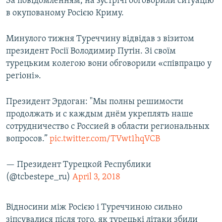
За повідомленням, на зустрічі обговорили ситуацію
в окупованому Росією Криму.
Минулого тижня Туреччину відвідав з візитом
президент Росії Володимир Путін. Зі своїм
турецьким колегою вони обговорили «співпрацю у
регіоні».
Президент Эрдоган: "Мы полны решимости
продолжать и с каждым днём укреплять наше
сотрудничество с Россией в области региональных
вопросов.”
pic.twitter.com/TVwt1hqVCB
— Президент Турецкой Республики
(@tcbestepe_ru)
April 3, 2018
Відносини між Росією і Туреччиною сильно
зіпсувалися після того, як турецькі літаки збили