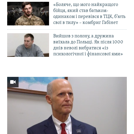
«Боляче, що мого найкращого
бійця, який став батьком-
одинаком і перевівся в ТЦК, б’ють
свої в тилу» – комбриг Габінет
Вийшов з полону, а дружина
виїхала до Польщі. Як після 1000
днів неволі вибратися «із
психологічної і фінансової ями»