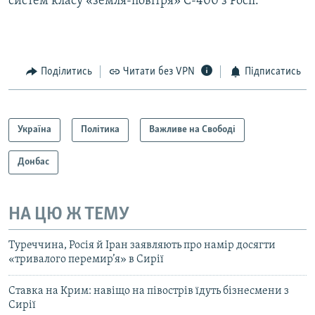
систем класу «земля-повітря» С-400 з Росії.
Поділитись
Читати без VPN
Підписатись
Україна
Політика
Важливе на Свободі
Донбас
НА ЦЮ Ж ТЕМУ
Туреччина, Росія й Іран заявляють про намір досягти
«тривалого перемир’я» в Сирії
Ставка на Крим: навіщо на півострів їдуть бізнесмени з
Сирії