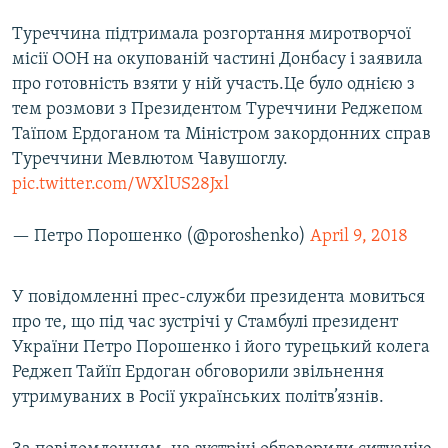
Туреччина підтримала розгортання миротворчої
Усі сайти RFE/RL
місії ООН на окупованій частині Донбасу і заявила
про готовність взяти у ній участь.Це було однією з
тем розмови з Президентом Туреччини Реджепом
Таїпом Ердоганом та Міністром закордонних справ
Туреччини Мевлютом Чавушоглу.
pic.twitter.com/WXlUS28Jxl
— Петро Порошенко (@poroshenko)
April 9, 2018
У повідомленні прес-служби президента мовиться
про те, що під час зустрічі у Стамбулі президент
України Петро Порошенко і його турецький колега
Реджеп Тайїп Ердоган обговорили звільнення
утримуваних в Росії українських політв’язнів.