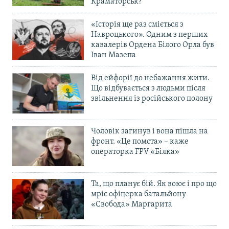
Краматорськ?
«Історія ще раз сміється з
Навроцького». Одним з перших
кавалерів Ордена Білого Орла був
Іван Мазепа
Від ейфорії до небажання жити.
Що відбувається з людьми після
звільнення із російського полону
Чоловік загинув і вона пішла на
фронт. «Це помста» – каже
операторка FPV «Білка»
Та, що планує бій. Як воює і про що
мріє офіцерка батальйону
«Свобода» Маргарита