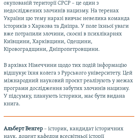
окупованій території СРСР – це один з
недосліджених злочинів нацизму. На теренах
України цю тему наразі вивчає невелика команда
істориків з Харкова та Дніпра. У поле їхньої уваги
вже потрапили злочини, скоєні в психлікарнях
Київщини, Харківщини, Одещини,
Кіровоградщини, Дніпропетровщини.
В архівах Німеччини щодо тих подій інформацію
відшукує їхня колега з Рурського університету. Цей
міжнародний науковий проєкт реалізують у межах
програми дослідження забутих злочинів нацизму.
У підсумку, планують історики, має бути видана
книга.
Альберт Венгер
– історик, кандидат історичних
наук, доцент кафедри всесвітньої історії