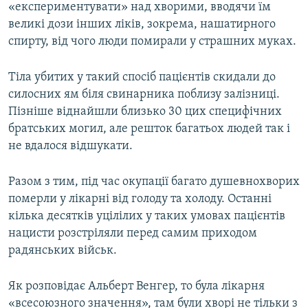
«експериментувати» над хворими, вводячи їм
великі дози інших ліків, зокрема, нашатирного
спирту, від чого люди помирали у страшних муках.
Тіла убитих у такий спосіб пацієнтів скидали до
силосних ям біля свинарника поблизу залізниці.
Пізніше віднайшли близько 30 цих специфічних
братських могил, але решток багатьох людей так і
не вдалося відшукати.
Разом з тим, під час окупації багато душевнохворих
померли у лікарні від голоду та холоду. Останні
кілька десятків уцілілих у таких умовах пацієнтів
нацисти розстріляли перед самим приходом
радянських військ.
Як розповідає Альберт Венгер, то була лікарня
«всесоюзного значення», там були хворі не тільки з