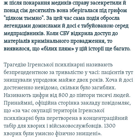
ж після покарання медиків справу засекретили й
понад сім десятиліть вона зберігалася під грифом
Усі сайти RFE/RL
"цілком таємно". За цей час сама подія обросла
легендами домислами й досі є табуйованою серед
медпрацівників. Коли СБУ відкрила доступ до
матеріалів кримінального провадження, то
виявилося, що «білих плям» у цій історії ще багато.
Трагедію Ігренської психлікарні називають
безпрецедентною за тривалістю у часі: пацієнтів тут
знищували упродовж майже двох років. Хоча й досі
достеменно невідомо, скільки було загиблих.
Називають цифри від 800 до півтори тисячі людей.
Принаймні, офіційна сторінка закладу повідомляє,
що «за час окупації територія Ігренської
психлікарні була перетворена в концентраційний
табір для хворих і військовослужбовців. 1300
хворих були умисно фізично знищені».