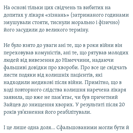
На основі тільки цих свідчень та вибитих на
допитах у лікаря «зізнань» (затриманого годинами
змушували стояти, тиснули морально і фізично)
його засудили до великого терміну.
Не було взято до уваги ані те, що в роки війни він
переховував комуністів, ані те, що рятував молодих
людей від вивезення до Німеччини, надаючи
фальшиві довідки про хвороби. Про все це свідчать
листи подяки від колишніх пацієнтів, які
надходили медикові після війни. Примітно, що в
ході повторного слідства колишня наречена лікаря
заявила, що вже не пам’ятає, чи був причетний
Зайцев до знищення хворих. У результаті після 20
років ув’язнення його реабілітували.
І це лише одна доля… Сфальшованими могли бути й