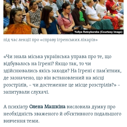
під час лекції про «справу ігренських лікарів»
«Чи знала міська українська управа про те, що
відбувалось на Ігрені? Якщо так, то чи
здійснювались якісь заходи? На Ігрені є пам’ятник,
де зазначено, що він встановлений на місці
розстрілів, – чи достеменне це місце розстрілів?» –
запитували слухачі.
А психіатр
Олена Машкіна
висловила думку про
необхідність зваженого й об’єктивного подальшого
вивчення теми.