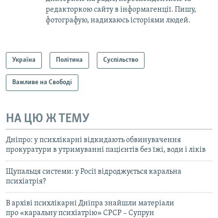
редакторкою сайту в інформагенції. Пишу,
фотографую, надихаюсь історіями людей.
Україна
Політика
Суспільство
Важливе на Свободі
НА ЦЮ Ж ТЕМУ
Дніпро: у психлікарні відкидають обвинувачення
прокуратури в утримуванні пацієнтів без їжі, води і ліків
Щупальця системи: у Росії відроджується каральна
психіатрія?
В архіві психлікарні Дніпра знайшли матеріали
про «каральну психіатрію» СРСР – Супрун