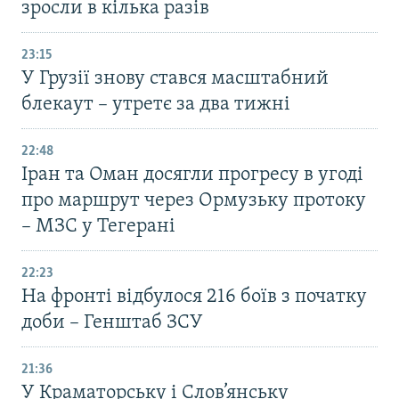
зросли в кілька разів
23:15
У Грузії знову стався масштабний
блекаут – утретє за два тижні
22:48
Іран та Оман досягли прогресу в угоді
про маршрут через Ормузьку протоку
– МЗС у Тегерані
22:23
На фронті відбулося 216 боїв з початку
доби – Генштаб ЗСУ
21:36
У Краматорську і Слов’янську