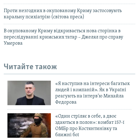
Проти незгодних в окупованому Криму застосовують
каральну психіатрію (світова преса)
В окупованому Криму відкривається нова сторінка в
переслідуванні кримських татар – Джелял про справу
Умерова
Читайте також
«Я наступив на інтереси багатьох
людей і компаній». Як в Україні
реагують на інтерв’ю Михайла
Федорова
«Один стріляє в себе, а двоє
здаються в полон»: комбат 157-ї
ОМБр про Костянтинівку та
ближні бої