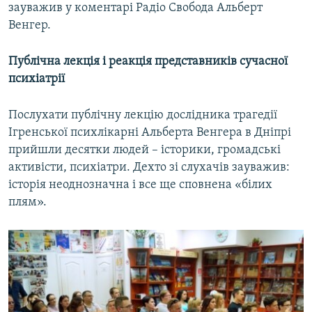
зауважив у коментарі Радіо Свобода Альберт
Венгер.
Публічна лекція і реакція представників сучасної
психіатрії
Послухати публічну лекцію дослідника трагедії
Ігренської психлікарні Альберта Венгера в Дніпрі
прийшли десятки людей – історики, громадські
активісти, психіатри. Дехто зі слухачів зауважив:
історія неоднозначна і все ще сповнена «білих
плям».