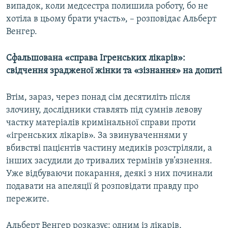
випадок, коли медсестра полишила роботу, бо не
хотіла в цьому брати участь», – розповідає Альберт
Венгер.
Сфальшована «справа Ігренських лікарів»:
свідчення зрадженої жінки та «зізнання» на допиті
Втім, зараз, через понад сім десятиліть після
злочину, дослідники ставлять під сумнів левову
частку матеріалів кримінальної справи проти
«ігренських лікарів». За звинуваченнями у
вбивстві пацієнтів частину медиків розстріляли, а
інших засудили до тривалих термінів ув’язнення.
Уже відбуваючи покарання, деякі з них починали
подавати на апеляції й розповідати правду про
пережите.
Альберт Венгер розказує: одним із лікарів,