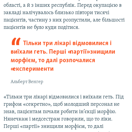
області, а й з інших республік. Перед окупацією в
закладі налічувалось близько півтори тисячі
пацієнтів, частину з них розпустили, але більшості
пацієнтів не було куди подітися.
Тільки три лікарі відмовилися і
виїхали геть. Перші «партії» знищили
морфієм, то далі розпочалися
«експерименти
Альберт Венгер
«Тільки три лікарі відмовилися і виїхали геть. Під
грифом «секретно», щоб молодший персонал не
знав, пацієнтам почали робити ін’єкції морфію.
Нянечкам і медсестрам говорили, що то ліки.
Перші «партії» знищили морфієм, то далі