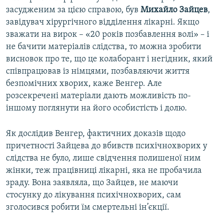
засудженим за цією справою, був
Михайло Зайцев
,
завідувач хірургічного відділення лікарні. Якщо
зважати на вирок – «20 років позбавлення волі» – і
не бачити матеріалів слідства, то можна зробити
висновок про те, що це колаборант і негідник, який
співпрацював із німцями, позбавляючи життя
безпомічних хворих, каже Венгер. Але
розсекречені матеріали дають можливість по-
іншому поглянути на його особистість і долю.
Як дослідив Венгер, фактичних доказів щодо
причетності Зайцева до вбивств психічнохворих у
слідства не було, лише свідчення полишеної ним
жінки, теж працівниці лікарні, яка не пробачила
зраду. Вона заявляла, що Зайцев, не маючи
стосунку до лікування психічнохворих, сам
зголосився робити їм смертельні ін’єкції.