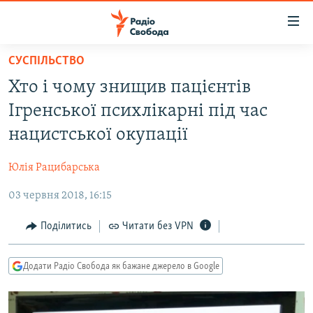
Доступність
посилання
Перейти
СУСПІЛЬСТВО
до
РАДІО СВОБОДА – 70 РОКІВ
Хто і чому знищив пацієнтів
основного
ВСЕ ЗА ДОБУ
матеріалу
Ігренської психлікарні під час
СТАТТІ
Перейти
нацистської окупації
до
ВІЙНА
ПОЛІТИКА
основної
Юлія Рацибарська
РОСІЙСЬКА «ФІЛЬТРАЦІЯ»
ЕКОНОМІКА
навігації
Перейти
03 червня 2018, 16:15
ДОНБАС.РЕАЛІЇ
СУСПІЛЬСТВО
до
КРИМ.РЕАЛІЇ
КУЛЬТУРА
Поділитись
Читати без VPN
пошуку
ТИ ЯК?
СПОРТ
Додати Радіо Свобода як бажане джерело в Google
СХЕМИ
УКРАЇНА
ПРИАЗОВ’Я
СВІТ