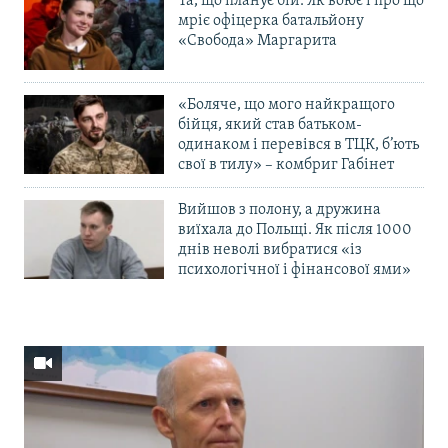
Та, що планує бій. Як воює і про що
мріє офіцерка батальйону
«Свобода» Маргарита
«Боляче, що мого найкращого
бійця, який став батьком-
одинаком і перевівся в ТЦК, б’ють
свої в тилу» – комбриг Габінет
Вийшов з полону, а дружина
виїхала до Польщі. Як після 1000
днів неволі вибратися «із
психологічної і фінансової ями»