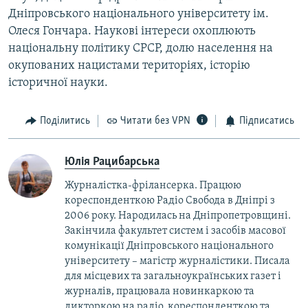
Дніпровського національного університету ім.
Олеся Гончара. Наукові інтереси охоплюють
національну політику СРСР, долю населення на
окупованих нацистами територіях, історію
історичної науки.
Поділитись
Читати без VPN
Підписатись
Юлія Рацибарська
Журналістка-фрілансерка. Працюю
кореспонденткою Радіо Свобода в Дніпрі з
2006 року. Народилась на Дніпропетровщині.
Закінчила факультет систем і засобів масової
комунікації Дніпровського національного
університету – магістр журналістики. Писала
для місцевих та загальноукраїнських газет і
журналів, працювала новинкаркою та
дикторкою на радіо, кореспонденткою та