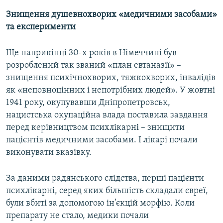
Знищення душевнохворих «медичними засобами»
та експерименти
Ще наприкінці 30-х років в Німеччині був
розроблений так званий «план евтаназії» –
знищення психічнохворих, тяжкохворих, інвалідів
як «неповноцінних і непотрібних людей». У жовтні
1941 року, окупувавши Дніпропетровськ,
нацистська окупаційна влада поставила завдання
перед керівництвом психлікарні – знищити
пацієнтів медичними засобами. І лікарі почали
виконувати вказівку.
За даними радянського слідства, перші пацієнти
психлікарні, серед яких більшість складали євреї,
були вбиті за допомогою ін’єкцій морфію. Коли
препарату не стало, медики почали