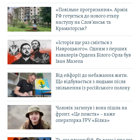
«Повільне прогризання». Армія
РФ готується до нового етапу
наступу на Слов’янськ та
Краматорськ?
«Історія ще раз сміється з
Навроцького». Одним з перших
кавалерів Ордена Білого Орла був
Іван Мазепа
Від ейфорії до небажання жити.
Що відбувається з людьми після
звільнення із російського полону
Чоловік загинув і вона пішла на
фронт. «Це помста» – каже
операторка FPV «Білка»