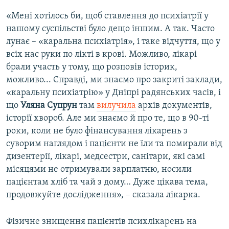
«Мені хотілось би, щоб ставлення до психіатрії у
нашому суспільстві було дещо іншим. А так. Часто
лунає – «каральна психіатрія», і таке відчуття, що у
всіх нас руки по лікті в крові. Можливо, лікарі
брали участь у тому, що розповів історик,
можливо... Справді, ми знаємо про закриті заклади,
«каральну психіатрію» у Дніпрі радянських часів, і
що
Уляна Супрун
там
вилучила
архів документів,
історії хвороб. Але ми знаємо й про те, що в 90-ті
роки, коли не було фінансування лікарень з
суворим наглядом і пацієнти не їли та помирали від
дизентерії, лікарі, медсестри, санітари, які самі
місяцями не отримували зарплатню, носили
пацієнтам хліб та чай з дому… Дуже цікава тема,
продовжуйте дослідження», – сказала лікарка.
Фізичне знищення пацієнтів психлікарень на