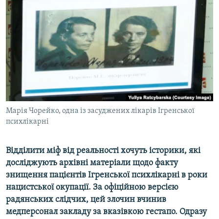
КИТАЙ.ВИКЛИКИ
МУЛЬТИМЕДІА
ФОТО
СПЕЦПРОЄКТИ
ПОДКАСТИ
КРИМ РЕАЛІЇ
Марія Чорейко, одна із засуджених лікарів Ігренської
РУС
психлікарні
УКР
Відділити міф від реальності хочуть історики, які
КТАТ
досліджують архівні матеріали щодо факту
знищення пацієнтів Ігренської психлікарні в роки
ДОЛУЧАЙСЯ!
нацистської окупації. За офіційною версією
радянських слідчих, цей злочин вчинив
медперсонал закладу за вказівкою гестапо. Одразу