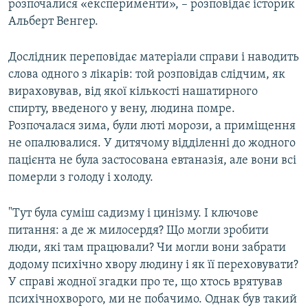
розпочалися «експерименти», – розповідає історик
Альберт Венгер.
Дослідник переповідає матеріали справи і наводить
слова одного з лікарів: той розповідав слідчим, як
вираховував, від якої кількості нашатирного
спирту, введеного у вену, людина помре.
Розпочалася зима, були люті морози, а приміщення
не опалювалися. У дитячому відділенні до жодного
пацієнта не була застосована евтаназія, але вони всі
померли з голоду і холоду.
"Тут була суміш садизму і цинізму. І ключове
питання: а де ж милосердя? Що могли зробити
люди, які там працювали? Чи могли вони забрати
додому психічно хвору людину і як її переховувати?
У справі жодної згадки про те, що хтось врятував
психічнохворого, ми не побачимо. Однак був такий