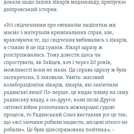
докази щодо інших лікарів медзакладу, припускає
дніпровський історик.
«Усі свідченнями про евтаназію пацієнтам ми
маємо з матеріалів кримінальних справ, але,
враховуючи те, що свідчення вибивались з лікарів,
я ставлю й це під сумнів. Лікарі одразу ж
розстрілювались. Тому довести щось чи
спростувати, як Зайцев, хоч і через 20 років,
можливості вони не мали. Ця справа одразу ж була
засекречена, її заховали. Уявіть: масовий
колабораціонізм лікарів, лікарів, які закінчили
радянські виші! По-перше, це кидає пляму на саму
радянську владу, а по-друге, коли після Другої
світової війни розпочались міжнародні судові
процеси, то Радянський Союз виставляв усе це так,
що «всі злочини робили нацисти, місцеві нічого не
робили». Це була цілеспрямована політика», –