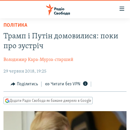
Доступність
посилання
Перейти
ПОЛІТИКА
до
РАДІО СВОБОДА – 70 РОКІВ
Трамп і Путін домовилися: поки
основного
ВСЕ ЗА ДОБУ
матеріалу
про зустріч
СТАТТІ
Перейти
до
Володимир Кара-Мурза-старший
ВІЙНА
ПОЛІТИКА
основної
29 червня 2018, 19:25
РОСІЙСЬКА «ФІЛЬТРАЦІЯ»
ЕКОНОМІКА
навігації
Перейти
ДОНБАС.РЕАЛІЇ
СУСПІЛЬСТВО
Поділитись
Читати без VPN
до
КРИМ.РЕАЛІЇ
КУЛЬТУРА
пошуку
Додати Радіо Свобода як бажане джерело в Google
ТИ ЯК?
СПОРТ
СХЕМИ
УКРАЇНА
КИТАЙ.ВИКЛИКИ
СВІТ