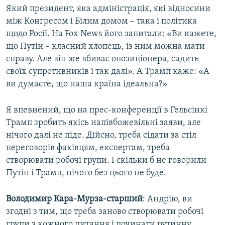
Який президент, яка адміністрація, які відносини
між Конгресом і Білим домом – така і політика
щодо Росії. На Fox News його запитали: «Ви кажете,
що Путін – класний хлопець, із ним можна мати
справу. Але він же вбиває опозиціонера, садить
своїх супротивників і так далі». А Трамп каже: «А
ви думаєте, що наша країна ідеальна?»
Я впевнений, що на прес-конференції в Гельсінкі
Трамп зробить якісь напівбожевільні заяви, але
нічого далі не піде. Дійсно, треба сідати за стіл
переговорів фахівцям, експертам, треба
створювати робочі групи. І скільки б не говорили
Путін і Трамп, нічого без цього не буде.
Володимир Кара-Мурза-старший
: Андрію, ви
згодні з тим, що треба заново створювати робочі
групи з кожного питання і починати рутинну