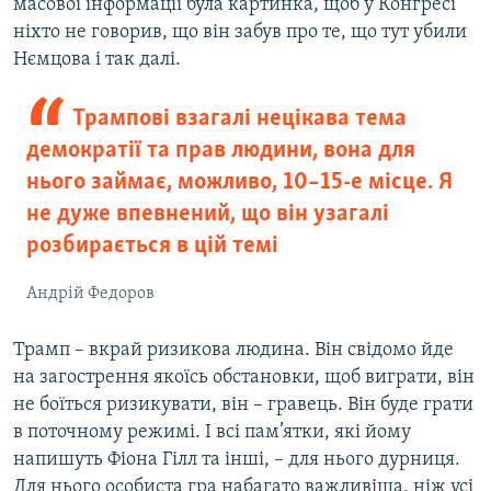
масової інформації була картинка, щоб у Конгресі
ніхто не говорив, що він забув про те, що тут убили
Нємцова і так далі.
Трампові взагалі нецікава тема
демократії та прав людини, вона для
нього займає, можливо, 10–15-е місце. Я
не дуже впевнений, що він узагалі
розбирається в цій темі
Андрій Федоров
Трамп – вкрай ризикова людина. Він свідомо йде
на загострення якоїсь обстановки, щоб виграти, він
не боїться ризикувати, він – гравець. Він буде грати
в поточному режимі. І всі пам’ятки, які йому
напишуть Фіона Гілл та інші, – для нього дурниця.
Для нього особиста гра набагато важливіша, ніж усі