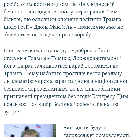
російським керівництвом, бо він у відносній
безпеці з погляду критики ультраправих. Тим
більше, що основний опонент політики Трампа
щодо Росії – Джон МакКейн – практично вже не
з’являється на людях через хворобу.
Навіть незважаючи на дуже добрі особисті
стосунки Трампа з Помпео, Держдепартамент і
його апарат залишаються вкрай ворожими до
Трампа. Йому набагато простіше вести реальну
дипломатію через апарат радника з національної
безпеки і через Білий дім, де всі співробітники
призначені президентом без згоди Конгресу. Цим
пояснюються вибір Болтона і орієнтація на цю
зустріч.
Навряд чи будуть
далекосяжні домовленості,