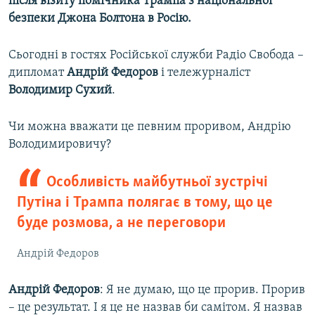
після візиту помічника Трампа з національної
Усі сайти RFE/RL
безпеки Джона Болтона в Росію.
Сьогодні в гостях Російської служби Радіо Свобода –
дипломат
Андрій Федоров
і тележурналіст
Володимир Сухий
.
Чи можна вважати це певним проривом, Андрію
Володимировичу?
Особливість майбутньої зустрічі
Путіна і Трампа полягає в тому, що це
буде розмова, а не переговори
Андрій Федоров
Андрій Федоров
: Я не думаю, що це прорив. Прорив
– це результат. І я це не назвав би самітом. Я назвав