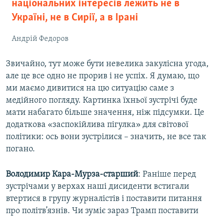
національних інтересів лежить не в
Україні, не в Сирії, а в Ірані
Андрій Федоров
Звичайно, тут може бути невелика закулісна угода,
але це все одно не прорив і не успіх. Я думаю, що
ми маємо дивитися на цю ситуацію саме з
медійного погляду. Картинка їхньої зустрічі буде
мати набагато більше значення, ніж підсумки. Це
додаткова «заспокійлива пігулка» для світової
політики: ось вони зустрілися – значить, не все так
погано.
Володимир Кара-Мурза-старший
: Раніше перед
зустрічами у верхах наші дисиденти встигали
втертися в групу журналістів і поставити питання
про політв’язнів. Чи зуміє зараз Трамп поставити