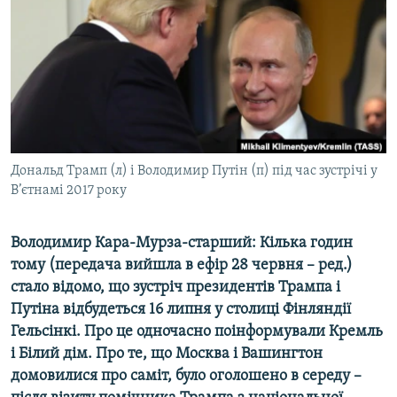
МУЛЬТИМЕДІА
ФОТО
СПЕЦПРОЄКТИ
ПОДКАСТИ
КРИМ РЕАЛІЇ
Дональд Трамп (л) і Володимир Путін (п) під час зустрічі у
РУС
В’єтнамі 2017 року
УКР
Володимир Кара-Мурза-старший: Кілька годин
КТАТ
тому (передача вийшла в ефір 28 червня – ред.)
стало відомо, що зустріч президентів Трампа і
ДОЛУЧАЙСЯ!
Путіна відбудеться 16 липня у столиці Фінляндії
Гельсінкі. Про це одночасно поінформували Кремль
і Білий дім. Про те, що Москва і Вашингтон
домовилися про саміт, було оголошено в середу –