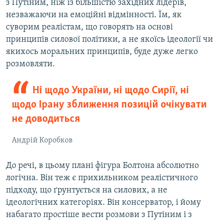
з Путіним, ніж із більшістю західних лідерів,
незважаючи на емоційні відмінності. Їм, як
суворим реалістам, що говорять на основі
принципів силової політики, а не якоїсь ідеології чи
якихось моральних принципів, буде дуже легко
розмовляти.
Ні щодо України, ні щодо Сирії, ні
щодо Ірану зближення позицій очікувати
не доводиться
Андрій Коробков
До речі, в цьому плані фігура Болтона абсолютно
логічна. Він теж є прихильником реалістичного
підходу, що ґрунтується на силових, а не
ідеологічних категоріях. Він консерватор, і йому
набагато простіше вести розмови з Путіним і з