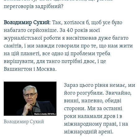
переговорів задрібний?
Володимир Сухий
: Так, хотілося б, щоб усе було
набагато серйозніше. За 40 років моєї
журналістської роботи я висвітлював дуже багато
самітів, і ми завжди говорили про те, що нам жити
на цій планеті, все одно ці проблеми треба
вирішувати, для танго потрібні двоє, і це
Вашингтон і Москва.
Зараз цього рівня немає, ми
його розгубили. Звичайно,
винні, напевно, обидві
сторони. Ми за останні
роки наламали дров і в
Володимир Сухий
міжнародному праві, і на
міжнародній арені.