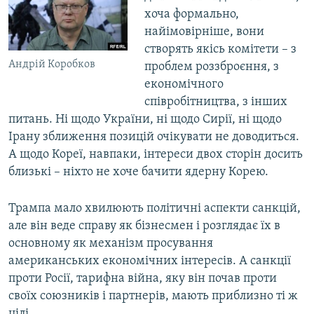
хоча формально,
найімовірніше, вони
створять якісь комітети – з
Андрій Коробков
проблем роззброєння, з
економічного
співробітництва, з інших
питань. Ні щодо України, ні щодо Сирії, ні щодо
Ірану зближення позицій очікувати не доводиться.
А щодо Кореї, навпаки, інтереси двох сторін досить
близькі – ніхто не хоче бачити ядерну Корею.
Трампа мало хвилюють політичні аспекти санкцій,
але він веде справу як бізнесмен і розглядає їх в
основному як механізм просування
американських економічних інтересів. А санкції
проти Росії, тарифна війна, яку він почав проти
своїх союзників і партнерів, мають приблизно ті ж
цілі.