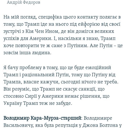
Андрій Федоров
На мій погляд, специфіка цього контакту полягає в
тому, що Трамп іде на нього під ейфорією від своєї
зустрічі з Кім Чен Ином, де він домігся великих
успіхів для Америки. І, наскільки я знаю, Трамп
хоче повторити те ж саме з Путіним. Але Путін – це
зовсім інша людина.
Я бачу проблему в тому, що це буде емоційний
Трамп і раціональний Путін, тому що Путіну від
Трампа, власне кажучи, сьогодні нічого не треба.
Він розуміє, що Трамп не скасує санкції, що
стосовно Сирії у Америки немає рішення, що
Україну Трамп теж не забуде.
Володимир Кара-Мурза-старший
: Володимире
Васильовичу, яка була репутація у Джона Болтона у