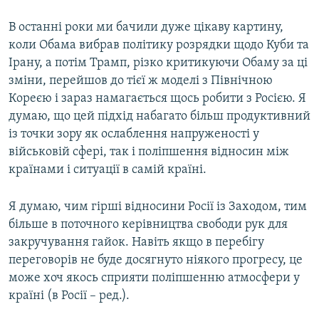
В останні роки ми бачили дуже цікаву картину,
коли Обама вибрав політику розрядки щодо Куби та
Ірану, а потім Трамп, різко критикуючи Обаму за ці
зміни, перейшов до тієї ж моделі з Північною
Кореєю і зараз намагається щось робити з Росією. Я
думаю, що цей підхід набагато більш продуктивний
із точки зору як ослаблення напруженості у
військовій сфері, так і поліпшення відносин між
країнами і ситуації в самій країні.
Я думаю, чим гірші відносини Росії із Заходом, тим
більше в поточного керівництва свободи рук для
закручування гайок. Навіть якщо в перебігу
переговорів не буде досягнуто ніякого прогресу, це
може хоч якось сприяти поліпшенню атмосфери у
країні (в Росії – ред.).