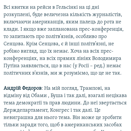
Всі квитки на рейси в Гельсінкі на ці дні
розкуплені, буде величезна кількість журналістів,
включаючи американців, яким палець до рота не
клади. І якщо вже запланована прес-конференція,
то запитають про політв’язнів, особливо про
Сенцова. Крім Сенцова, є й інші політв’язні, не
робімо вигляд, що їх немає. Хоча на всіх прес-
конференціях, на всіх прямих лініях Володимира
Путіна заявляється, що в нас (у Росії – ред.) немає
політичних в’язнів, ми ж розуміємо, що це не так.
Андрій Федоров
: На мій погляд, Трампові, на
відміну від Обами , Буша і так далі, взагалі нецікава
тема демократії та прав людини. До неї звертається
Держдепартамент, Конгрес і так далі. Це
невиграшна для нього тема. Він може це зробити
тільки заради того, щоб в американських засобах