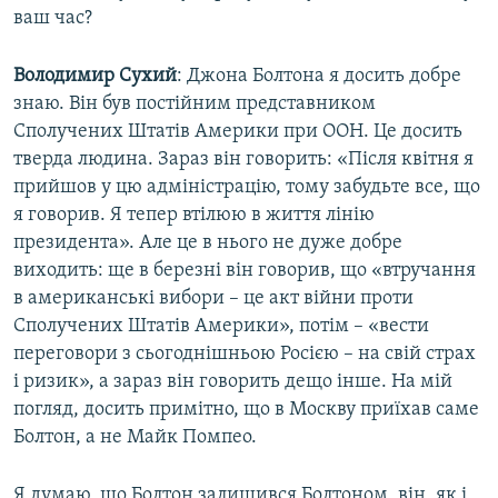
ваш час?
Володимир Сухий
: Джона Болтона я досить добре
знаю. Він був постійним представником
Сполучених Штатів Америки при ООН. Це досить
тверда людина. Зараз він говорить: «Після квітня я
прийшов у цю адміністрацію, тому забудьте все, що
я говорив. Я тепер втілюю в життя лінію
президента». Але це в нього не дуже добре
виходить: ще в березні він говорив, що «втручання
в американські вибори – це акт війни проти
Сполучених Штатів Америки», потім – «вести
переговори з сьогоднішньою Росією – на свій страх
і ризик», а зараз він говорить дещо інше. На мій
погляд, досить примітно, що в Москву приїхав саме
Болтон, а не Майк Помпео.
Я думаю, що Болтон залишився Болтоном, він, як і