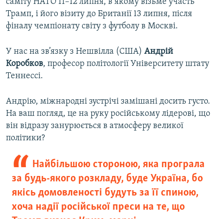
саміту НАТО 11–12 липня, в якому візьме участь
Трамп, і його візиту до Британії 13 липня, після
фіналу чемпіонату світу з футболу в Москві.
У нас на зв’язку з Нешвілла (США)
Андрій
Коробков
, професор політології Університету штату
Теннессі.
Андрію, міжнародні зустрічі замішані досить густо.
На ваш погляд, це на руку російському лідерові, що
він відразу занурюється в атмосферу великої
політики?
Найбільшою стороною, яка програла
за будь-якого розкладу, буде Україна, бо
якісь домовленості будуть за її спиною,
хоча надії російської преси на те, що