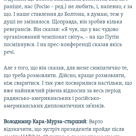
раніше, нас (Росію – ред.) не любить, і, напевно, є за
що. І наше ставлення до Болтона, я думаю, теж у
душі не змінилося. Щоправда, він зробив кілька
реверансів. Він сказав: «Я чув, що у вас чудово
організований чемпіонат світу», – на що Путін
посміхнувся. І на прес-конференції сказав якісь
речі.
Але з того, що він сказав, для мене симпатично те,
що треба розмовляти. Дійсно, краще розмовляти,
ніж сваритися. І так уже посварилися настільки, що
вже найнижчий рівень відносин за весь період
радянсько-американських і російсько-
американських дипломатичних зв’язків.
Володимир Кара-Мурза-старший
: Варто
відзначити, що зустріч президентів пройде після