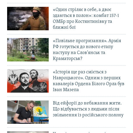
«Один стріляє в себе, а двоє
здаються в полон»: комбат 157-ї
ОМБр про Костянтинівку та
ближні бої
«Повільне прогризання». Армія
РФ готується до нового етапу
наступу на Слов’янськ та
Краматорськ?
«Історія ще раз сміється з
Навроцького». Одним з перших
кавалерів Ордена Білого Орла був
Іван Мазепа
Від ейфорії до небажання жити.
Що відбувається з людьми після
звільнення із російського полону