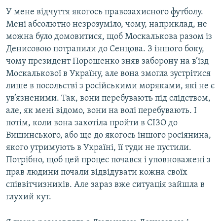
У мене відчуття якогось правозахисного футболу.
Мені абсолютно незрозуміло, чому, наприклад, не
можна було домовитися, щоб Москалькова разом із
Денисовою потрапили до Сенцова. З іншого боку,
чому президент Порошенко зняв заборону на в’їзд
Москалькової в Україну, але вона змогла зустрітися
лише в посольстві з російськими моряками, які не є
ув’язненими. Так, вони перебувають під слідством,
але, як мені відомо, вони на волі перебувають. І
потім, коли вона захотіла пройти в СІЗО до
Вишинського, або ще до якогось іншого росіянина,
якого утримують в Україні, її туди не пустили.
Потрібно, щоб цей процес почався і уповноважені з
прав людини почали відвідувати кожна своїх
співвітчизників. Але зараз вже ситуація зайшла в
глухий кут.