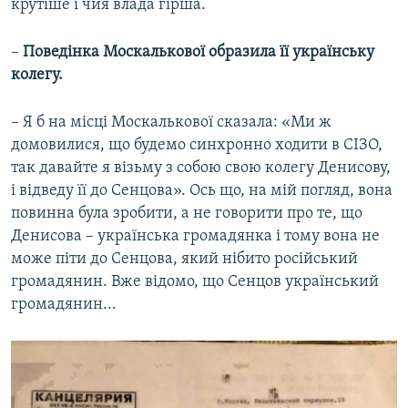
крутіше і чия влада гірша.
–
Поведінка Москалькової образила її українську
колегу.
– Я б на місці Москалькової сказала: «Ми ж
домовилися, що будемо синхронно ходити в СІЗО,
так давайте я візьму з собою свою колегу Денисову,
і відведу її до Сенцова». Ось що, на мій погляд, вона
повинна була зробити, а не говорити про те, що
Денисова – українська громадянка і тому вона не
може піти до Сенцова, який нібито російський
громадянин. Вже відомо, що Сенцов український
громадянин...