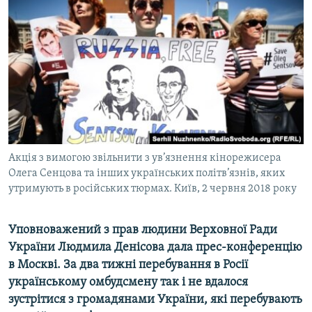
МУЛЬТИМЕДІА
ФОТО
СПЕЦПРОЄКТИ
ПОДКАСТИ
КРИМ РЕАЛІЇ
РУС
Акція з вимогою звільнити з ув’язнення кінорежисера
УКР
Олега Сенцова та інших українських політв’язнів, яких
утримують в російських тюрмах. Київ, 2 червня 2018 року
КТАТ
Уповноважений з прав людини Верховної Ради
ДОЛУЧАЙСЯ!
України Людмила Денісова дала прес-конференцію
в Москві. За два тижні перебування в Росії
українському омбудсмену так і не вдалося
зустрітися з громадянами України, які перебувають