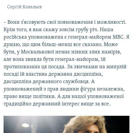
Сергій Ковальов
– Вони з’ясовують свої повноваження і можливості.
Крім того, я вам скажу зовсім грубу річ. Наша
російська уповноважена є генерал-майором МВС. Я
думаю, що цим більш-менш все сказано. Може
бути, у Москалькової немає ніяких злих намірів,
але вона звикла бути генерал-майором, їй
протипоказана ця посада. За звичками на минулій
посаді їй властива державна дисципліна,
дисципліна державного службовця. А
уповноважений з прав людини фігура незалежна,
право вище політики. А для нашої уповноваженої
традиційно державний інтерес вище за все.