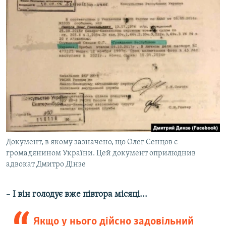
Документ, в якому зазначено, що Олег Сенцов є
громадянином України. Цей документ оприлюднив
адвокат Дмитро Дінзе
–
І він голодує вже півтора місяці...
Якщо у нього дійсно задовільний