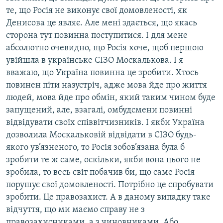
те, що Росія не виконує свої домовленості, як
Денисова це являє. Але мені здається, що якась
сторона тут повинна поступитися. І для мене
абсолютно очевидно, що Росія хоче, щоб першою
увійшла в українське СІЗО Москалькова. І я
вважаю, що Україна повинна це зробити. Хтось
повинен піти назустріч, адже мова йде про життя
людей, мова йде про обмін, який таким чином буде
запущений, але, взагалі, омбудсмени повинні
відвідувати своїх співвітчизників. І якби Україна
дозволила Москальковій відвідати в СІЗО будь-
якого ув’язненого, то Росія зобов’язана була б
зробити те ж саме, оскільки, якби вона цього не
зробила, то весь світ побачив би, що саме Росія
порушує свої домовленості. Потрібно це спробувати
зробити. Це правозахист. А в даному випадку таке
відчуття, що ми маємо справу не з
правозахисниками, а з чиновниками. Або