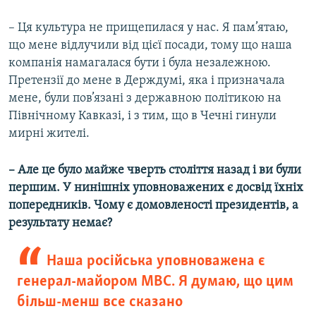
– Ця культура не прищепилася у нас. Я пам’ятаю,
що мене відлучили від цієї посади, тому що наша
компанія намагалася бути і була незалежною.
Претензії до мене в Держдумі, яка і призначала
мене, були пов’язані з державною політикою на
Північному Кавказі, і з тим, що в Чечні гинули
мирні жителі.
– Але це було майже чверть століття назад і ви були
першим. У нинішніх уповноважених є досвід їхніх
попередників. Чому є домовленості президентів, а
результату немає?
Наша російська уповноважена є
генерал-майором МВС. Я думаю, що цим
більш-менш все сказано