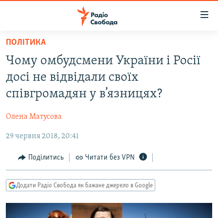
Доступність
посилання
Перейти
ПОЛІТИКА
до
РАДІО СВОБОДА – 70 РОКІВ
Чому омбудсмени України і Росії
основного
ВСЕ ЗА ДОБУ
матеріалу
досі не відвідали своїх
СТАТТІ
Перейти
співгромадян у в’язницях?
до
ВІЙНА
ПОЛІТИКА
основної
Олена Матусова
РОСІЙСЬКА «ФІЛЬТРАЦІЯ»
ЕКОНОМІКА
навігації
Перейти
29 червня 2018, 20:41
ДОНБАС.РЕАЛІЇ
СУСПІЛЬСТВО
до
КРИМ.РЕАЛІЇ
КУЛЬТУРА
Поділитись
Читати без VPN
пошуку
ТИ ЯК?
СПОРТ
Додати Радіо Свобода як бажане джерело в Google
СХЕМИ
УКРАЇНА
КИТАЙ.ВИКЛИКИ
СВІТ