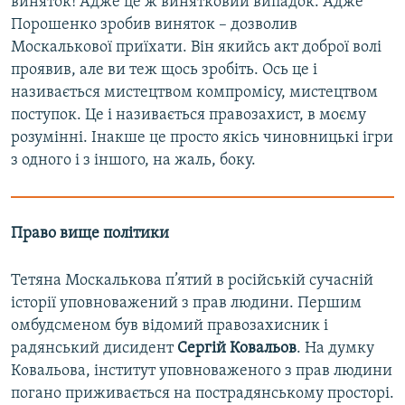
виняток! Адже це ж винятковий випадок. Адже
Порошенко зробив виняток – дозволив
Москалькової приїхати. Він якийсь акт доброї волі
проявив, але ви теж щось зробіть. Ось це і
називається мистецтвом компромісу, мистецтвом
поступок. Це і називається правозахист, в моєму
розумінні. Інакше це просто якісь чиновницькі ігри
з одного і з іншого, на жаль, боку.
Право вище політики
Тетяна Москалькова п’ятий в російській сучасній
історії уповноважений з прав людини. Першим
омбудсменом був відомий правозахисник і
радянський дисидент
Сергій Ковальов
. На думку
Ковальова, інститут уповноваженого з прав людини
погано приживається на пострадянському просторі.