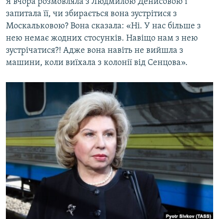
Я вчора розмовляла з Людмилою Денисовою і
запитала її, чи збирається вона зустрітися з
Москальковою? Вона сказала: «Ні. У нас більше з
нею немає жодних стосунків. Навіщо нам з нею
зустрічатися?! Адже вона навіть не вийшла з
машини, коли виїхала з колонії від Сенцова».