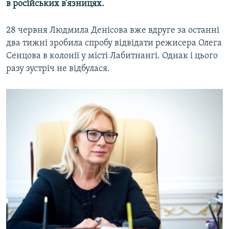
в російських в’язницях.
Усі сайти RFE/RL
28 червня Людмила Денісова вже вдруге за останні
два тижні зробила спробу відвідати режисера Олега
Сенцова в колонії у місті Лабитнангі. Однак і цього
разу зустріч не відбулася.