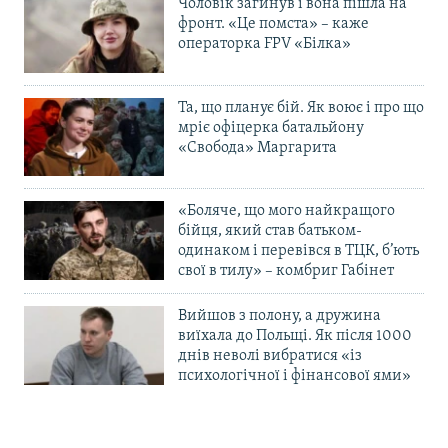
Чоловік загинув і вона пішла на
фронт. «Це помста» – каже
операторка FPV «Білка»
Та, що планує бій. Як воює і про що
мріє офіцерка батальйону
«Свобода» Маргарита
«Боляче, що мого найкращого
бійця, який став батьком-
одинаком і перевівся в ТЦК, б’ють
свої в тилу» – комбриг Габінет
Вийшов з полону, а дружина
виїхала до Польщі. Як після 1000
днів неволі вибратися «із
психологічної і фінансової ями»