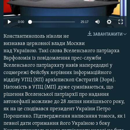
МУЛЬТИМЕДІА
ФОТО
0:00
25:17
СПЕЦПРОЄКТИ
ЗАВАНТАЖИТИ
Константинополь ніколи не
ПОДКАСТИ
визнавав церковної влади Москви
над Україною. Такі слова Вселенського патріарха
КРИМ РЕАЛІЇ
Варфоломія із повідомлення прес-служби
РУС
Вселенського патріархату навів напередодні у
УКР
соцмережі Фейсбук керівник інформаційного
відділу УПЦ (КП) архієпископ Євстратій (Зоря).
КТАТ
Натомість в УПЦ (МП) дуже сумніваються, що
рішення Вселенської патріархії про надання
ДОЛУЧАЙСЯ!
автокефалії можливе до 28 липня нинішнього року,
як на це сподівався президент України Петро
Порошенко. Підтвердження написання томоса, як і
певної дати отримання його Україною з боку