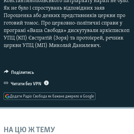
Константинопольського патріархату наразі не було.
Усі сайти RFE/RL
Як не було і спростувань відповідних заяв
Порошенка або деяких представників церкви про
готовий томос. Про церковно-політичні справи у
програмі «Ваша Свобода» дискутували архієпископ
УПЦ (КП) Євстратій (Зоря) та протоієрей, речник
церкви УПЦ (МП) Миколай Данилевич.
Поділитись
Читати без VPN
Додати Радіо Свобода як бажане джерело в Google
НА ЦЮ Ж ТЕМУ