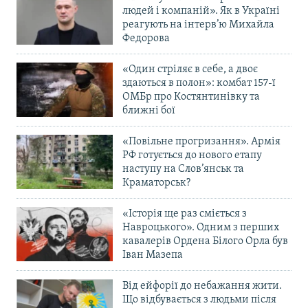
людей і компаній». Як в Україні
реагують на інтерв’ю Михайла
Федорова
«Один стріляє в себе, а двоє
здаються в полон»: комбат 157-ї
ОМБр про Костянтинівку та
ближні бої
«Повільне прогризання». Армія
РФ готується до нового етапу
наступу на Слов’янськ та
Краматорськ?
«Історія ще раз сміється з
Навроцького». Одним з перших
кавалерів Ордена Білого Орла був
Іван Мазепа
Від ейфорії до небажання жити.
Що відбувається з людьми після