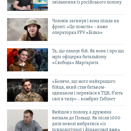
звільнення із російського полону
Чоловік загинув і вона пішла на
фронт. «Це помста» – каже
операторка FPV «Білка»
Та, що планує бій. Як воює і про що
мріє офіцерка батальйону
«Свобода» Маргарита
«Боляче, що мого найкращого
бійця, який став батьком-
одинаком і перевівся в ТЦК, б’ють
свої в тилу» – комбриг Габінет
Вийшов з полону, а дружина
виїхала до Польщі. Як після 1000
днів неволі вибратися «із
психологічної і фінансової ями»