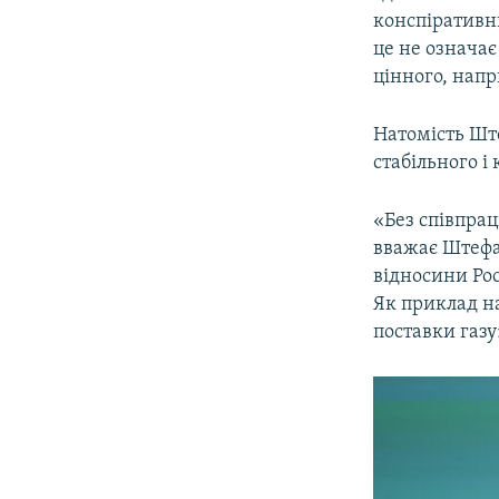
конспіративн
це не означає
цінного, напри
Натомість Ште
стабільного і
«Без співпрац
вважає Штефа
відносини Рос
Як приклад на
поставки газу