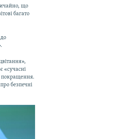
вичайно, що
ітові багато
 до
.
цвітання»,
є «сучасні
х покращення.
 про безпечні