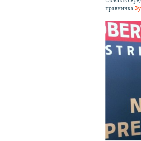
словаків сере
правничка
Зу