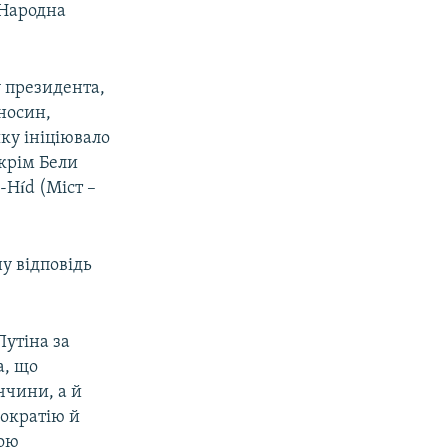
«Народна
у президента,
носин,
яку ініціювало
 крім Бели
-Híd (Міст –
ну відповідь
утіна за
а, що
ччини, а й
мократію й
кою