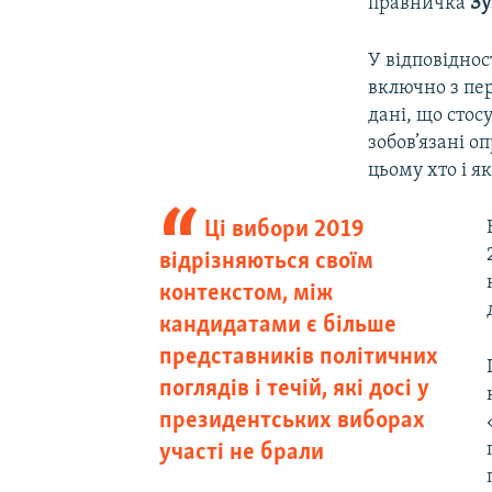
правничка
Зу
У відповіднос
включно з пе
дані, що стос
зобов’язані 
цьому хто і я
Ці вибори 2019
відрізняються своїм
контекстом, між
кандидатами є більше
представників політичних
поглядів і течій, які досі у
президентських виборах
участі не брали