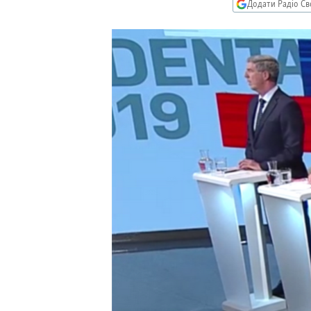
МУЛЬТИМЕДІА
Додати Радіо Св
ФОТО
СПЕЦПРОЄКТИ
ПОДКАСТИ