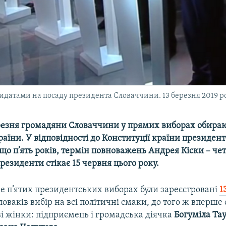
дидатами на посаду президента Словаччини. 13 березня 2019 р
ерезня громадяни Словаччини у прямих виборах обира
аїни. У відповідності до Конституції країни президен
що п’ять років, термін повноважень Андрея Кіски – че
резиденти стікає 15 червня цього року.
же п’ятих президентських виборах були зареєстровані
1
словаків вибір на всі політичні смаки, до того ж вперше
і жінки: підприємець і громадська діячка
Богуміла Та