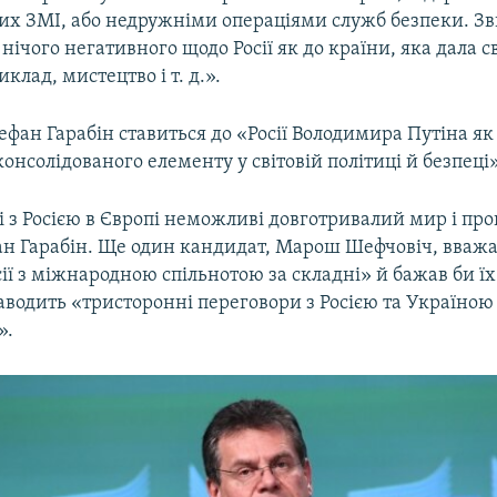
их ЗМІ, або недружніми операціями служб безпеки. З
 нічого негативного щодо Росії як до країни, яка дала св
клад, мистецтво і т. д.».
фан Гарабін ставиться до «Росії Володимира Путіна як
 консолідованого елементу у світовій політиці й безпеці»
і з Росією в Європі неможливі довготривалий мир і про
н Гарабін. Ще один кандидат, Марош Шефчовіч, вважа
ії з міжнародною спільнотою за складні» й бажав би ї
водить «тристоронні переговори з Росією та Україною
».