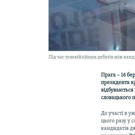
Під час телевійзійних дебатів між кан
Прага – 16 б
президента кр
відбуваються 
словацького п
До участі в у
цього разу у 
кандидатів дв