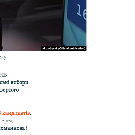
оку
ють
тські вибори
твертого
3 кандидатів
,
 серед
ухманнова
і