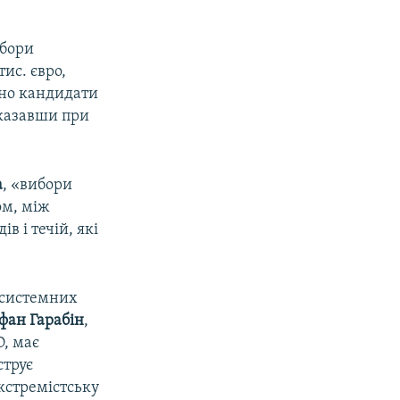
ибори
ис. євро,
йно кандидати
вказавши при
а
, «вибори
ом, між
в і течій, які
асистемних
фан Гарабін
,
О, має
струє
кстремістську