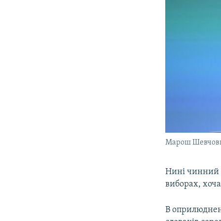
Марош Шевчович
Нині чинний
виборах, хоча
В оприлюднен