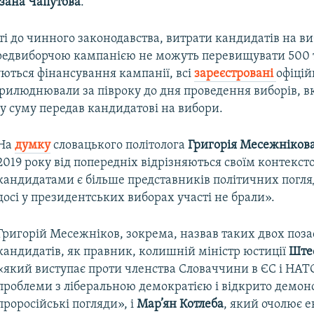
зана Чапутова
.
ті до чинного законодавства, витрати кандидатів на в
редвиборчою кампанією не можуть перевищувати 500 т
уються фінансування кампанії, всі
зареєстровані
офіці
оприлюднювали за півроку до дня проведення виборів, 
ку суму передав кандидатові на вибори.
На
думку
словацького політолога
Григорія Месежніков
2019 року від попередніх відрізняються своїм контекст
кандидатами є більше представників політичних погляді
досі у президентських виборах участі не брали».
Григорій Месежніков, зокрема, назвав таких двох поз
кандидатів, як правник, колишній міністр юстиції
Ште
«який виступає проти членства Словаччини в ЄС і НАТ
проблеми з ліберальною демократією і відкрито демон
проросійські погляди», і
Мар’ян Котлеба
, який очолює е