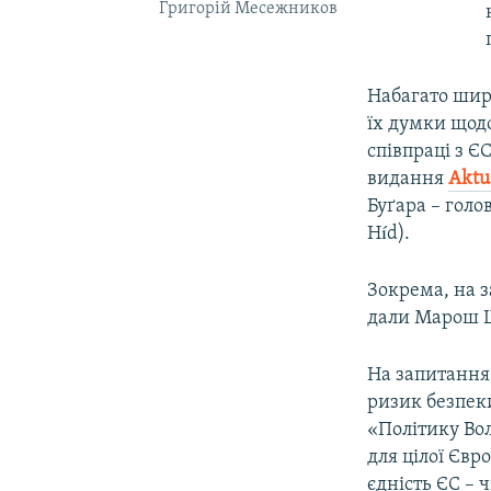
Григорій Месежников
Набагато ширш
їх думки щод
співпраці з Є
видання
Aktua
Буґара – голо
Híd).
Зокрема, на з
дали Марош Ш
На запитання
ризик безпек
«Політику Вол
для цілої Євр
єдність ЄС – 