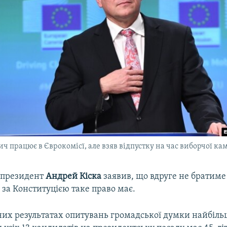
 працює в Єврокомісї, але взяв відпустку на час виборчої ка
 президент
Андрей Кіска
заявив, що вдруге не братиме 
 за Конституцією таке право має.
их результатах опитувань громадської думки найбіль