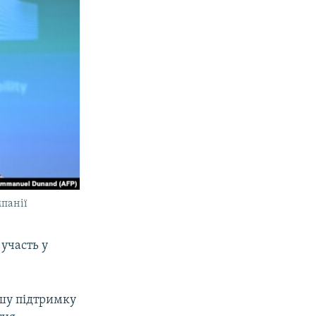
мпанії
участь у
шу підтримку