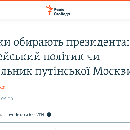
ки обирають президента:
ейський політик чи
льник путінської Москв
ька
, 09:00
ь
Читати без VPN