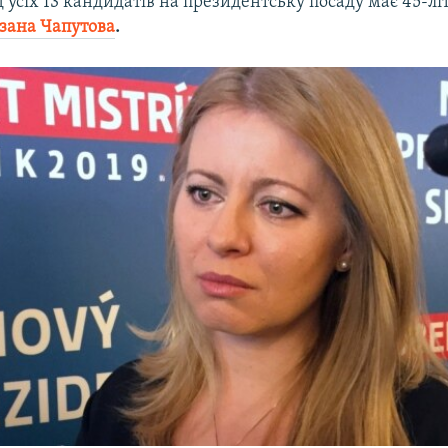
д усіх 13 кандидатів на президентську посаду має 45-лі
зана Чапутова
.