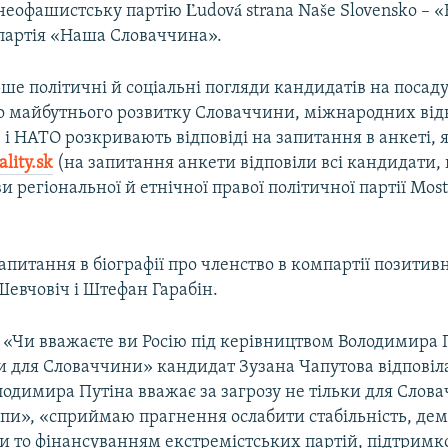
неофашистську партію Ľudová strana Naše Slovensko – 
партія «Наша Словаччина».
е політичні й соціальні погляди кандидатів на посад
о майбутнього розвитку Словаччини, міжнародних від
С і НАТО розкривають відповіді на запитання в анкеті, 
lity.sk
(на запитання анкети відповіли всі кандидати,
ви регіональної й етнічної правої політичної партії Most
апитання в біографії про членство в компартії позитив
евчовіч і Штефан Гарабін.
 «Чи вважаєте ви Росію під керівництвом Володимира П
и для Словаччини» кандидат Зузана Чапутова відповіл
одимира Путіна вважає за загрозу не тільки для Слова
опи», «сприймаю прагнення ослабити стабільність, де
чи то фінансуванням екстремістських партій, підтрим