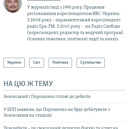
У журналістиці з 1995 року. Працював
регіональним кореспондентом BBC-Україна.
З 2008 року – парламентський кореспондент
радіо Ера-FM. З 2010 року – на Радіо Свобода
(кореспондент, редактор та ведучий програм).
Основна тематика: політичні події та аналіз.
Україна
Світ
Політика
Суспільство
НА ЦЮ Ж ТЕМУ
Зеленський і Порошенко готові до дебатів
У БПП заявили, що Порошенко не буде дебатувати з
Зеленським на стадіоні
Теледебати – це своєрідний детектор брехні та іспит на