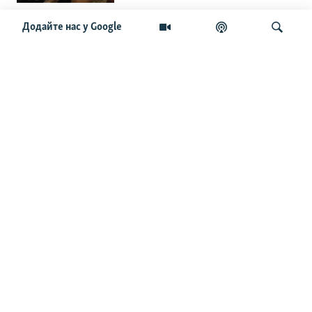
Додайте нас у Google
«Повільне прогризання». Армія
РФ готується до нового етапу
наступу на Слов’янськ та
Краматорськ?
Шукати
«Історія ще раз сміється з
Навроцького». Одним з перших
кавалерів Ордена Білого Орла був
Іван Мазепа
Від ейфорії до небажання жити.
Що відбувається з людьми після
звільнення із російського полону
Чоловік загинув і вона пішла на
фронт. «Це помста» – каже
операторка FPV «Білка»