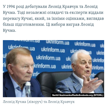
У 1994 році дебатували Леонід Кравчук та Леонід
Кучма. Тоді незалежні оглядачі та експерти віддали
перевагу Кучмі, який, за їхніми оцінками, виглядав
більш підготовленим. Ці вибори виграв Леонід
Кучма.
Леонід Кучма (ліворуч) та Леонід Кравчук