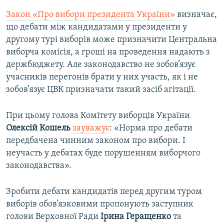
Закон «Про вибори президента України»
визначає,
що дебати між кандидатами у президенти у
другому турі виборів може призначити Центральна
виборча комісія, а гроші на проведення надають з
держбюджету. Але законодавство не зобов’язує
учасників перегонів брати у них участь, як і не
зобов’язує ЦВК призначати такий засіб агітації.
При цьому голова Комітету виборців України
Олексій Кошель
зауважує
: «Норма про дебати
передбачена чинним законом про вибори. І
неучасть у дебатах буде порушенням виборчого
законодавства».
Зробити дебати кандидатів перед другим туром
виборів обов’язковими пропонують заступник
голови Верховної Ради
Ірина Геращенко
та