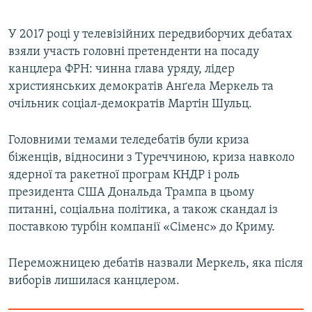
У 2017 році у телевізійних перед­виборчих дебатах
взяли участь головні претенденти на посаду
канцлера ФРН: чинна глава уряду, лідер
християнських демократів Анґела Меркель та
очільник соціал-демократів Мартін Шульц.
Головними темами теледебатів були криза
біженців, відносини з Туреччиною, криза навколо
ядерної та ракетної програм КНДР і роль
президента США Дональда Трампа в цьому
питанні, соціальна політика, а також скандал із
поставкою турбін компанії «Сіменс» до Криму.
Переможницею дебатів назвали Меркель, яка після
виборів лишилася канцлером.