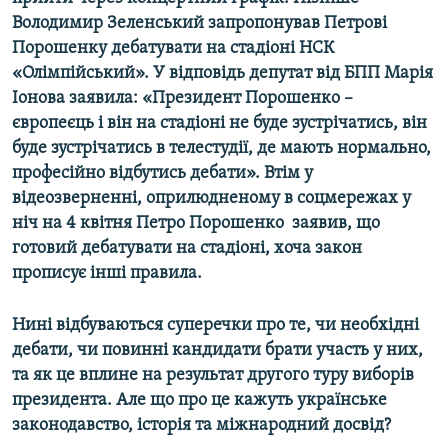
Усі сайти RFE/RL
Володимир Зеленський запропонував Петрові
Порошенку дебатувати на стадіоні НСК
«Олімпійський». У відповідь депутат від БПП Марія
Іонова заявила: «Президент Порошенко –
європеєць і він на стадіоні не буде зустрічатись, він
буде зустрічатись в телестудії, де мають нормально,
професійно відбутись дебати». Втім у
відеозверненні, оприлюдненому в соцмережах у
ніч на 4 квітня​ Петро Порошенко ​ заявив, що
готовий дебатувати на стадіоні, хоча закон
прописує інші правила.
Нині відбуваються суперечки про те, чи необхідні
дебати, чи повинні кандидати брати участь у них,
та як це вплине на результат другого туру виборів
президента. Але що про це кажуть українське
законодавство, історія та міжнародний досвід?