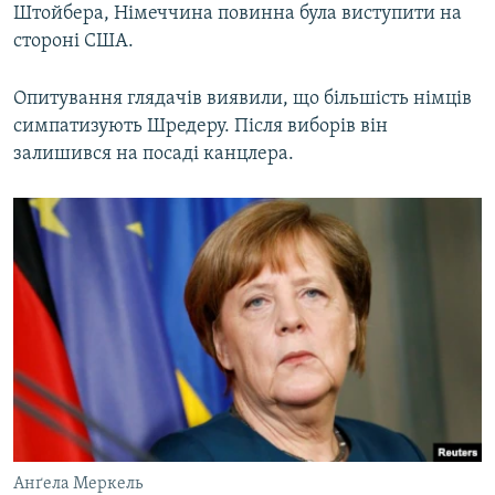
Штойбера, Німеччина повинна була виступити на
стороні США.
Опитування глядачів виявили, що більшість німців
симпатизують Шредеру. Після виборів він
залишився на посаді канцлера.
Анґела Меркель