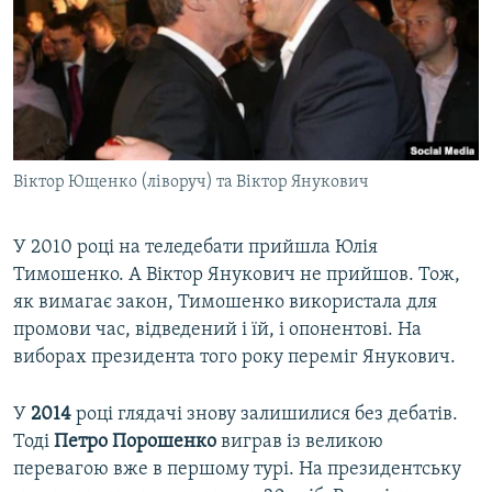
Віктор Ющенко (ліворуч) та Віктор Янукович
У 2010 році на теледебати прийшла Юлія
Тимошенко. А Віктор Янукович не прийшов. Тож,
як вимагає закон, Тимошенко використала для
промови час, відведений і їй, і опонентові. На
виборах президента того року переміг Янукович.
У
2014
році глядачі знову залишилися без дебатів.
Тоді
Петро Порошенко
виграв із великою
перевагою вже в першому турі. На президентську