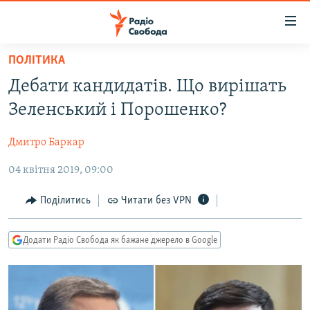
Доступність
посилання
Перейти
ПОЛІТИКА
до
РАДІО СВОБОДА – 70 РОКІВ
Дебати кандидатів. Що вирішать
основного
ВСЕ ЗА ДОБУ
матеріалу
Зеленський і Порошенко?
СТАТТІ
Перейти
до
Дмитро Баркар
ВІЙНА
ПОЛІТИКА
основної
04 квітня 2019, 09:00
РОСІЙСЬКА «ФІЛЬТРАЦІЯ»
ЕКОНОМІКА
навігації
Перейти
ДОНБАС.РЕАЛІЇ
СУСПІЛЬСТВО
Поділитись
Читати без VPN
до
КРИМ.РЕАЛІЇ
КУЛЬТУРА
пошуку
Додати Радіо Свобода як бажане джерело в Google
ТИ ЯК?
СПОРТ
СХЕМИ
УКРАЇНА
КИТАЙ.ВИКЛИКИ
СВІТ