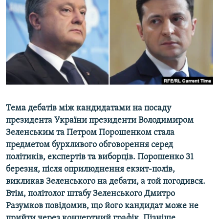
МУЛЬТИМЕДІА
ФОТО
СПЕЦПРОЄКТИ
ПОДКАСТИ
КРИМ РЕАЛІЇ
РУС
Тема дебатів між кандидатами на посаду
УКР
президента України президенти Володимиром
Зеленським та Петром Порошенком стала
КТАТ
предметом бурхливого обговорення серед
політиків, експертів та виборців. Порошенко 31
ДОЛУЧАЙСЯ!
березня, після оприлюднення екзит-полів,
викликав Зеленського на дебати, а той погодився.
Втім, політолог штабу Зеленського Дмитро
Разумков повідомив, що його кандидат може не
прийти через концертний графік. Пізніше