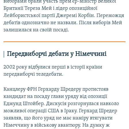
виборами брали участь прем'єр-міністр Великої
Британії Тереза Мей і лідер опозиційної
Лейбористської партії Джеремі Корбін. Переможця
дебатів однозначно не назвали. Після виборів Мей
залишилася на своїй посаді.
Передвиборчі дебати у Німеччині
2002 року відбулися перші в історії країни
передвиборчі теледебати.
Канцлеру ФРН Герхарду Шредеру протистояв
кандидат на посаду глави уряду від опозиції
Едмунд Штойбер. Дискусія розгорнулася навколо
можливої операції США в Іраку. Герхард Шредер
заявляв, що його уряд не має наміру втягувати
Німеччину в військову авантюру. На думку ж