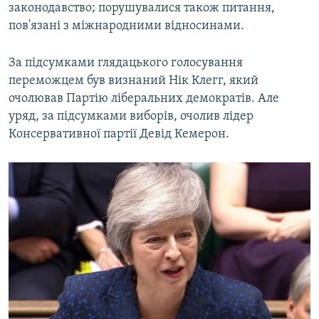
законодавство; порушувалися також питання,
пов'язані з міжнародними відносинами.
За підсумками глядацького голосування
переможцем був визнаний Нік Клегг, який
очолював Партію ліберальних демократів. Але
уряд, за підсумками виборів, очолив лідер
Консервативної партії Девід Кемерон.