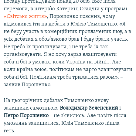
посаду претендувало понад 20 осіб. Вже після
перемоги, в інтерв’ю Катерині Осадчій у програмі
«Світське життя»
, Порошенко пояснив, чому
відмовився іти на дебати з Юлією Тимошенко. «Я
не беру участь в комерційних проплачених шоу, а в
усіх дебатах я обов'язково брав і буду брати участь.
Не треба їх проплачувати, і не треба їх так
організовувати. Я не хочу зараз влаштовувати
собачі бої в умовах, коли Україна на війні… Але
коли країна воює, політикам не варто влаштовувати
собачі бої. Політикам треба триматися разом», –
заявив Порошенко.
На цьогорічних дебатах Тимошенко знову
залишили самотньою.
Володимир
Зеленський
і
Петро Порошенко
‒ не з’явились. Але навіть після
умовлянь залишитися, Юлія Тимошенко пішла
геть.