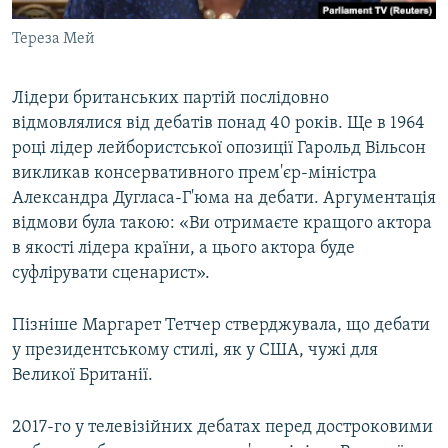
Тереза Мей
Лідери британських партій послідовно
відмовлялися від дебатів понад 40 років. Ще в 1964
році лідер лейбористської опозиції Гарольд Вільсон
викликав консервативного прем'єр-міністра
Александра Дугласа-Г'юма на дебати. Аргументація
відмови була такою: «Ви отримаєте кращого актора
в якості лідера країни, а цього актора буде
суфлірувати сценарист».
Пізніше Маргарет Тетчер стверджувала, що дебати
у президентському стилі, як у США, чужі для
Великої Британії.
2017-го у телевізійних дебатах перед достроковими