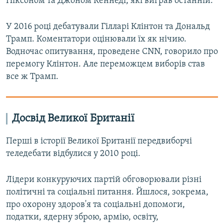
Ніксоном та Джоном Кеннеді, які виграв останній.
У 2016 році дебатували Гілларі Клінтон та Дональд
Трамп. Коментатори оцінювали їх як нічию.
Водночас опитування, проведене CNN, говорило про
перемогу Клінтон. Але переможцем виборів став
все ж Трамп.
Досвід Великої Британії
Перші в історії Великої Британії передвиборчі
теледебати відбулися у 2010 році.
Лідери конкуруючих партій обговорювали різні
політичні та соціальні питання. Йшлося, зокрема,
про охорону здоров'я та соціальні допомоги,
податки, ядерну зброю, армію, освіту,