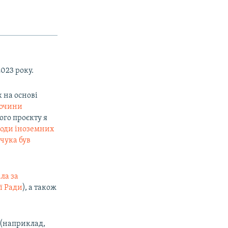
2023 року.
к на основі
лочини
ого проєкту я
оди іноземних
чука був
ла за
ї Ради
), а також
 (наприклад,