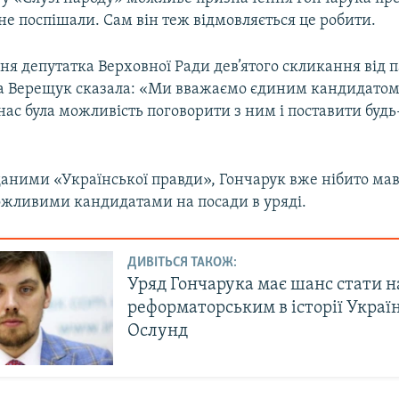
е поспішали. Сам він теж відмовляється це робити.
ня депутатка Верховної Ради дев’ятого скликання від п
а Верещук сказала: «Ми вважаємо єдиним кандидатом
нас була можливість поговорити з ним і поставити будь
даними «Української правди», Гончарук вже нібито мав
можливими кандидатами на посади в уряді.
ДИВІТЬСЯ ТАКОЖ:
Уряд Гончарука має шанс стати 
реформаторським в історії Украї
Ослунд