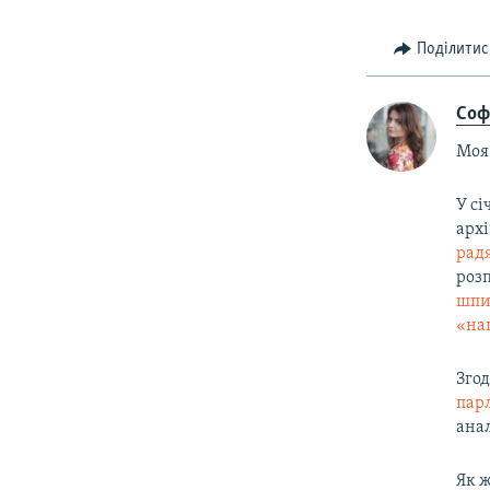
Поділитис
Соф
Моя 
У сі
арх
рад
роз
шпи
«на
Зго
пар
анал
Як ж