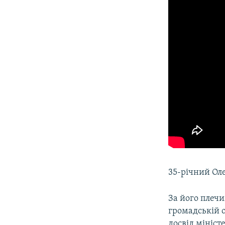
35-річний Оле
За його плечи
громадській о
досвід мініст