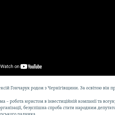
ксій Гончарук родом з Чернігівщини. За освітою він п
ма – робота юристом в інвестиційній компанії та всеук
рганізації, безуспішна спроба стати народним депутат
ерського радника.