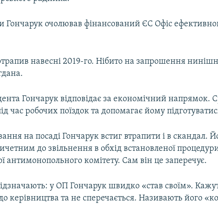
ки Гончарук очолював фінансований ЄС Офіс ефективно
отрапив навесні 2019-го. Нібито на запрошення нинішн
гдана.
идента Гончарук відповідає за економічний напрямок. 
ід час робочих поїздок та допомагає йому підготуватис
вання на посаді Гончарук встиг втрапити і в скандал. Й
ичетним до звільнення в обхід встановленої процедур
 антимонопольного комітету. Сам він це заперечує.
ідзначають: у ОП Гончарук швидко «став своїм». Кажу
 до керівництва та не сперечається. Називають його 