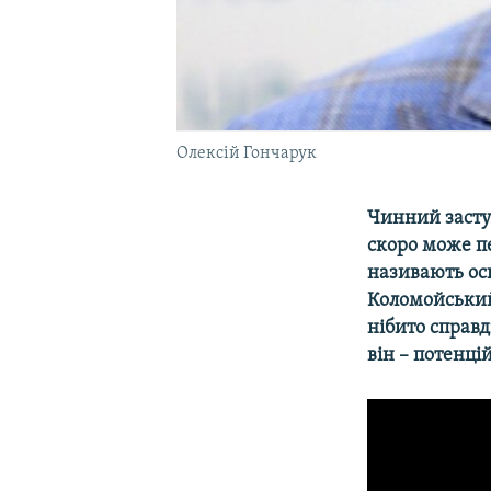
Олексій Гончарук
Чинний засту
скоро може пе
називають ось
Коломойський
нібито справд
він – потенц