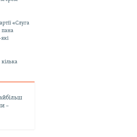
артії «Слуга
 пана
-які
 кілька
найбільш
ни –