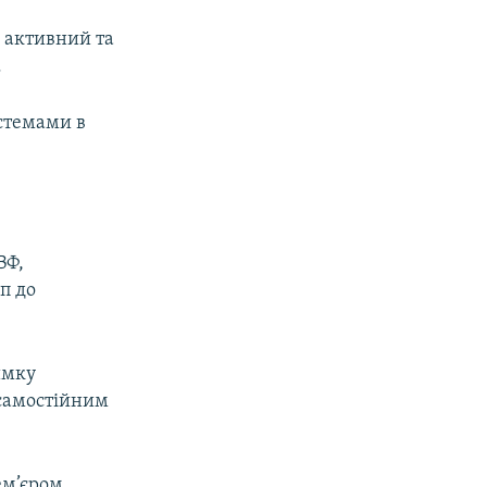
н активний та
.
истемами в
ВФ,
п до
имку
 самостійним
ем’єром