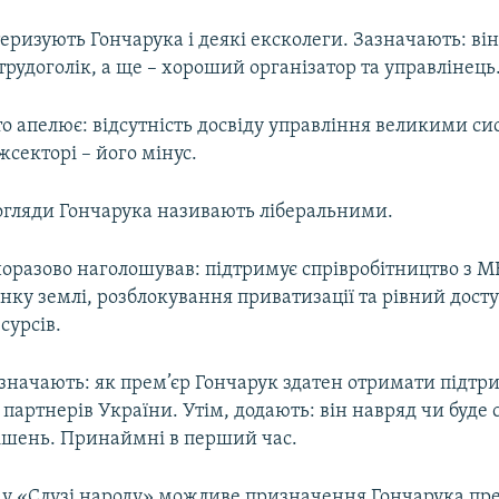
ризують Гончарука і деякі ексколеги. Зазначають: ві
трудоголік, а ще – хороший організатор та управлінець
о апелює: відсутність досвіду управління великими с
жсекторі – його мінус.
огляди Гончарука називають ліберальними.
норазово наголошував: підтримує спрівробітництво з М
нку землі, розблокування приватизації та рівний досту
сурсів.
азначають: як прем’єр Гончарук здатен отримати підтр
партнерів України. Утім, додають: він навряд чи буде
рішень. Принаймні в перший час.
 у «Слузі народу» можливе призначення Гончарука пр