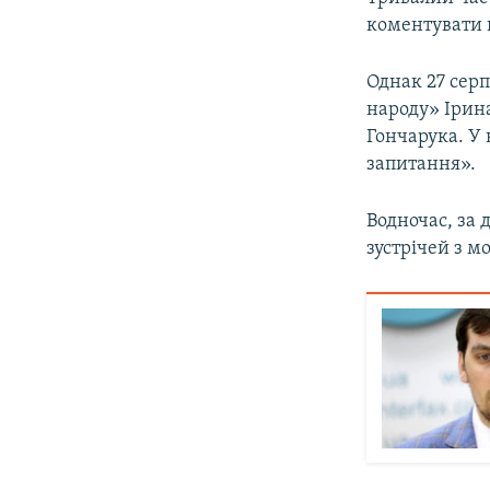
коментувати н
Однак 27 серп
народу» Ірин
Гончарука. У 
запитання».
Водночас, за 
зустрічей з 