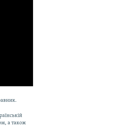
равник.
раїнській
ом, а також