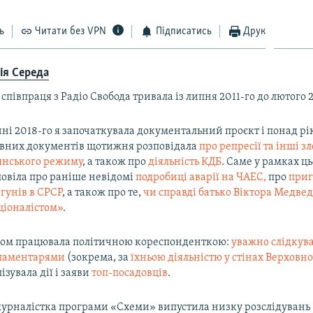
ь
Читати без VPN
Підписатись
Друк
ія Середа
співпраця з Радіо Свобода тривала із липня 2011-го до лютого 
чні 2018-го я започаткувала документальний проєкт і понад рі
івних документів щотижня розповідала
про репресії та інші з
янського режиму
, а також про
діяльність КДБ
. Саме у рамках ць
повіла про раніше невідомі
подробиці аварії на ЧАЕС,
про
приг
гунів в СРСР
, а також про те,
чи справді батько Віктора Медвед
ціоналістом»
.
дом працювала політичною кореспонденткою:
уважно слідкува
ламентарями
(зокрема, за
їхньою діяльністю у стінах Верховно
ізувала дії і заяви
топ-посадовців
.
урналістка програми ​«Схеми»​ випустила низку розслідувань