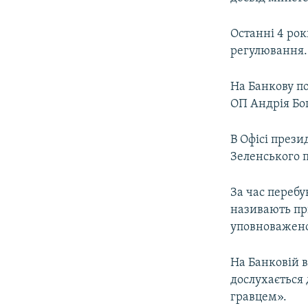
Останні 4 ро
регулювання.
На Банкову п
ОП Андрія Бо
В Офісі през
Зеленського п
За час перебу
називають пр
уповноваженої
На Банковій в
дослухається
гравцем».