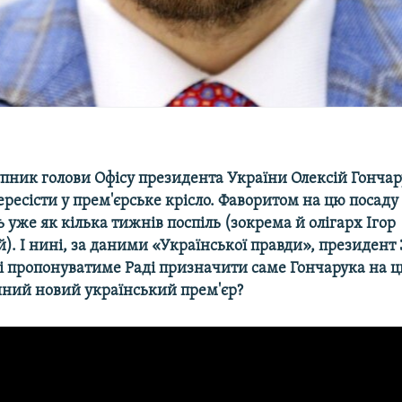
пник голови Офісу президента України Олексій Гончар
ресісти у прем'єрське крісло. Фаворитом на цю посаду
 уже як кілька тижнів поспіль (зокрема й олігарх Ігор
). І нині, за даними «Української правди», президент
і пропонуватиме Раді призначити саме Гончарука на ц
ійний новий український прем'єр?