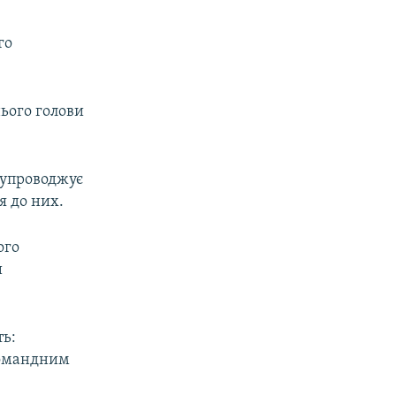
го
ього голови
Супроводжує
я до них.
ого
и
ть:
«командним