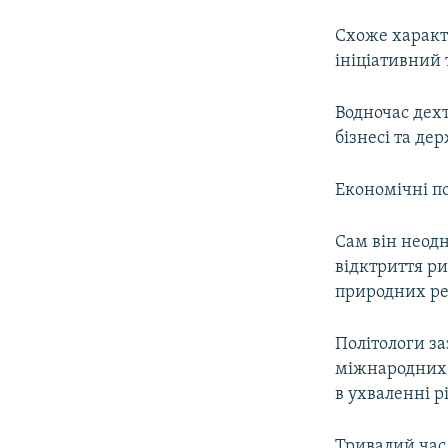
Схоже характе
ініціативний 
Водночас дехт
бізнесі та дер
Економічні п
Сам він неод
відктриття ри
природних ре
Політологи з
міжнародних 
в ухваленні 
Тривалий час