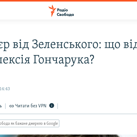
р від Зеленського: що в
лексія Гончарука?
14:43
ь
Читати без VPN
обода як бажане джерело в Google