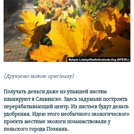
КИТАЙ.ВИКЛИКИ
МУЛЬТИМЕДІА
ФОТО
СПЕЦПРОЄКТИ
ПОДКАСТИ
КРИМ РЕАЛІЇ
РУС
(Друкуємо мовою оригіналу)
УКР
Получать деньги даже из упавшей листвы
КТАТ
планируют в Славянске. Здесь задумали построить
перерабатывающий центр. Из листьев будут делать
ДОЛУЧАЙСЯ!
удобрения. Идею этого необычного экологического
проекта местные экологи позаимствовали у
польского города Познань.