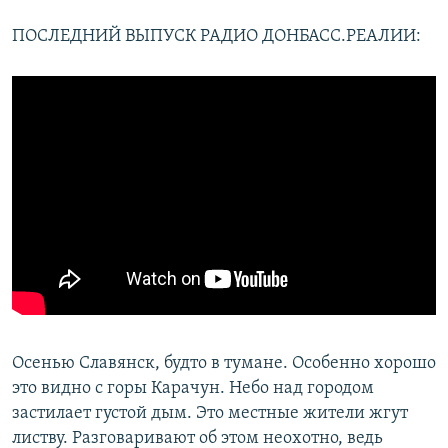
ПОСЛЕДНИЙ ВЫПУСК РАДИО ДОНБАСС.РЕАЛИИ:
Усі сайти RFE/RL
Осенью Славянск, будто в тумане. Особенно хорошо
это видно с горы Карачун. Небо над городом
застилает густой дым. Это местные жители жгут
листву. Разговаривают об этом неохотно, ведь