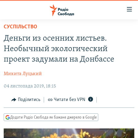
Доступність
посилання
Перейти
СУСПІЛЬСТВО
до
РАДІО СВОБОДА – 70 РОКІВ
Деньги из осенних листьев.
основного
ВСЕ ЗА ДОБУ
матеріалу
Необычный экологический
СТАТТІ
Перейти
проект задумали на Донбассе
до
ВІЙНА
ПОЛІТИКА
основної
Микита Луцький
РОСІЙСЬКА «ФІЛЬТРАЦІЯ»
ЕКОНОМІКА
навігації
Перейти
04 листопада 2019, 18:15
ДОНБАС.РЕАЛІЇ
СУСПІЛЬСТВО
до
КРИМ.РЕАЛІЇ
КУЛЬТУРА
Поділитись
Читати без VPN
пошуку
ТИ ЯК?
СПОРТ
Додати Радіо Свобода як бажане джерело в Google
СХЕМИ
УКРАЇНА
ПРИАЗОВ’Я
СВІТ