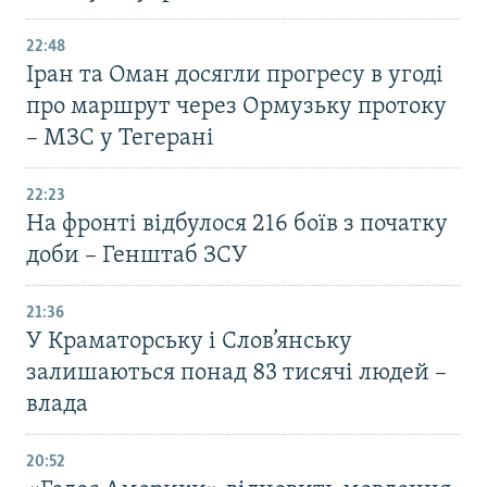
22:48
Іран та Оман досягли прогресу в угоді
про маршрут через Ормузьку протоку
– МЗС у Тегерані
22:23
На фронті відбулося 216 боїв з початку
доби – Генштаб ЗСУ
21:36
У Краматорську і Слов’янську
залишаються понад 83 тисячі людей –
влада
20:52