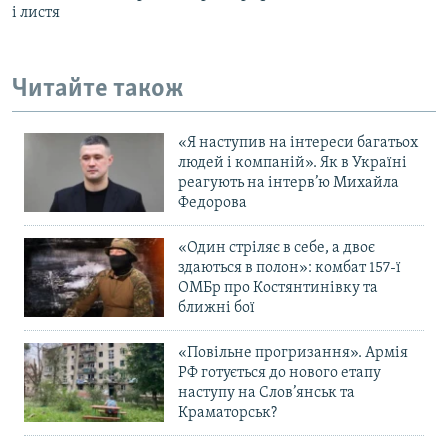
і листя
Читайте також
«Я наступив на інтереси багатьох
людей і компаній». Як в Україні
реагують на інтерв’ю Михайла
Федорова
«Один стріляє в себе, а двоє
здаються в полон»: комбат 157-ї
ОМБр про Костянтинівку та
ближні бої
«Повільне прогризання». Армія
РФ готується до нового етапу
наступу на Слов’янськ та
Краматорськ?