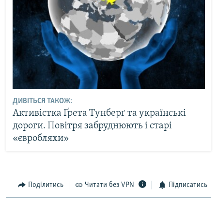
ДИВІТЬСЯ ТАКОЖ:
Активістка Ґрета Тунберґ та українські
дороги. Повітря забруднюють і старі
«євробляхи»
Поділитись
Читати без VPN
Підписатись