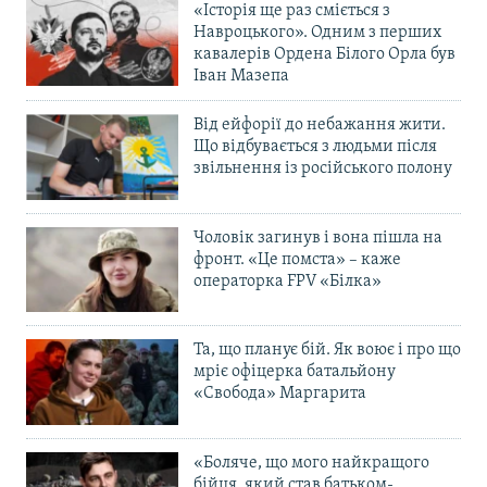
«Історія ще раз сміється з
Навроцького». Одним з перших
кавалерів Ордена Білого Орла був
Іван Мазепа
Від ейфорії до небажання жити.
Що відбувається з людьми після
звільнення із російського полону
Чоловік загинув і вона пішла на
фронт. «Це помста» – каже
операторка FPV «Білка»
Та, що планує бій. Як воює і про що
мріє офіцерка батальйону
«Свобода» Маргарита
«Боляче, що мого найкращого
бійця, який став батьком-