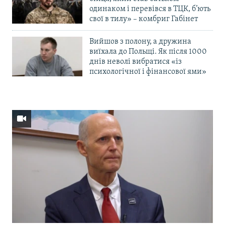
одинаком і перевівся в ТЦК, б’ють
свої в тилу» – комбриг Габінет
Вийшов з полону, а дружина
виїхала до Польщі. Як після 1000
днів неволі вибратися «із
психологічної і фінансової ями»