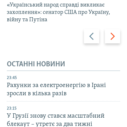
«Український народ справді викликає
захоплення»: сенатор США про Україну,
війну та Путіна
Назад
Вперед
ОСТАННІ НОВИНИ
23:45
Рахунки за електроенергію в Ірані
зросли в кілька разів
23:15
У Грузії знову стався масштабний
блекаут – утретє за два тижні