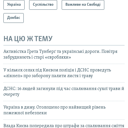
Україна
Суспільство
Важливе на Свободі
Донбас
НА ЦЮ Ж ТЕМУ
Активістка Ґрета Тунберґ та українські дороги. Повітря
забруднюють і старі «євробляхи»
У кількох селах під Києвом поліція і ДСНС проведуть
«лікнеп» про заборону палити листя і траву
ДСНС: 16 людей загинули під час спалювання сухої трави й
очерету
Україна в диму. Оголошено про найвищий рівень
пожежної небезпеки
Влада Києва попередила про штрафи за спалювання сміття