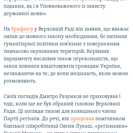
подання, як і в Уповноваженого із захисту
державної мови».
На
брифінгу
у Верховній Раді він заявив, що вважає
зміни до мовного закону необхідними, бо питання
гуманітарної політики пов’язане з поверненням
тимчасово окупованих територій. Керівник
парламенту висловив також переконаність, що
закон повинен влаштовувати громадян України,
незважаючи на те, де вони мешкають, якою мовою
розмовляють.
Своїх поглядів Дмитро Разумков не приховував і
тоді, коли ще не був обраний головою Верховної
Ради. Ці погляди типові для колишнього члена
Партії регіонів. До речі, він
працював
помічником
близької співробітниці Олени Лукаш, «регіоналки»