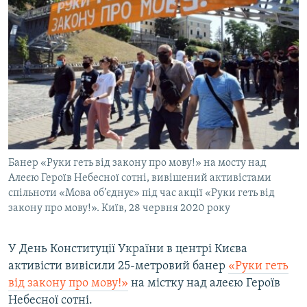
Банер «Руки геть від закону про мову!» на мосту над
Алеєю Героїв Небесної сотні, вивішений активістами
спільноти «Мова об’єднує» під час акції «Руки геть від
закону про мову!». Київ, 28 червня 2020 року
У День Конституції України в центрі Києва
активісти вивісили 25-метровий банер
«Руки геть
від закону про мову!»
на містку над алеєю Героїв
Небесної сотні.