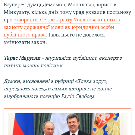
Всупереч думці Демської, Монахової, юристів
Мінкульту, кілька днів тому уряд ухвалив постанову
про
створення Секретаріату Уповноваженого із
захисту державної мови як юридичної особи
публічного права
. І для цього не довелося
змінювати закон.
Тарас Марусик
– журналіст, публіцист, експерт з
питань мовної політики
Думки, висловлені в рубриці «Точка зору»,
передають погляди самих авторів і не конче
відображають позицію Радіо Свобода