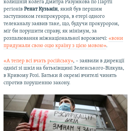
колишній колега Дмитра Разумкова по Партії
регіонів
Ренат Кузьмін
, який був першим
заступником генпрокурора, в етері одного
телеканалу заявив таке, що, будучи прокурором,
міг би порушити справу, як мінімум, за
розпалювання міжнаціональної ворожнечі:
«вони
придумали свою оцю країну з цією мовою»
.
«А тепер всі вчать російську»
, – заявили в дирекції
однієї зі шкіл на батьківщині Зеленського-Вілкула,
в Кривому Розі. Батьки й окремі вчителі чинять
спротив порушенню закону.​