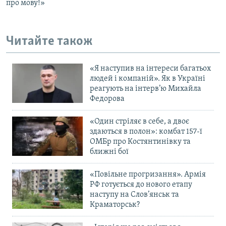
про мову!»
Читайте також
«Я наступив на інтереси багатьох
людей і компаній». Як в Україні
реагують на інтерв’ю Михайла
Федорова
«Один стріляє в себе, а двоє
здаються в полон»: комбат 157-ї
ОМБр про Костянтинівку та
ближні бої
«Повільне прогризання». Армія
РФ готується до нового етапу
наступу на Слов’янськ та
Краматорськ?