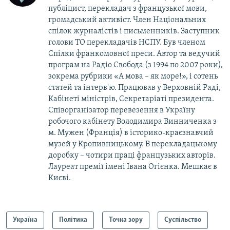
публіцист, перекладач з французької мови,
громадський активіст. Член Національних
спілок журналістів і письменників. Заступник
голови ТО перекладачів НСПУ. Був членом
Спілки франкомовної преси. Автор та ведучий
програм на Радіо Свобода (з 1994 по 2007 роки),
зокрема рубрики «А мова – як море!», і сотень
статей та інтерв'ю. Працював у Верховній Раді,
Кабінеті міністрів, Секретаріаті президента.
Співорганізатор перевезення в Україну
робочого кабінету Володимира Винниченка з
м. Мужен (Франція) в історико-краєзнавчий
музей у Кропивницькому. В перекладацькому
доробку – чотири праці французьких авторів.
Лауреат премії імені Івана Огієнка. Мешкає в
Києві.
Україна
Політика
Точка зору
Суспільство