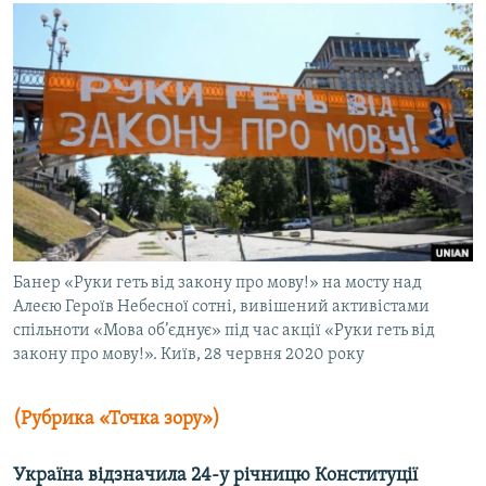
МУЛЬТИМЕДІА
ФОТО
СПЕЦПРОЄКТИ
ПОДКАСТИ
КРИМ РЕАЛІЇ
РУС
УКР
Банер «Руки геть від закону про мову!» на мосту над
КТАТ
Алеєю Героїв Небесної сотні, вивішений активістами
спільноти «Мова об’єднує» під час акції «Руки геть від
закону про мову!». Київ, 28 червня 2020 року
ДОЛУЧАЙСЯ!
(Рубрика «Точка зору»)
Україна відзначила 24-у річницю Конституції