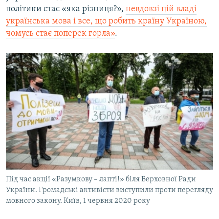
політики стає «яка різниця?»,
невдовзі цій владі
українська мова і все, що робить країну Україною,
чомусь стає поперек горла»
.
Під час акції «Разумкову – лапті!» біля Верховної Ради
України. Громадські активісти виступили проти перегляду
мовного закону. Київ, 1 червня 2020 року