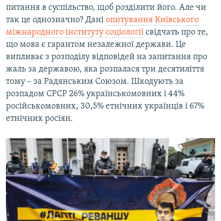
питання в суспільство, щоб розділити його. Але чи
так це однозначно? Дані
опитування Київського
міжнародного інституту соціології
свідчать про те,
що мова є гарантом незалежної держави. Це
випливає з розподілу відповідей на запитання про
жаль за державою, яка розпалася три десятиліття
тому – за Радянським Союзом. Шкодують за
розпадом СРСР 26% українськомовних і 44%
російськомовних, 30,5% етнічних українців і 67%
етнічних росіян.