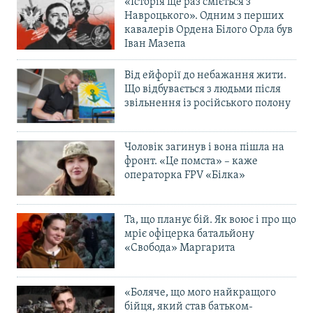
«Історія ще раз сміється з
Навроцького». Одним з перших
кавалерів Ордена Білого Орла був
Іван Мазепа
Від ейфорії до небажання жити.
Що відбувається з людьми після
звільнення із російського полону
Чоловік загинув і вона пішла на
фронт. «Це помста» – каже
операторка FPV «Білка»
Та, що планує бій. Як воює і про що
мріє офіцерка батальйону
«Свобода» Маргарита
«Боляче, що мого найкращого
бійця, який став батьком-