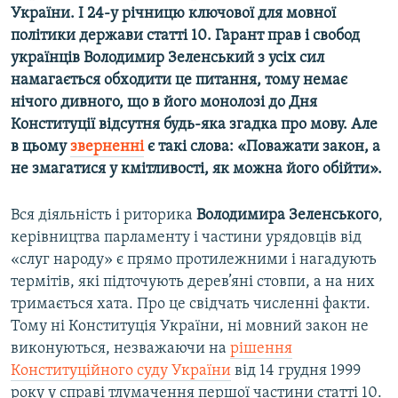
України. І 24-у річницю ключової для мовної
Усі сайти RFE/RL
політики держави статті 10. Гарант прав і свобод
українців Володимир Зеленський з усіх сил
намагається обходити це питання, тому немає
нічого дивного, що в його монолозі до Дня
Конституції відсутня будь-яка згадка про мову. Але
в цьому
зверненні
є такі слова: «Поважати закон, а
не змагатися у кмітливості, як можна його обійти».
Вся діяльність і риторика
Володимира Зеленського
,
керівництва парламенту і частини урядовців від
«слуг народу» є прямо протилежними і нагадують
термітів, які підточують дерев’яні стовпи, а на них
тримається хата. Про це свідчать численні факти.
Тому ні Конституція України, ні мовний закон не
виконуються, незважаючи на
рішення
Конституційного суду України
від 14 грудня 1999
року у справі тлумачення першої частини статті 10.