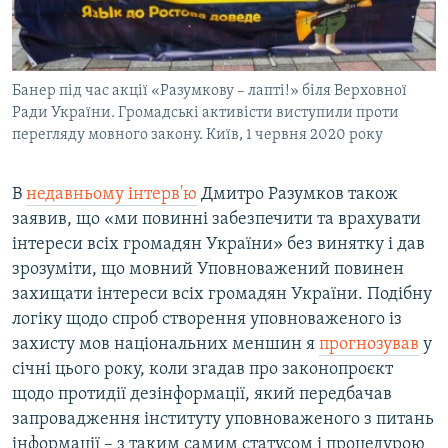
Банер під час акції «Разумкову – лапті!» біля Верховної
Ради України. Громадські активісти виступили проти
перегляду мовного закону. Київ, 1 червня 2020 року
В
недавньому інтерв'ю
Дмитро Разумков також
заявив, що «ми повинні забезпечити та врахувати
інтереси всіх громадян України» без винятку і дав
зрозуміти, що мовний Уповноважений повинен
захищати інтереси всіх громадян України. Подібну
логіку щодо спроб створення уповноваженого із
захисту мов національних меншин я
прогнозував
у
січні цього року, коли згадав про законопроєкт
щодо протидії дезінформації, який передбачав
запровадження інституту уповноваженого з питань
інформації – з таким самим статусом і процедурою