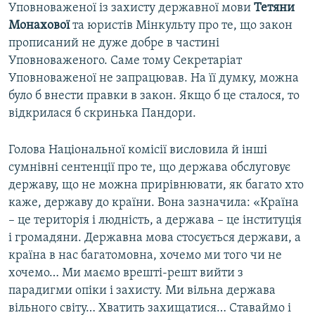
Уповноваженої із захисту державної мови
Тетяни
Монахової
та юристів Мінкульту про те, що закон
прописаний не дуже добре в частині
Уповноваженого. Саме тому Секретаріат
Уповноваженої не запрацював. На її думку, можна
було б внести правки в закон. Якщо б це сталося, то
відкрилася б скринька Пандори.
Голова Національної комісії висловила й інші
сумнівні сентенції про те, що держава обслуговує
державу, що не можна прирівнювати, як багато хто
каже, державу до країни. Вона зазначила: «Країна
– це територія і людність, а держава – це інституція
і громадяни. Державна мова стосується держави, а
країна в нас багатомовна, хочемо ми того чи не
хочемо… Ми маємо врешті-решт вийти з
парадигми опіки і захисту. Ми вільна держава
вільного світу… Хватить захищатися… Ставаймо і