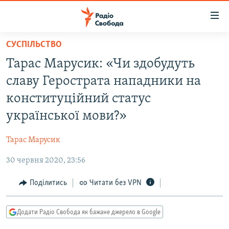
Доступність
посилання
Перейти
СУСПІЛЬСТВО
до
РАДІО СВОБОДА – 70 РОКІВ
Тарас Марусик: «Чи здобудуть
основного
ВСЕ ЗА ДОБУ
матеріалу
славу Герострата нападники на
СТАТТІ
Перейти
конституційний статус
до
ВІЙНА
ПОЛІТИКА
української мови?»
основної
РОСІЙСЬКА «ФІЛЬТРАЦІЯ»
ЕКОНОМІКА
навігації
Тарас Марусик
Перейти
ДОНБАС.РЕАЛІЇ
СУСПІЛЬСТВО
до
30 червня 2020, 23:56
КРИМ.РЕАЛІЇ
КУЛЬТУРА
пошуку
ТИ ЯК?
Поділитись
Читати без VPN
СПОРТ
СХЕМИ
УКРАЇНА
Додати Радіо Свобода як бажане джерело в Google
КИТАЙ.ВИКЛИКИ
СВІТ