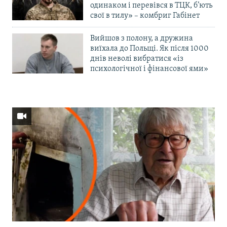
одинаком і перевівся в ТЦК, б’ють
свої в тилу» – комбриг Габінет
Вийшов з полону, а дружина
виїхала до Польщі. Як після 1000
днів неволі вибратися «із
психологічної і фінансової ями»