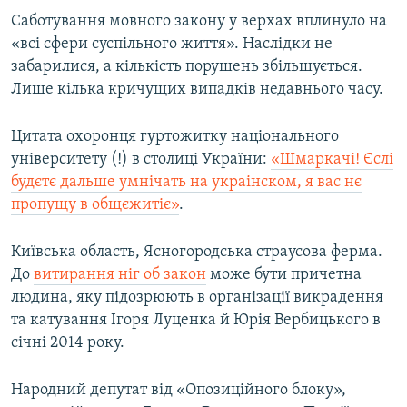
Саботування мовного закону у верхах вплинуло на
«всі сфери суспільного життя». Наслідки не
забарилися, а кількість порушень збільшується.
Лише кілька кричущих випадків недавнього часу.
Цитата охоронця гуртожитку національного
університету (!) в столиці України:
«Шмаркачі! Єслі
будєтє дальше умнічать на украінском, я вас нє
пропущу в общєжитіє»
.
Київська область, Ясногородська страусова ферма.
До
витирання ніг об закон
може бути причетна
людина, яку підозрюють в організації викрадення
та катування Ігоря Луценка й Юрія Вербицького в
січні 2014 року.
Народний депутат від «Опозиційного блоку»,