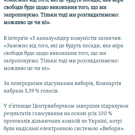
«Залежно вiд того, якi це будуть посади, яка мiра
МУЛЬТИМЕДІА
свободи буде щодо виконання того, що ми
запропонуємо. Тiльки тодi ми розглядатимемо:
ФОТО
можливо це чи нi».
СПЕЦПРОЄКТИ
ПОДКАСТИ
В інтерв’ю «5 каналу»лідер комуністів зазначив:
«Залежно вiд того, якi це будуть посади, яка мiра
свободи буде щодо виконання того, що ми
КРИМ РЕАЛІЇ
запропонуємо. Тiльки тодi ми розглядатимемо:
РУС
можливо це чи нi».
УКР
За попереднiми пiдсумками виборiв, Компартiя
КТАТ
набрала 5,39 % голосiв.
ДОЛУЧАЙСЯ!
У п’ятницю Центрвиборчком завершив підрахунок
результатів голосування на основі усіх 100 %
протоколів дільничних комісій по Україні, котрі
були надіслані електронною системою «Вибори».