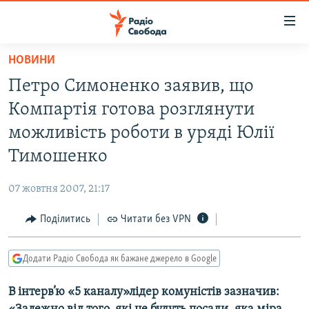
Доступність
посилання
Перейти
НОВИНИ
до
РАДІО СВОБОДА – 70 РОКІВ
Петро Симоненко заявив, що
основного
ВСЕ ЗА ДОБУ
матеріалу
Компартія готова розглянути
СТАТТІ
Перейти
можливість роботи в уряді Юлії
до
ВІЙНА
ПОЛІТИКА
Тимошенко
основної
РОСІЙСЬКА «ФІЛЬТРАЦІЯ»
ЕКОНОМІКА
навігації
07 жовтня 2007, 21:17
Перейти
ДОНБАС.РЕАЛІЇ
СУСПІЛЬСТВО
до
Поділитись
Читати без VPN
КРИМ.РЕАЛІЇ
КУЛЬТУРА
пошуку
ТИ ЯК?
СПОРТ
Додати Радіо Свобода як бажане джерело в Google
СХЕМИ
УКРАЇНА
В інтерв’ю «5 каналу»лідер комуністів зазначив:
КИТАЙ.ВИКЛИКИ
СВІТ