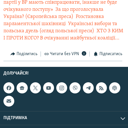
партії у ВР мають співпрацювати, інакше не буде
очікуваного поступу»
 За що проголосувала
Україна? (Європейська преса)
 Розстановка
парламентської шахівниці
 Українські вибори та
польська дуель (огляд польської преси)
 ХТО З КИМ
І ПРОТИ КОГО? В очікуванні майбутньої коаліції...
Поділитись
Читати без VPN
Підписатись
ДОЛУЧАЙСЯ!
ПІДТРИМКА