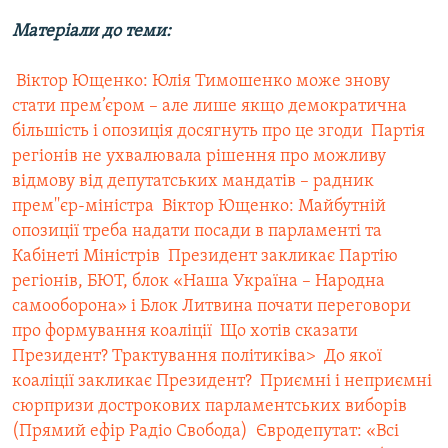
Матеріали до теми:
 Віктор Ющенко: Юлія Тимошенко може знову
стати прем’єром – але лише якщо демократична
більшість і опозиція досягнуть про це згоди
 Партiя
регiонiв не ухвалювала рiшення про можливу
вiдмову вiд депутатських мандатiв – радник
прем''єр-міністра
 Віктор Ющенко: Майбутній
опозиції треба надати посади в парламенті та
Кабінеті Міністрів
 Президент закликає Партію
регіонів, БЮТ, блок «Наша Україна – Народна
самооборона» і Блок Литвина почати переговори
про формування коаліції
 Що хотів сказати
Президент? Трактування політиківa>
 До якої
коаліції закликає Президент?
 Приємні і неприємні
сюрпризи дострокових парламентських виборів
(Прямий ефір Радіо Свобода)
 Євродепутат: «Всі