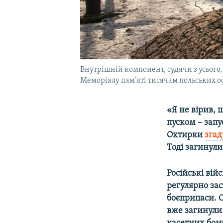
Внутрішній компонент, судячи з усього,
Меморіалу пам’яті тисячам польських оф
«Я не вірив,
пуском – запу
Охтирки
згад
Тоді загинули
Російські вій
регулярно за
боєприпаси. О
вже загинули