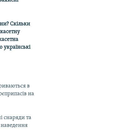
захисні
они? Скільки
 касетну
 касетна
ю українські
криваються в
боєприпасів на
і снаряди та
м наведення