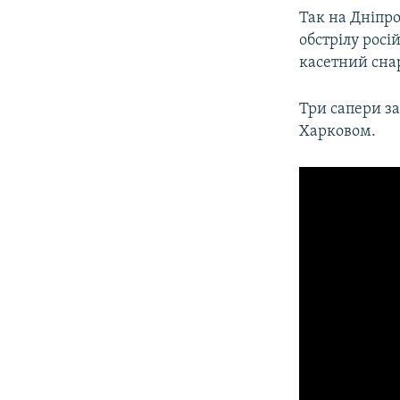
Так на Дніпр
обстрілу рос
касетний снар
Три сапери за
Харковом.