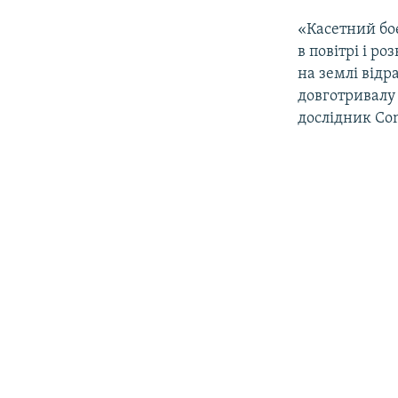
«Касетний боє
в повітрі і р
на землі відр
довготривалу
дослідник Conf