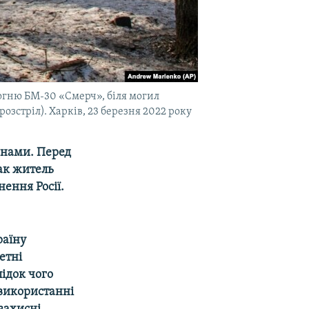
вогню БМ-30 «Смерч», біля могил
озстріл). Харків, 23 березня 2022 року
анами. Перед
так житель
ення Росії.
раїну
етні
лідок чого
використанні