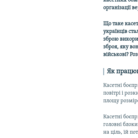
касетних бом
організації в
Що таке касет
українців ст
зброю використ
зброя, яку во
військові? Ро
Як працю
Касетні боєпр
повітрі і роз
площу розмір
Касетні боєпр
головні блоки
на ціль, їй п