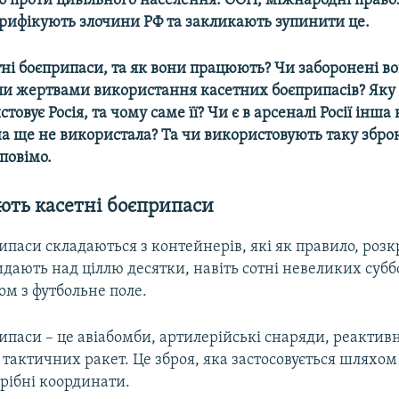
б проти цивільного населення. ООН, міжнародні право
ерифікують злочини РФ та закликають зупинити це.
ні боєприпаси, та як вони працюють? Чи заборонені в
али жертвами використання касетних боєприпасів? Яку
овує Росія, та чому саме її? Чи є в арсеналі Росії інша
на ще не використала? Та чи використовують таку збро
зповімо.
ють касетні боєприпаси
ипаси складаються з контейнерів, які як правило, роз
кидають над ціллю десятки, навіть сотні невеликих суб
ом з футбольне поле.
ипаси – це авіабомби, артилерійські снаряди, реактивн
 тактичних ракет. Це зброя, яка застосовується шляхо
отрібні координати.