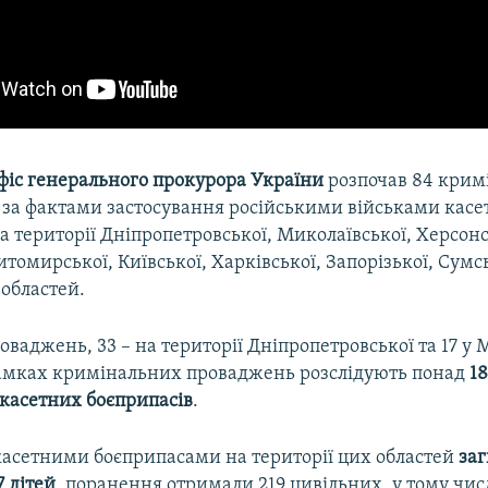
іс генерального прокурора України
розпочав 84 крим
за фактами застосування російськими військами касе
а території Дніпропетровської, Миколаївської, Херсонс
томирської, Київської, Харківської, Запорізької, Сумсь
 областей.
ваджень, 33 – на території Дніпропетровської та 17 у 
рамках кримінальних проваджень розслідують понад
18
 касетних боєприпасів
.
 касетними боєприпасами на території цих областей
заг
7 дітей
, поранення отримали 219 цивільних, у тому числ