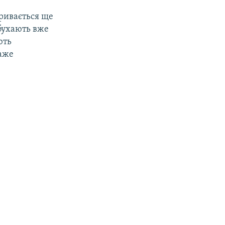
кривається ще
ибухають вже
ють
каже