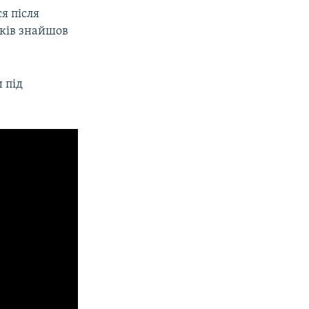
я після
оків знайшов
 під