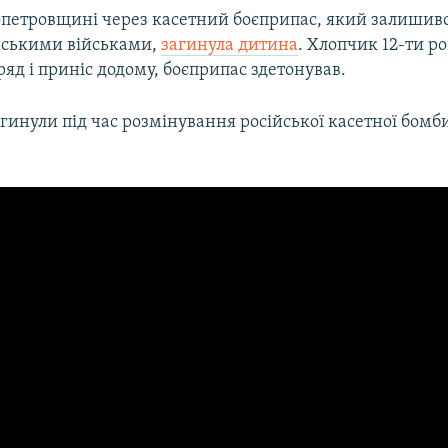
опетровщині через касетний боєприпас, який залишивс
ійськими військами,
загинула дитина
. Хлопчик 12-ти р
яд і приніс додому, боєприпас здетонував.
гинули під час розмінування російської касетної бомби