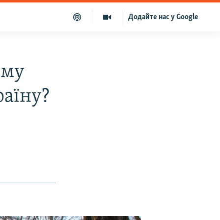
Додайте нас у Google
ому
раїну?