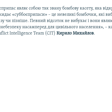
припас являє собою так звану бомбову касету, яка від
озкидає «суббоєприпаси» – це невеликі бомбочки, які в
азу чи пізніше. Певний відсоток не вибухає і вони явля
 небезпеку насамперед для цивільного населення», – 
lict Intelligence Team (CIT)
Кирило Михайлов
.