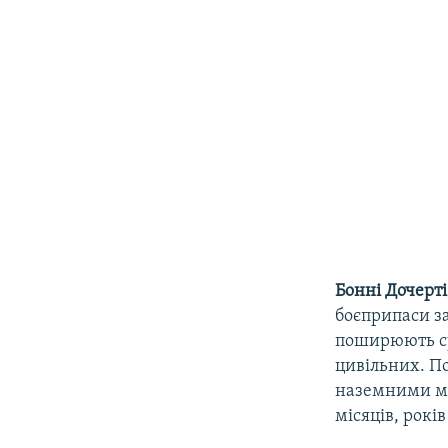
Бонні Дочерті
боєприпаси з
поширюють су
цивільних. По
наземними мі
місяців, років