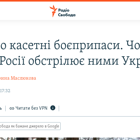
ро касетні боєприпаси. Ч
 Росії обстрілює ними Ук
рина Маслюкова
17:32
ь
Читати без VPN
обода як бажане джерело в Google