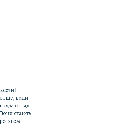
касетні
перше, вони
олдатів від
 Вони стають
протягом