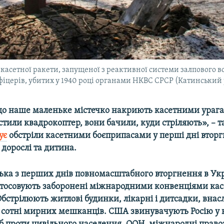
 касетної ракети, запущеної з реактивної системи залпового 
іцерів, убитих у 1940 році органами НКВС СРСР (Катинський р
 що наше маленьке містечко накриють касетними ураг
стили квадрокоптер, вони бачили, куди стріляють», – 
ує
обстріли касетними боєприпасами у перші дні вторгн
 дорослі та дитина.
ська з перших днів повномасштабного вторгнення в Ук
стосовують заборонені міжнародними конвенціями кас
бстрілюють житлові будинки, лікарні і дитсадки, внас
 сотні мирних мешканців. США звинувачують Росію у 