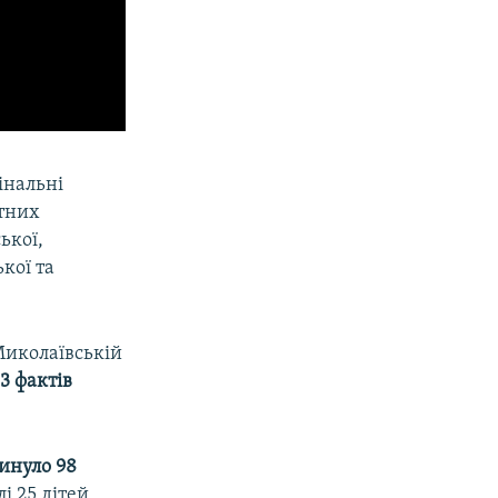
інальні
тних
ької,
кої та
Миколаївській
3 фактів
инуло 98
і 25 дітей,