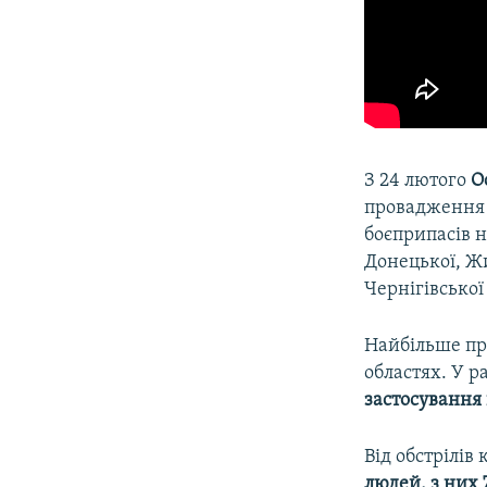
З 24 лютого
Оф
провадження 
боєприпасів н
Донецької, Жи
Чернігівської
Найбільше про
областях. У 
застосування
Від обстрілів
людей, з них 