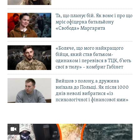
Та, що планує бій. Як воює і про що
мріє офіцерка батальйону
«Свобода» Маргарита
«Боляче, що мого найкращого
бійця, який став батьком-
одинаком і перевівся в ТЦК, б’ють
свої в тилу» – комбриг Габінет
Вийшов з полону, а дружина
виїхала до Польщі. Як після 1000
днів неволі вибратися «із
психологічної і фінансової ями»