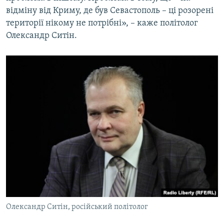
відміну від Криму, де був Севастополь – ці розорені
території нікому не потрібні», – каже політолог
Олександр Ситін.
Олександр Ситін, російський політолог