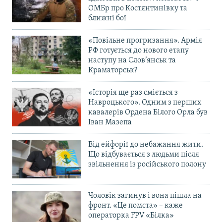
ОМБр про Костянтинівку та
ближні бої
«Повільне прогризання». Армія
РФ готується до нового етапу
наступу на Слов’янськ та
Краматорськ?
«Історія ще раз сміється з
Навроцького». Одним з перших
кавалерів Ордена Білого Орла був
Іван Мазепа
Від ейфорії до небажання жити.
Що відбувається з людьми після
звільнення із російського полону
Чоловік загинув і вона пішла на
фронт. «Це помста» – каже
операторка FPV «Білка»