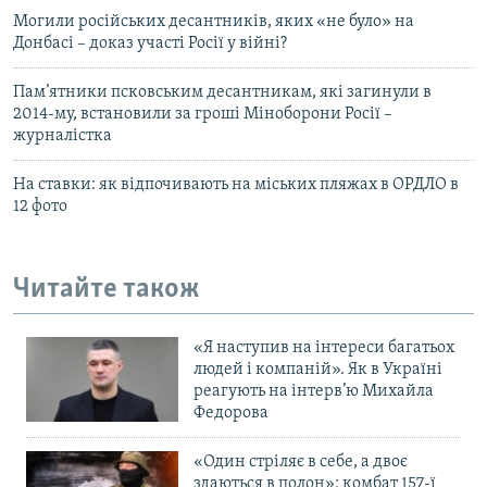
Могили російських десантників, яких «не було» на
Донбасі – доказ участі Росії у війні?
Пам’ятники псковським десантникам, які загинули в
2014-му, встановили за гроші Міноборони Росії –
журналістка
На ставки: як відпочивають на міських пляжах в ОРДЛО в
12 фото
Читайте також
«Я наступив на інтереси багатьох
людей і компаній». Як в Україні
реагують на інтерв’ю Михайла
Федорова
«Один стріляє в себе, а двоє
здаються в полон»: комбат 157-ї