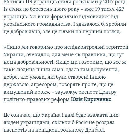
85 тисяч 119 українців стали росіянами у 2017 році.
Із січня по березень цього року – вже 19 тисяч 427
українців. Усі вони формально відмовилися від
українського громадянства. І здавалося б, зробили
це добровільно, але це тільки на перший погляд.
«Якщо ми говоримо про непідконтрольні території
України, очевидно, для мене як правника, що тут
нема добровільності. Якщо ми говоримо, що все ж
таки людина пішла сама, здала там документи,
добре, але умови, які були створені іншою
державою, агресором, говорять про те, що це
вимушений крок», – зауважує експерт Центру
політико-правових реформ
Юлія Кириченко
.
Це означає, що Україна і далі буде вважати цих
людей українцями, скільки б Росія не роздала
паспортів на непідконтрольному Донбасі.