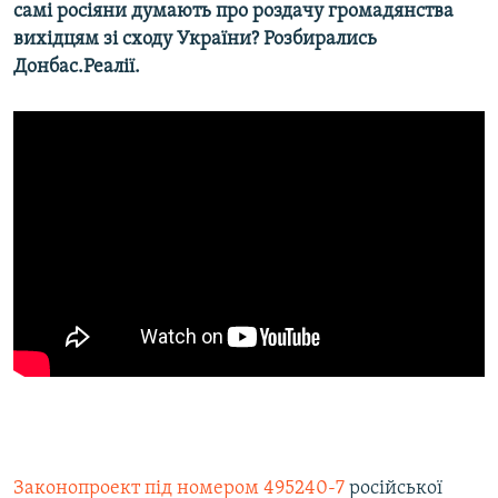
самі росіяни думають про роздачу громадянства
Усі сайти RFE/RL
вихідцям зі сходу України? Розбирались
Донбас.Реалії.
Законопроект під номером 495240-7
російської