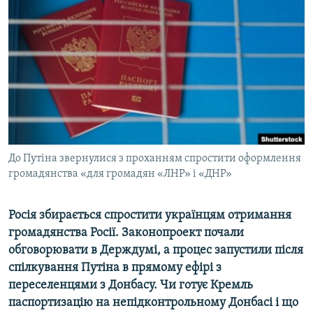
МУЛЬТИМЕДІА
ФОТО
СПЕЦПРОЄКТИ
ПОДКАСТИ
КРИМ РЕАЛІЇ
РУС
До Путіна звернулися з проханням спростити оформлення
УКР
громадянства «для громадян «ЛНР» і «ДНР»
КТАТ
Росія збирається спростити українцям отримання
ДОЛУЧАЙСЯ!
громадянства Росії. Законопроект почали
обговорювати в Держдумі, а процес запустили після
спілкування Путіна в прямому ефірі з
переселенцями з Донбасу. Чи готує Кремль
паспортизацію на непідконтрольному Донбасі і що