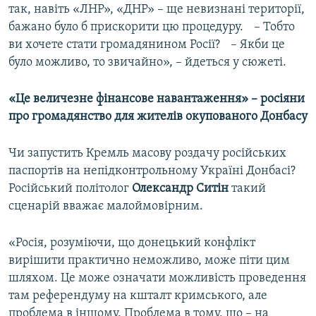
так, навіть «ЛНР», «ДНР» – ще невизнані території,
бажано було б прискорити цю процедуру. – Тобто
ви хочете стати громадянином Росії? – Якби це
було можливо, то звичайно», – йдеться у сюжеті.
«Це величезне фінансове навантаження» – росіяни
про громадянство для жителів окупованого Донбасу
Чи запустить Кремль масову роздачу російських
паспортів на непідконтрольному Україні Донбасі?
Російський політолог
Олександр Ситін
такий
сценарій вважає малоймовірним.
«Росія, розуміючи, що донецький конфлікт
вирішити практично неможливо, може піти цим
шляхом. Це може означати можливість проведення
там референдуму на кшталт кримського, але
проблема в іншому. Проблема в тому, що – на