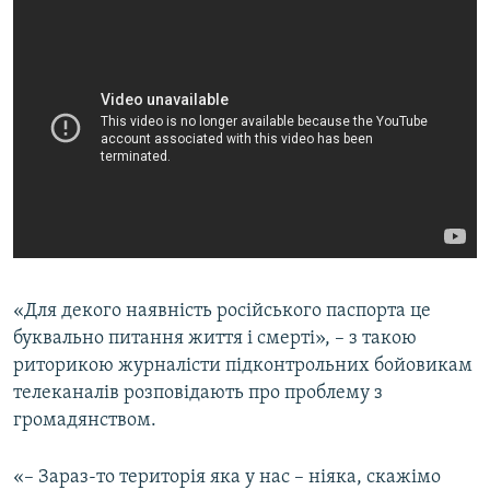
«Для декого наявність російського паспорта це
буквально питання життя і смерті», – з такою
риторикою журналісти підконтрольних бойовикам
телеканалів розповідають про проблему з
громадянством.
«– Зараз-то територія яка у нас – ніяка, скажімо