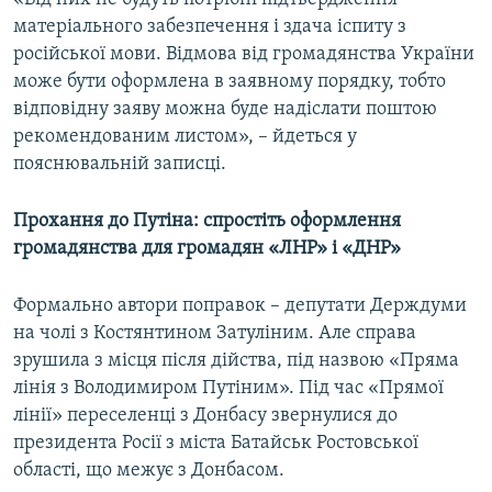
матеріального забезпечення і здача іспиту з
російської мови. Відмова від громадянства України
може бути оформлена в заявному порядку, тобто
відповідну заяву можна буде надіслати поштою
рекомендованим листом», – йдеться у
пояснювальній записці.
Прохання до Путіна: спростіть оформлення
громадянства для громадян
«
ЛНР
»
і
«
ДНР
»
Формально автори поправок – депутати Держдуми
на чолі з Костянтином Затуліним. Але справа
зрушила з місця після дійства, під назвою «Пряма
лінія з Володимиром Путіним». Під час «Прямої
лінії» переселенці з Донбасу звернулися до
президента Росії з міста Батайськ Ростовської
області, що межує з Донбасом.