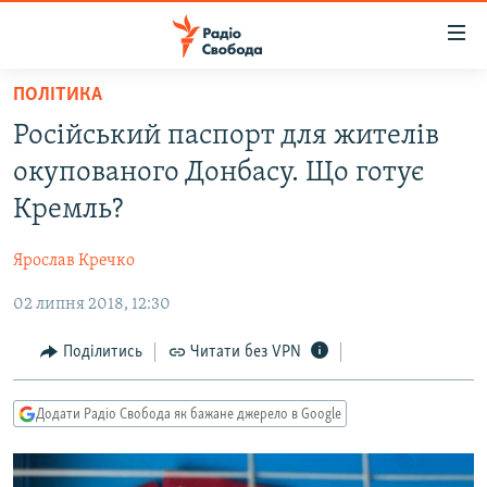
Доступність
посилання
Перейти
ПОЛІТИКА
до
РАДІО СВОБОДА – 70 РОКІВ
Російський паспорт для жителів
основного
ВСЕ ЗА ДОБУ
матеріалу
окупованого Донбасу. Що готує
СТАТТІ
Перейти
Кремль?
до
ВІЙНА
ПОЛІТИКА
основної
Ярослав Кречко
РОСІЙСЬКА «ФІЛЬТРАЦІЯ»
ЕКОНОМІКА
навігації
Перейти
02 липня 2018, 12:30
ДОНБАС.РЕАЛІЇ
СУСПІЛЬСТВО
до
КРИМ.РЕАЛІЇ
КУЛЬТУРА
Поділитись
Читати без VPN
пошуку
ТИ ЯК?
СПОРТ
Додати Радіо Свобода як бажане джерело в Google
СХЕМИ
УКРАЇНА
КИТАЙ.ВИКЛИКИ
СВІТ