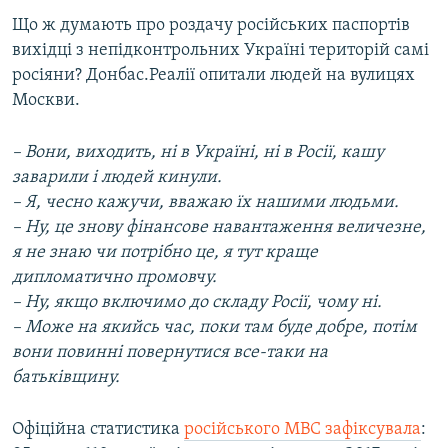
​Що ж думають про роздачу російських паспортів
вихідці з непідконтрольних Україні територій самі
росіяни? Донбас.Реалії опитали людей на вулицях
Москви.
– Вони, виходить, ні в Україні, ні в Росії, кашу
заварили і людей кинули.
– Я, чесно кажучи, вважаю їх нашими людьми.
– Ну, це знову фінансове навантаження величезне,
я не знаю чи потрібно це, я тут краще
дипломатично промовчу.
– Ну, якщо включимо до складу Росії, чому ні.
– Може на якийсь час, поки там буде добре, потім
вони повинні повернутися все-таки на
батьківщину.
Офіційна статистика
російського МВС зафіксувала
: