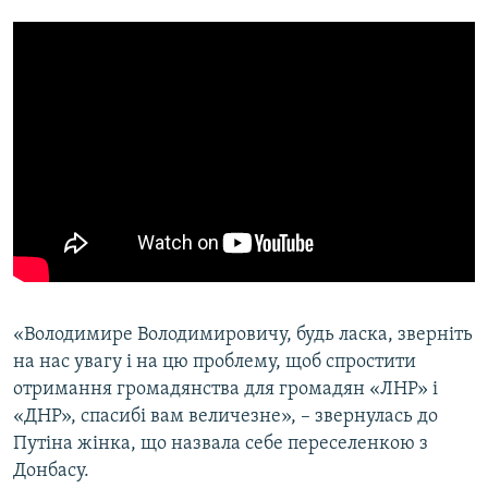
«Володимире Володимировичу, будь ласка, зверніть
на нас увагу і на цю проблему, щоб спростити
отримання громадянства для громадян «ЛНР» і
«ДНР», спасибі вам величезне», – звернулась до
Путіна жінка, що назвала себе переселенкою з
Донбасу.