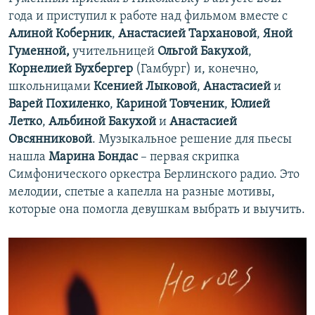
года и приступил к работе над фильмом вместе с
Алиной Коберник
,
Анастасией Тархановой
,
Яной
Гуменной,
учительницей
Ольгой Бакухой
,
Корнелией Бухбергер
(Гамбург) и, конечно,
школьницами
Ксенией Лыковой
,
Анастасией
и
Варей Похиленко
,
Кариной Товченик
,
Юлией
Летко
,
Альбиной Бакухой
и
Анастасией
Овсянниковой
. Музыкальное решение для пьесы
нашла
Марина Бондас
– первая скрипка
Симфонического оркестра Берлинского радио. Это
мелодии, спетые а капелла на разные мотивы,
которые она помогла девушкам выбрать и выучить.