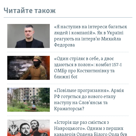
Читайте також
«Я наступив на інтереси багатьох
людей і компаній». Як в Україні
реагують на інтерв’ю Михайла
Федорова
«Один стріляє в себе, а двоє
здаються в полон»: комбат 157-ї
ОМБр про Костянтинівку та
ближні бої
«Повільне прогризання». Армія
РФ готується до нового етапу
наступу на Слов’янськ та
Краматорськ?
«Історія ще раз сміється з
Навроцького». Одним з перших
кавалерів Ордена Білого Орла був