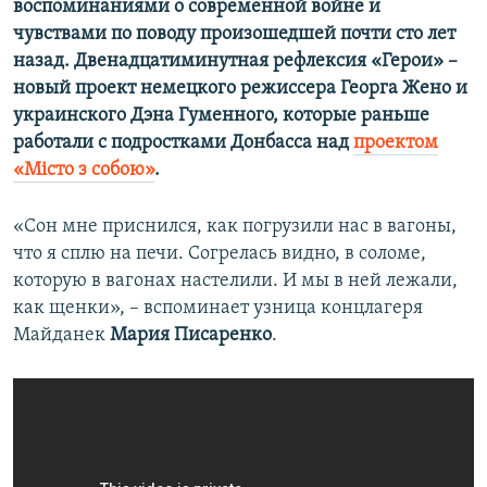
воспоминаниями о современной войне и
Усі сайти RFE/RL
чувствами по поводу произошедшей почти сто лет
назад. Двенадцатиминутная рефлексия «Герои» –
новый проект немецкого режиссера Георга Жено и
украинского Дэна Гуменного, которые раньше
работали с подростками Донбасса над
проектом
«Місто з собою»
.
«Сон мне приснился, как погрузили нас в вагоны,
что я сплю на печи. Согрелась видно, в соломе,
которую в вагонах настелили. И мы в ней лежали,
как щенки», – вспоминает узница концлагеря
Майданек
Мария Писаренко
.