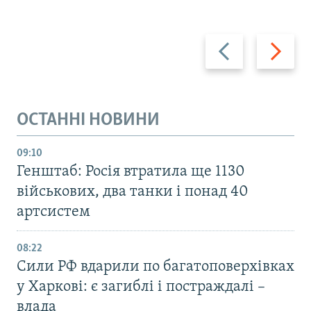
Назад
Вперед
ОСТАННІ НОВИНИ
09:10
Генштаб: Росія втратила ще 1130
військових, два танки і понад 40
артсистем
08:22
Сили РФ вдарили по багатоповерхівках
у Харкові: є загиблі і постраждалі –
влада