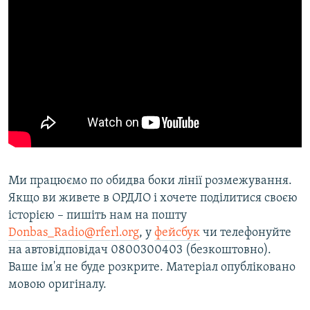
Ми працюємо по обидва боки лінії розмежування.
Якщо ви живете в ОРДЛО і хочете поділитися своєю
історією – пишіть нам на пошту
Donbas_Radio@rferl.org
, у
фейсбук
чи телефонуйте
на автовідповідач 0800300403 (безкоштовно).
Ваше ім'я не буде розкрите. Матеріал опубліковано
мовою оригіналу.