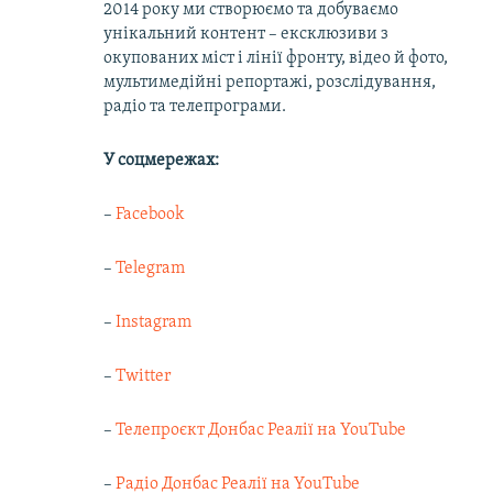
2014 року ми створюємо та добуваємо
унікальний контент – ексклюзиви з
окупованих міст і лінії фронту, відео й фото,
мультимедійні репортажі, розслідування,
радіо та телепрограми.
У соцмережах:
–
Facebook
–
Telegram
–
Instagram
–
Twitter
–
Телепроєкт Донбас Реалії на YouTube
–
Радіо Донбас Реалії на YouTube