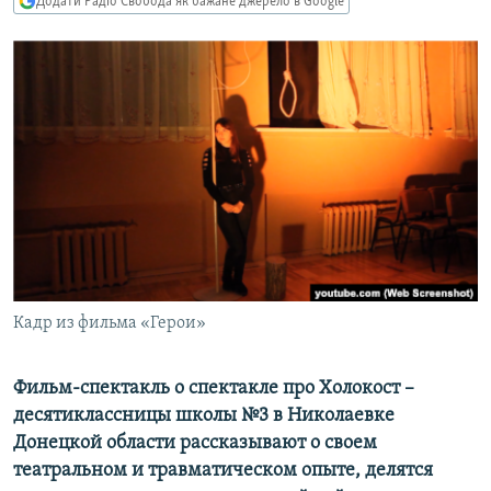
Додати Радіо Свобода як бажане джерело в Google
МУЛЬТИМЕДІА
ФОТО
СПЕЦПРОЄКТИ
ПОДКАСТИ
КРИМ РЕАЛІЇ
РУС
УКР
КТАТ
Кадр из фильма «Герои»
ДОЛУЧАЙСЯ!
Фильм-спектакль о спектакле про Холокост –
десятиклассницы школы №3 в Николаевке
Донецкой области рассказывают о своем
театральном и травматическом опыте, делятся