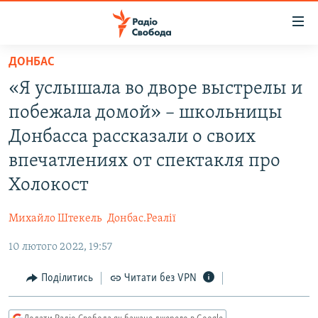
Доступність
посилання
Перейти
ДОНБАС
до
РАДІО СВОБОДА – 70 РОКІВ
«Я услышала во дворе выстрелы и
основного
ВСЕ ЗА ДОБУ
матеріалу
побежала домой» – школьницы
СТАТТІ
Перейти
Донбасса рассказали о своих
до
ВІЙНА
ПОЛІТИКА
впечатлениях от спектакля про
основної
РОСІЙСЬКА «ФІЛЬТРАЦІЯ»
ЕКОНОМІКА
навігації
Холокост
Перейти
ДОНБАС.РЕАЛІЇ
СУСПІЛЬСТВО
до
Михайло Штекель
Донбас.Реалії
КРИМ.РЕАЛІЇ
КУЛЬТУРА
пошуку
10 лютого 2022, 19:57
ТИ ЯК?
СПОРТ
Поділитись
Читати без VPN
СХЕМИ
УКРАЇНА
КИТАЙ.ВИКЛИКИ
СВІТ