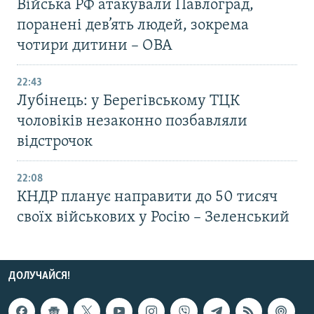
Війська РФ атакували Павлоград,
поранені дев’ять людей, зокрема
чотири дитини – ОВА
22:43
Лубінець: у Берегівському ТЦК
чоловіків незаконно позбавляли
відстрочок
22:08
КНДР планує направити до 50 тисяч
своїх військових у Росію – Зеленський
ДОЛУЧАЙСЯ!