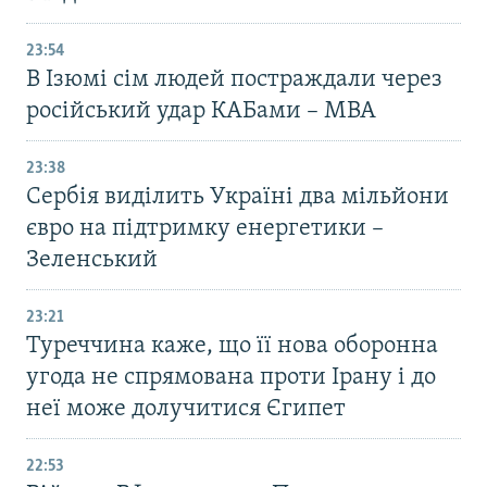
23:54
В Ізюмі сім людей постраждали через
російський удар КАБами – МВА
23:38
Сербія виділить Україні два мільйони
євро на підтримку енергетики –
Зеленський
23:21
Туреччина каже, що її нова оборонна
угода не спрямована проти Ірану і до
неї може долучитися Єгипет
22:53