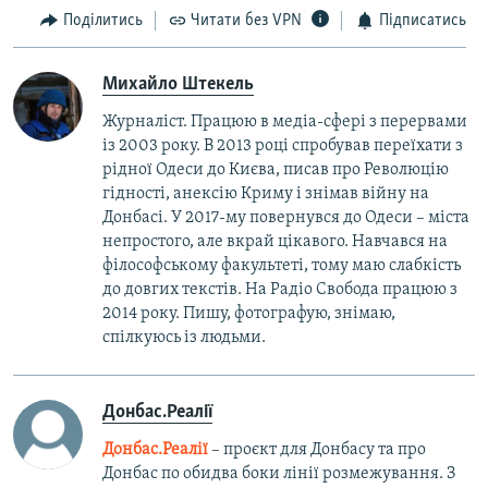
Поділитись
Читати без VPN
Підписатись
Михайло Штекель
Журналіст. Працюю в медіа-сфері з перервами
із 2003 року. В 2013 році спробував переїхати з
рідної Одеси до Києва, писав про Революцію
гідності, анексію Криму і знімав війну на
Донбасі. У 2017-му повернувся до Одеси – міста
непростого, але вкрай цікавого. Навчався на
філософському факультеті, тому маю слабкість
до довгих текстів. На Радіо Свобода працюю з
2014 року. Пишу, фотографую, знімаю,
спілкуюсь із людьми.
Донбас.Реалії
Донбас.Реалії
– проєкт для Донбасу та про
Донбас по обидва боки лінії розмежування. З