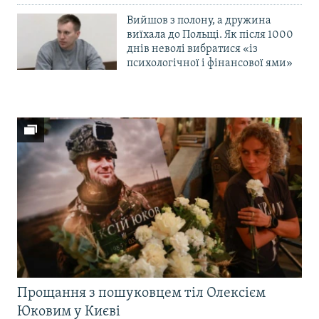
Вийшов з полону, а дружина
виїхала до Польщі. Як після 1000
днів неволі вибратися «із
психологічної і фінансової ями»
Прощання з пошуковцем тіл Олексієм
Юковим у Києві