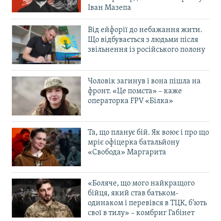
Іван Мазепа
Від ейфорії до небажання жити.
Що відбувається з людьми після
звільнення із російського полону
Чоловік загинув і вона пішла на
фронт. «Це помста» – каже
операторка FPV «Білка»
Та, що планує бій. Як воює і про що
мріє офіцерка батальйону
«Свобода» Маргарита
«Боляче, що мого найкращого
бійця, який став батьком-
одинаком і перевівся в ТЦК, б’ють
свої в тилу» – комбриг Габінет