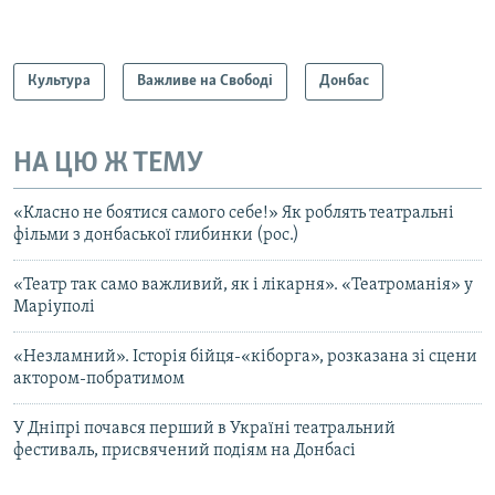
Культура
Важливе на Свободі
Донбас
НА ЦЮ Ж ТЕМУ
«Класно не боятися самого себе!» Як роблять театральні
фільми з донбаської глибинки (рос.)
«Театр так само важливий, як і лікарня». «Театроманія» у
Маріуполі
«Незламний». Історія бійця-«кіборга», розказана зі сцени
актором-побратимом
У Дніпрі почався перший в Україні театральний
фестиваль, присвячений подіям на Донбасі