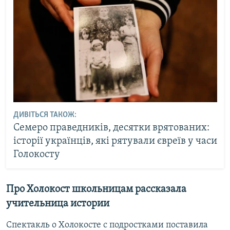
ДИВІТЬСЯ ТАКОЖ:
Семеро праведників, десятки врятованих:
історії українців, які рятували євреїв у часи
Голокосту
Про Холокост школьницам рассказала
учительница истории
Спектакль о Холокосте с подростками поставила