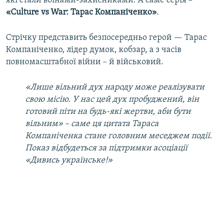
які стали воїнами-захисниками. А саме серія –
«Culture vs War: Тарас Компаніченко»
.
Стрічку представить безпосередньо герой — Тарас
Компаніченко, лідер думок, кобзар, а з часів
повномасштабної війни – й військовий.
«Лише вільний дух народу може реалізувати
свою місію. У нас цей дух пробуджений, він
готовий піти на будь-які жертви, аби бути
вільним» – саме ця цитата Тараса
Компаніченка стане головним меседжем події.
Показ відбудеться за підтримки асоціації
«Дивись українське!»