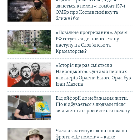
«Один стріляє в себе, а двоє
здаються в полон»: комбат 157-ї
ОМБр про Костянтинівку та
ближні бої
«Повільне прогризання». Армія
РФ готується до нового етапу
наступу на Слов’янськ та
Краматорськ?
«Історія ще раз сміється з
Навроцького». Одним з перших
кавалерів Ордена Білого Орла був
Іван Мазепа
Від ейфорії до небажання жити.
Що відбувається з людьми після
звільнення із російського полону
Чоловік загинув і вона пішла на
фронт. «Це помста» – каже