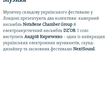
Музика
Музичну складову українського фестивалю у
Лондоні презентують два колективи: камерний
ансамбль
NotaBene Chamber Group
й
електроакустичний ансамбль
DZ’OB
. І соло
виступить
Андрій Кириченко
– один із найкращих
українських електронних музикантів, саунд-
дизайнер та засновник фестивалю
NextSound
.