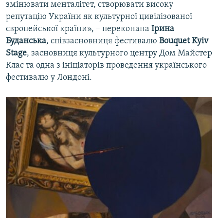
змінювати менталітет, створювати високу
репутацію України як культурної цивілізованої
європейської країни», – переконана
Ірина
Буданська
, співзасновниця фестивалю
Bouquet Kyiv
Stage
, засновниця культурного центру Дом Майстер
Клас та одна з ініціаторів проведення українського
фестивалю у Лондоні.