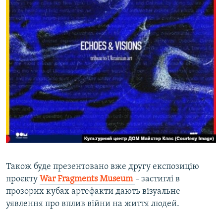
Також буде презентовано вже другу експозицію
проєкту
War Fragments Museum
–
застиглі в
прозорих кубах артефакти дають візуальне
уявлення про вплив війни на життя людей.