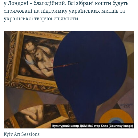
у Лондоні – благодійний. Всі зібрані кошти будуть
спрямовані на підтримку українських митців та
української творчої спільноти.
Kyiv Art Sessions