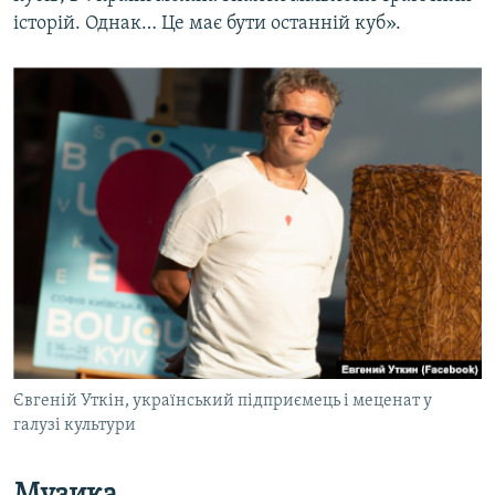
історій. Однак… Це має бути останній куб».
Євгеній Уткін, український підприємець і меценат у
галузі культури