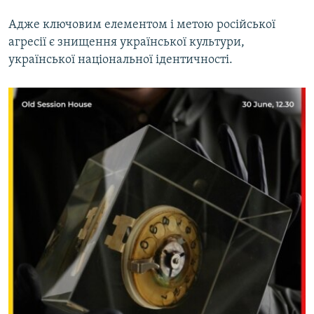
Адже ключовим елементом і метою російської
агресії є знищення української культури,
української національної ідентичності.