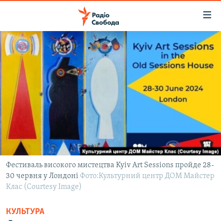
Доступність
посилання
Перейти
до
РАДІО СВОБОДА – 70 РОКІВ
основного
ВСЕ ЗА ДОБУ
матеріалу
СТАТТІ
Перейти
до
ВІЙНА
ПОЛІТИКА
основної
РОСІЙСЬКА «ФІЛЬТРАЦІЯ»
ЕКОНОМІКА
навігації
Перейти
ДОНБАС.РЕАЛІЇ
СУСПІЛЬСТВО
до
КРИМ.РЕАЛІЇ
КУЛЬТУРА
пошуку
Фестиваль високого мистецтва Kyiv Art Sessions пройде 28-
30 червня у Лондоні
ТИ ЯК?
Фото:Культурний центр ДОМ Майстер
СПОРТ
Клас (Courtesy Image)
СХЕМИ
УКРАЇНА
КУЛЬТУРА
КИТАЙ.ВИКЛИКИ
СВІТ