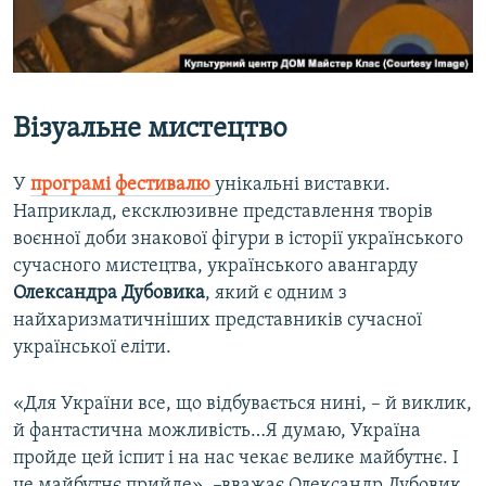
Візуальне мистецтво
У
програмі фестивалю
унікальні виставки.
Наприклад, ексклюзивне представлення творів
воєнної доби знакової фігури в історії українського
сучасного мистецтва, українського авангарду
Олександра Дубовика
, який є одним з
найхаризматичніших представників сучасної
української еліти.
«Для України все, що відбувається нині, – й виклик,
й фантастична можливість…Я думаю, Україна
пройде цей іспит і на нас чекає велике майбутнє. І
це майбутнє прийде»,
–
вважає Олександр Дубовик.