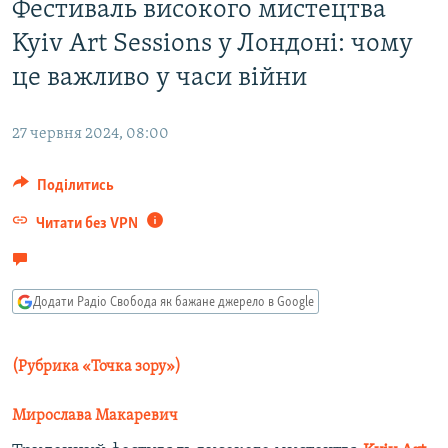
Фестиваль високого мистецтва
МУЛЬТИМЕДІА
Kyiv Art Sessions у Лондоні: чому
ФОТО
це важливо у часи війни
СПЕЦПРОЄКТИ
ПОДКАСТИ
27 червня 2024, 08:00
КРИМ РЕАЛІЇ
Поділитись
РУС
Читати без VPN
УКР
КТАТ
Додати Радіо Свобода як бажане джерело в Google
ДОЛУЧАЙСЯ!
(Рубрика «Точка зору»)
Мирослава Макаревич