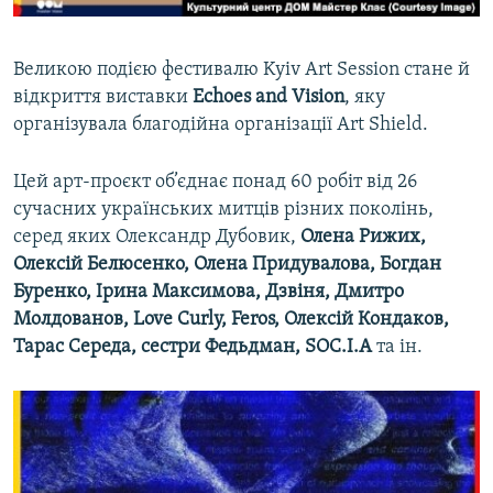
Великою подією фестивалю Kyiv Art Session стане й
відкриття виставки
Echoes and Vision
, яку
організувала благодійна організації Art Shield.
Цей арт-проєкт об’єднає понад 60 робіт від 26
сучасних українських митців різних поколінь,
серед яких Олександр Дубовик,
Олена Рижих,
Олексій Белюсенко, Олена Придувалова, Богдан
Буренко, Ірина Максимова, Дзвіня, Дмитро
Молдованов, Love Curly, Feros, Олексій Кондаков,
Тарас Середа, сестри Федьдман, SOC.I.A
та ін.