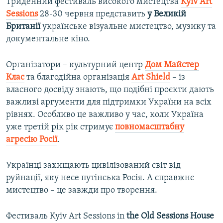
Триденний фестиваль високого мистецтва
Kyiv Art
Усі сайти RFE/RL
Sessions
28-30 червня представить
у Великій
Британії
українське візуальне мистецтво, музику та
документальне кіно.
Організатори – культурний центр
Дом Майстер
Клас
та благодійна організація
Art Shield
– із
власного досвіду знають, що подібні проєкти дають
важливі аргументи для підтримки України на всіх
рівнях. Особливо це важливо у час, коли Україна
уже третій рік рік стримує
повномасштабну
агресію Росії
.
Українці захищають цивілізований світ від
руйнації, яку несе путінська Росія. А справжнє
мистецтво – це завжди про творення.
Фестиваль Kyiv Art Sessions in
the Old Sessions House