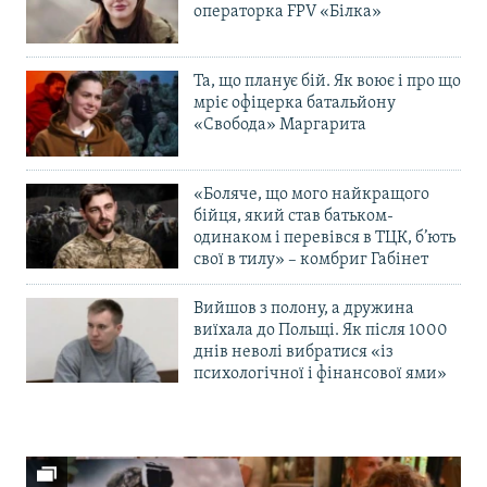
операторка FPV «Білка»
Та, що планує бій. Як воює і про що
мріє офіцерка батальйону
«Свобода» Маргарита
«Боляче, що мого найкращого
бійця, який став батьком-
одинаком і перевівся в ТЦК, б’ють
свої в тилу» – комбриг Габінет
Вийшов з полону, а дружина
виїхала до Польщі. Як після 1000
днів неволі вибратися «із
психологічної і фінансової ями»