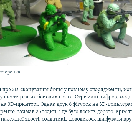
естеренка
я про 3D-сканування бійця у повному спорядженні, йог
у шести різних бойових позах. Отримані цифрові моде
на 3D-принтері. Однак друк 6 фігурок на 3D-принтерах
ренко, займав 25 годин, і це було досить дорого. Крім т
 належної якості, солдатиків доводилося шліфувати вру