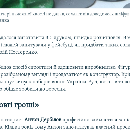
нтері належної якості не давав, солдатиків доводилося шліфув
енка
вдалося виготовити 3D-друком, швидко розійшовся. В 
і людей запитували у фейсбуці, як придбати таких сол
ксій Нестеренко.
йшов спосіб спростити й здешевити виробництво. Фігу
 розібраному вигляді і продаватися як конструктор. Крі
ланує випуск наборів воїнів України-Русі, козаків та в
 обіцяє зробити до вересня.
овгі гроші»
ніатюрист
Антон Дербілов
професійно займається мін
в. Кілька років тому Антон започаткував власний проєкт