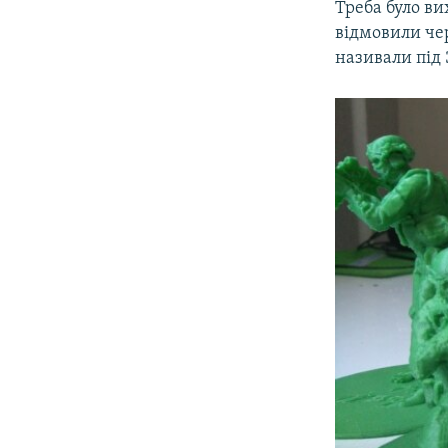
Треба було ви
відмовили чер
називали під 