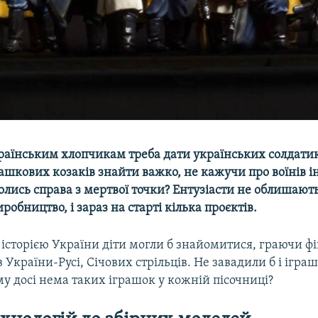
раїнським хлопчикам треба дати українських солдатик
рашкових козаків знайти важко, не кажучи про воїнів і
лись справа з мертвої точки? Ентузіасти не облишают
робництво, і зараз на старті кілька проєктів.
 історією України діти могли б знайомитися, граючи ф
в України-Русі, Січових стрільців. Не завадили б і іграш
у досі нема таких іграшок у кожній пісочниці?