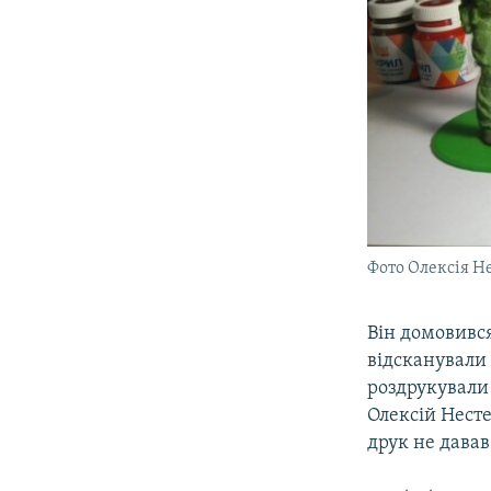
Фото Олексія Н
Він домовивс
відсканували 
роздрукували 
Олексій Несте
друк не давав