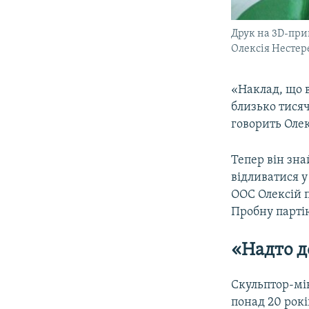
Друк на 3D-при
Олексія Нестер
«Наклад, що 
близько тисяч
говорить Оле
Тепер він зна
відливатися у
ООС Олексій п
Пробну партію
«Надто д
Скульптор-мі
понад 20 рокі