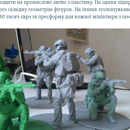
ходити на промислове литво з пластику. На одних під
ез складну геометрію фігурок. На інших зголошувалис
30 тисяч євро за пресформу для кожної мініатюри з ше