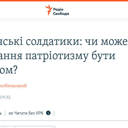
нські солдатики: чи може
ання патріотизму бути
сом?
окобильський
 09:32
ь
Читати без VPN