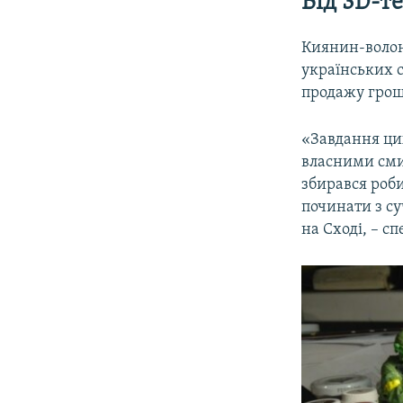
Від 3D-т
Киянин-воло
українських с
продажу грош
«Завдання ци
власними сми
збирався роби
починати з су
на Сході, – с