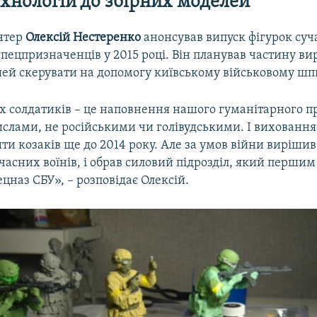
ехнологій до збірних моделей
нтер
Олексій Нестеренко
анонсував випуск фігурок су
пецпризначенців у 2015 році. Він планував частину ви
ей скерувати на допомогу київському військовому шп
х солдатиків – це наповнення нашого гуманітарного п
слами, не російськими чи голівудськими. І виховання 
ти козаків ще до 2014 року. Але за умов війни вирішив
часних воїнів, і обрав силовий підрозділ, який першим 
пецназ СБУ», – розповідає Олексій.