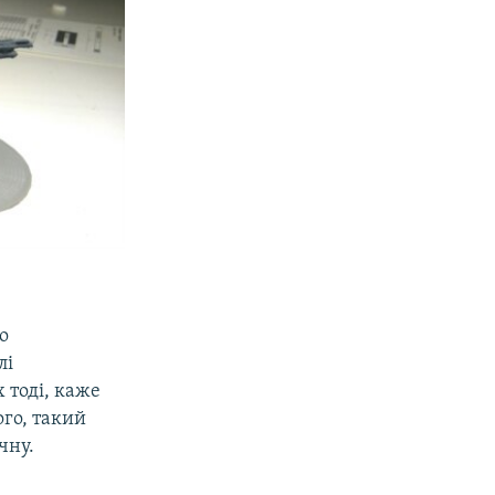
о
лі
 тоді, каже
ого, такий
чну.