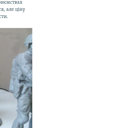
приємствах
я, але ціну
сти.