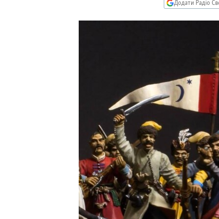
МУЛЬТИМЕДІА
Додати Радіо Св
ФОТО
СПЕЦПРОЄКТИ
ПОДКАСТИ