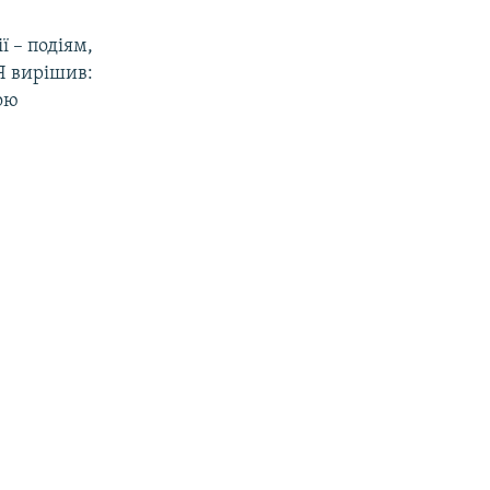
ї – подіям,
Я вирішив:
мою