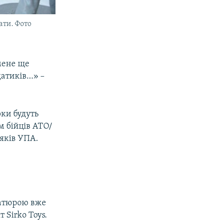
ати. Фото
мене ще
датиків…» –
рки будуть
м бійців АТО/
ояків УПА.
іатюрою вже
 Sirko Toys.