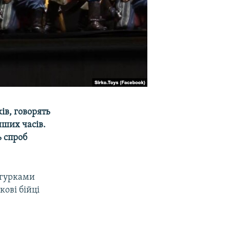
ів, говорять
нших часів.
ь спроб
ігурками
кові бійці