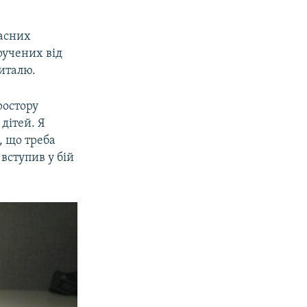
часних
ручених від
италю.
ростору
дітей. Я
, що треба
вступив у бій