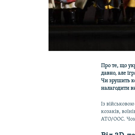
Про те, що ук
давно, але іг
Чи зрушить ко
налагодити ви
Із військовою
козаків, воїні
АТО/ООС. Чом